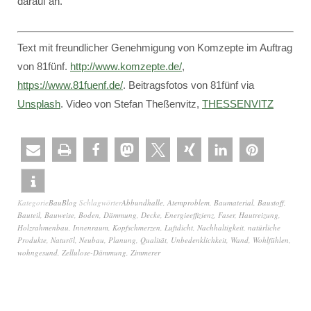
darauf an.
Text mit freundlicher Genehmigung von Komzepte im Auftrag
von 81fünf.
http://www.komzepte.de/
,
https://www.81fuenf.de/
. Beitragsfotos von 81fünf via
Unsplash
. Video von Stefan Theßenvitz,
THESSENVITZ
Kategorie
BauBlog
Schlagwörter
Abbundhalle
,
Atemproblem
,
Baumaterial
,
Baustoff
,
Bauteil
,
Bauweise
,
Boden
,
Dämmung
,
Decke
,
Energieeffizienz
,
Faser
,
Hautreizung
,
Holzrahmenbau
,
Innenraum
,
Kopfschmerzen
,
Luftdicht
,
Nachhaltigkeit
,
natürliche
Produkte
,
Naturöl
,
Neubau
,
Planung
,
Qualität
,
Unbedenklichkeit
,
Wand
,
Wohlfühlen
,
wohngesund
,
Zellulose-Dämmung
,
Zimmerer