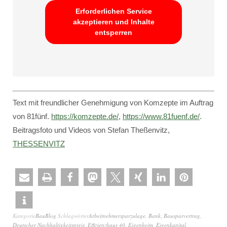
Erforderlichen Service
akzeptieren und Inhalte
entsperren
Text mit freundlicher Genehmigung von Komzepte im Auftrag
von 81fünf.
https://komzepte.de/
,
https://www.81fuenf.de/
.
Beitragsfoto und Videos von Stefan Theßenvitz,
THESSENVITZ
Kategorie
BauBlog
Schlagwörter
Arbeitnehmersparzulage
,
Bank
,
Bausparvertrag
,
Deutscher Nachhaltigkeitspreis
,
Effizienzhaus 40
,
Eigenheim
,
Eigenkapital
,