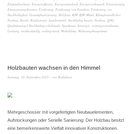
Einfamilienhaus
,
Energieeffizienz
,
Energiestandard
,
Energieverbrauch
,
Finanzierung
,
Finanzierungsberater
,
Förderung
,
Förderung von Familien
,
Förderung von
Nachhaltigkeit
,
Gesamtfinanzierung
,
Holzbau
,
KfW
,
KfW-Mittel
,
Klimafreundlicher
Neubau
,
Kredit
,
Kreditzinsen
,
Landesmittel
,
Nachhaltig bauen
,
Neubau
,
QNG
,
Qualitätssiegel Nachhaltiges Gebäude
,
Sparkasse
,
Strategie
,
vermögenswirksame
Leistung
,
wertbeständig
,
wohngesund
,
Wohnklima
,
Wohnungsbauprämie
Holzbauten wachsen in den Himmel
Samstag, 20. September 2025
von
Redaktion
Mehrgeschosser mit vorgefertigten Neubauelementen,
Aufstockungen oder Serielle Sanierung: Der Holzbau besitzt
eine bemerkenswerte Vielfalt innovativer Konstruktionen.