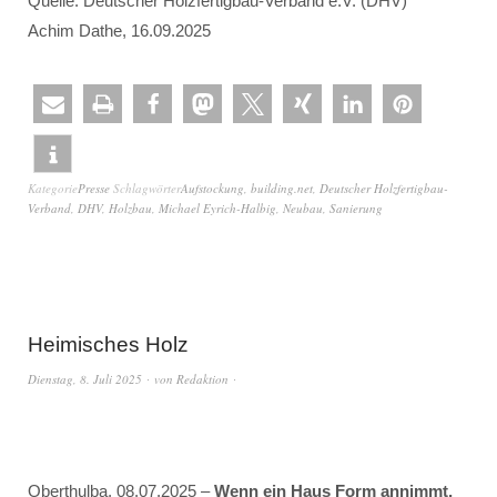
Quelle: Deutscher Holzfertigbau-Verband e.V. (DHV)
Achim Dathe, 16.09.2025
Kategorie
Presse
Schlagwörter
Aufstockung
,
building.net
,
Deutscher Holzfertigbau-
Verband
,
DHV
,
Holzbau
,
Michael Eyrich-Halbig
,
Neubau
,
Sanierung
Heimisches Holz
Dienstag, 8. Juli 2025
von
Redaktion
Oberthulba, 08.07.2025 –
Wenn ein Haus Form annimmt,