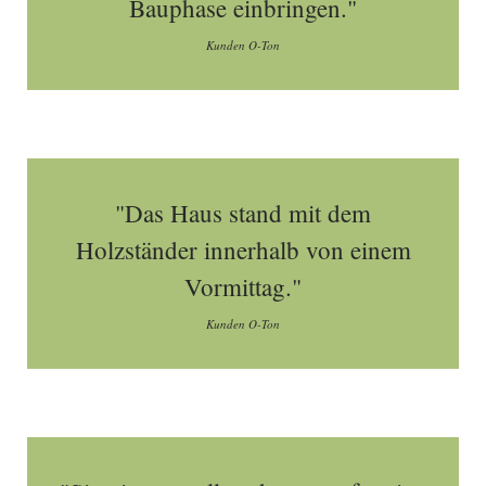
Bauphase einbringen."
Kunden O-Ton
"Das Haus stand mit dem
Holzständer innerhalb von einem
Vormittag."
Kunden O-Ton