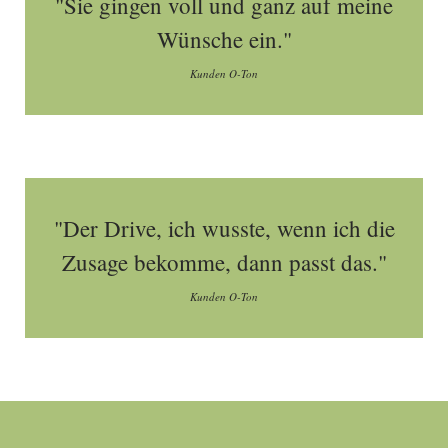
"Sie gingen voll und ganz auf meine
Wünsche ein."
Kunden O-Ton
"Der Drive, ich wusste, wenn ich die
Zusage bekomme, dann passt das."
Kunden O-Ton