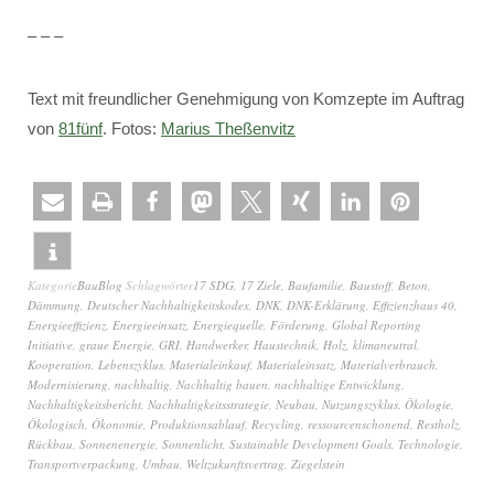
– – –
Text mit freundlicher Genehmigung von Komzepte im Auftrag
von
81fünf
. Fotos:
Marius Theßenvitz
Kategorie
BauBlog
Schlagwörter
17 SDG
,
17 Ziele
,
Baufamilie
,
Baustoff
,
Beton
,
Dämmung
,
Deutscher Nachhaltigkeitskodex
,
DNK
,
DNK-Erklärung
,
Effizienzhaus 40
,
Energieeffizienz
,
Energieeinsatz
,
Energiequelle
,
Förderung
,
Global Reporting
Initiative
,
graue Energie
,
GRI
,
Handwerker
,
Haustechnik
,
Holz
,
klimaneutral
,
Kooperation
,
Lebenszyklus
,
Materialeinkauf
,
Materialeinsatz
,
Materialverbrauch
,
Modernisierung
,
nachhaltig
,
Nachhaltig bauen
,
nachhaltige Entwicklung
,
Nachhaltigkeitsbericht
,
Nachhaltigkeitsstrategie
,
Neubau
,
Nutzungszyklus
,
Ökologie
,
Ökologisch
,
Ökonomie
,
Produktionsablauf
,
Recycling
,
ressourcenschonend
,
Restholz
,
Rückbau
,
Sonnenenergie
,
Sonnenlicht
,
Sustainable Development Goals
,
Technologie
,
Transportverpackung
,
Umbau
,
Weltzukunftsvertrag
,
Ziegelstein