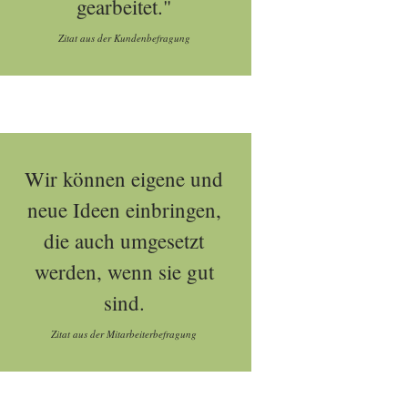
gearbeitet."
Zitat aus der Kundenbefragung
Wir können eigene und
neue Ideen einbringen,
die auch umgesetzt
werden, wenn sie gut
sind.
Zitat aus der Mitarbeiterbefragung