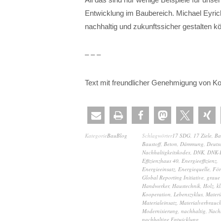
Entwicklung im Baubereich. Michael Eyrich
nachhaltig und zukunftssicher gestalten k
– – –
Text mit freundlicher Genehmigung von K
Kategorie
BauBlog
Schlagwörter
17 SDG
,
17 Ziele
,
Ba
Baustoff
,
Beton
,
Dämmung
,
Deuts
Nachhaltigkeitskodex
,
DNK
,
DNK-E
Effizienzhaus 40
,
Energieeffizienz
,
Energieeinsatz
,
Energiequelle
,
För
Global Reporting Initiative
,
graue
Handwerker
,
Haustechnik
,
Holz
,
k
Kooperation
,
Lebenszyklus
,
Materi
Materialeinsatz
,
Materialverbrauc
Modernisierung
,
nachhaltig
,
Nach
nachhaltige Entwicklung
,