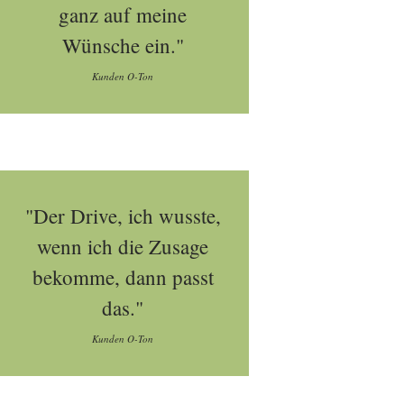
ganz auf meine
Wünsche ein."
Kunden O-Ton
"Der Drive, ich wusste,
wenn ich die Zusage
bekomme, dann passt
das."
Kunden O-Ton