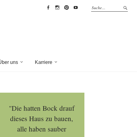
EYRICH-
EYRICH-
EYRICH-
EYRICH-
HALBIG
HALBIG
HALBIG
HALBIG
HOLZBAU
HOLZBAU
HOLZBAU
HOLZBAU
@
@
@
@
Facebook
Instagram
Pinterest
Youtube
Über uns
Karriere
"Die hatten Bock drauf
dieses Haus zu bauen,
alle haben sauber