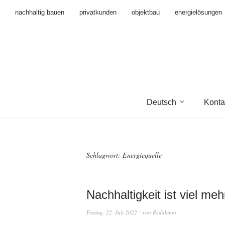
nachhaltig bauen
privatkunden
objektbau
energielösungen
Deutsch
Konta
Schlagwort:
Energiequelle
Nachhaltigkeit ist viel me
Freitag, 22. Juli 2022
von
Redaktion