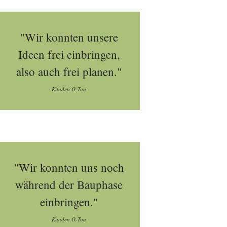
"Wir konnten unsere
Ideen frei einbringen,
also auch frei planen."
Kunden O-Ton
"Wir konnten uns noch
während der Bauphase
einbringen."
Kunden O-Ton