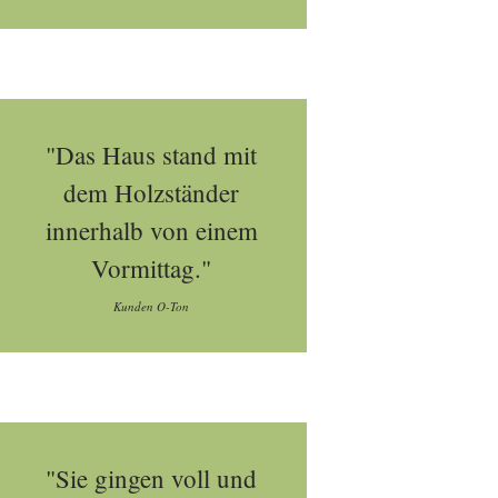
"Das Haus stand mit
dem Holzständer
innerhalb von einem
Vormittag."
Kunden O-Ton
"Sie gingen voll und