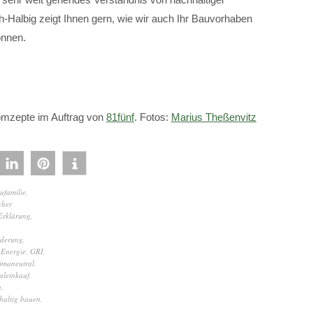
-Halbig zeigt Ihnen gern, wie wir auch Ihr Bauvorhaben
önnen.
omzepte im Auftrag von
81fünf
. Fotos:
Marius Theßenvitz
ufamilie
,
cher
rklärung
,
derung
,
 Energie
,
GRI
,
limaneutral
,
aleinkauf
,
h
,
haltig bauen
,