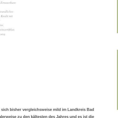
,
Erneuerbare
reundliches
,
Kredit mit
ise
,
itszertifikat
,
gung
 sich bisher vergleichsweise mild im Landkreis Bad
lerweise zu den kältesten des Jahres und es ist die