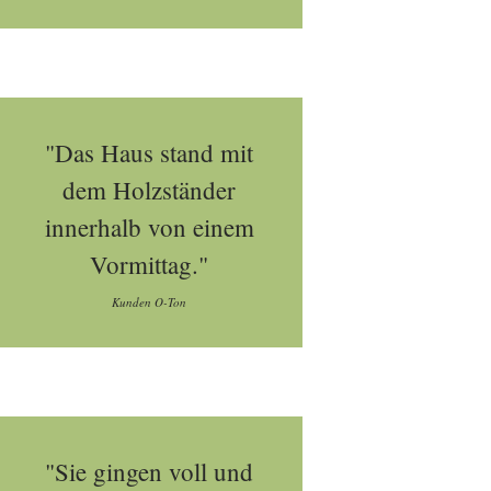
"Das Haus stand mit
dem Holzständer
innerhalb von einem
Vormittag."
Kunden O-Ton
"Sie gingen voll und