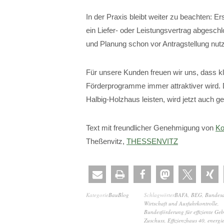
In der Praxis bleibt weiter zu beachten: 
ein Liefer- oder Leistungsvertrag abgesch
und Planung schon vor Antragstellung nut
Für unsere Kunden freuen wir uns, dass 
Förderprogramme immer attraktiver wird. De
Halbig-Holzhaus leisten, wird jetzt auch ge
Text mit freundlicher Genehmigung von
Ko
Theßenvitz,
THESSENVITZ
Kategorie
BauBlog
Schlagwörter
BAFA
,
BEG
,
Bundesa
Wirtschaft und Ausfuhrkontrolle
,
Bundesförderung für effiziente Ge
Zuschuss
,
Effizienzhaus 40
,
energie