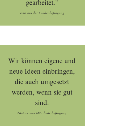
gearbeitet."
Zitat aus der Kundenbefragung
Wir können eigene und
neue Ideen einbringen,
die auch umgesetzt
werden, wenn sie gut
sind.
Zitat aus der Mitarbeiterbefragung