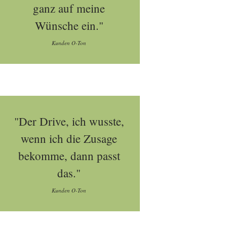
ganz auf meine
Wünsche ein."
Kunden O-Ton
"Der Drive, ich wusste,
wenn ich die Zusage
bekomme, dann passt
das."
Kunden O-Ton