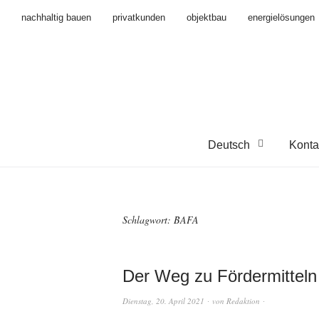
nachhaltig bauen
privatkunden
objektbau
energielösungen
Deutsch
Konta
Schlagwort:
BAFA
Der Weg zu Fördermitteln 
Dienstag, 20. April 2021
von
Redaktion