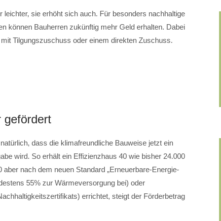
r leichter, sie erhöht sich auch. Für besonders nachhaltige
ken können Bauherren zukünftig mehr Geld erhalten. Dabei
 mit Tilgungszuschuss oder einem direkten Zuschuss.
r gefördert
atürlich, dass die klimafreundliche Bauweise jetzt ein
gabe wird. So erhält ein Effizienzhaus 40 wie bisher 24.000
40 aber nach dem neuen Standard „Erneuerbare-Energie-
ndestens 55% zur Wärmeversorgung bei) oder
chhaltigkeitszertifikats) errichtet, steigt der Förderbetrag