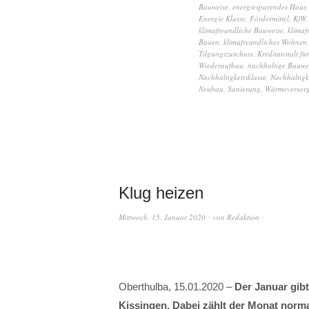
Bauweise
,
energiesparendes Haus
Energie Klasse
,
Fördermittel
,
KfW
,
klimafreundliche Bauweise
,
klimaf
Bauen
,
klimafreundliches Wohnen
Tilgungszuschuss
,
Kreditanstalt für
Wiederaufbau
,
nachhaltige Bauwe
Nachhaltigkeitsklasse
,
Nachhaltigke
Neubau
,
Sanierung
,
Wärmeversor
Klug heizen
Mittwoch, 15. Januar 2020
von
Redaktion
Oberthulba, 15.01.2020 –
Der Januar gibt
Kissingen. Dabei zählt der Monat norma