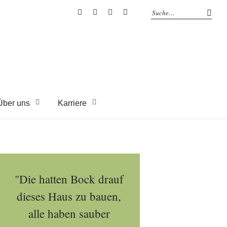
EYRICH-
EYRICH-
EYRICH-
EYRICH-
HALBIG
HALBIG
HALBIG
HALBIG
HOLZBAU
HOLZBAU
HOLZBAU
HOLZBAU
@
@
@
@
Facebook
Instagram
Pinterest
Youtube
Über uns
Karriere
"Die hatten Bock drauf
dieses Haus zu bauen,
alle haben sauber