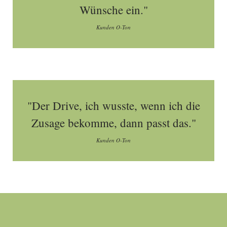
Wünsche ein."
Kunden O-Ton
"Der Drive, ich wusste, wenn ich die
Zusage bekomme, dann passt das."
Kunden O-Ton