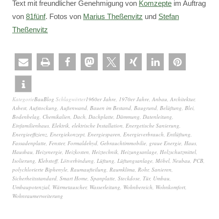
Text mit freundlicher Genehmigung von
Komzepte
im Auftrag
von
81fünf
. Fotos von
Marius Theßenvitz
und
Stefan
Theßenvitz
Kategorie
BauBlog
Schlagwörter
1960er Jahre
,
1970er Jahre
,
Anbau
,
Architektur
,
Asbest
,
Aufstockung
,
Außenwand
,
Bauen im Bestand
,
Baugrund
,
Belüftung
,
Blei
,
Bodenbelag
,
Chemikalien
,
Dach
,
Dachplatte
,
Dämmung
,
Datenleitung
,
Einfamilienhaus
,
Elektrik
,
elektrische Installation
,
Energetische Sanierung
,
Energieeffizienz
,
Energiekonzept
,
Energiesparen
,
Energieverbrauch
,
Entlüftung
,
Fassadenplatte
,
Fenster
,
Formaldehyd
,
Gebrauchtimmobilie
,
graue Energie
,
Haus
,
Hausbau
,
Heizenergie
,
Heizkosten
,
Heiztechnik
,
Heizungsanlage
,
Holzschutzmittel
,
Isolierung
,
Klebstoff
,
Lötverbindung
,
Lüftung
,
Lüftungsanlage
,
Möbel
,
Neubau
,
PCB
,
polychlorierte Biphenyle
,
Raumaufteilung
,
Raumklima
,
Rohr
,
Sanieren
,
Sicherheitsstandard
,
Smart Home
,
Spanplatte
,
Steckdose
,
Tür
,
Umbau
,
Umbaupotenzial
,
Wärmetauscher
,
Wasserleitung
,
Wohnbereich
,
Wohnkomfort
,
Wohnraumerweiterung