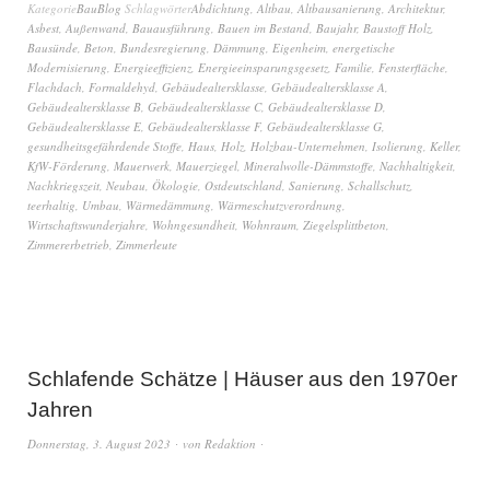
Kategorie
BauBlog
Schlagwörter
Abdichtung
,
Altbau
,
Altbausanierung
,
Architektur
,
Asbest
,
Außenwand
,
Bauausführung
,
Bauen im Bestand
,
Baujahr
,
Baustoff Holz
,
Bausünde
,
Beton
,
Bundesregierung
,
Dämmung
,
Eigenheim
,
energetische
Modernisierung
,
Energieeffizienz
,
Energieeinsparungsgesetz
,
Familie
,
Fensterfläche
,
Flachdach
,
Formaldehyd
,
Gebäudealtersklasse
,
Gebäudealtersklasse A
,
Gebäudealtersklasse B
,
Gebäudealtersklasse C
,
Gebäudealtersklasse D
,
Gebäudealtersklasse E
,
Gebäudealtersklasse F
,
Gebäudealtersklasse G
,
gesundheitsgefährdende Stoffe
,
Haus
,
Holz
,
Holzbau-Unternehmen
,
Isolierung
,
Keller
,
KfW-Förderung
,
Mauerwerk
,
Mauerziegel
,
Mineralwolle-Dämmstoffe
,
Nachhaltigkeit
,
Nachkriegszeit
,
Neubau
,
Ökologie
,
Ostdeutschland
,
Sanierung
,
Schallschutz
,
teerhaltig
,
Umbau
,
Wärmedämmung
,
Wärmeschutzverordnung
,
Wirtschaftswunderjahre
,
Wohngesundheit
,
Wohnraum
,
Ziegelsplittbeton
,
Zimmererbetrieb
,
Zimmerleute
Schlafende Schätze | Häuser aus den 1970er
Jahren
Donnerstag, 3. August 2023
von
Redaktion