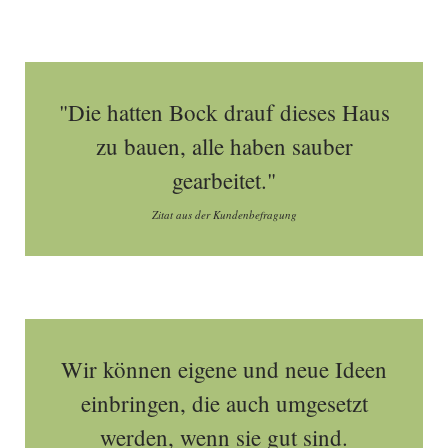
"Die hatten Bock drauf dieses Haus
zu bauen, alle haben sauber
gearbeitet."
Zitat aus der Kundenbefragung
Wir können eigene und neue Ideen
einbringen, die auch umgesetzt
werden, wenn sie gut sind.