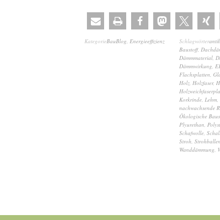
Kategorie
BauBlog
,
Energieeffizienz
Schlagwörter
antib
Baustoff
,
Dachdä
Dämmmaterial
,
D
Dämmwirkung
,
E
Flachsplatten
,
Gl
Holz
,
Holzfaser
,
H
Holzweichfaserpla
Korkrinde
,
Lehm
,
nachwachsende Ro
Ökologische Baus
Plyurethan
,
Polys
Schafwolle
,
Schal
Stroh
,
Strohballe
Wanddämmung
,