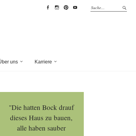
EYRICH-
EYRICH-
EYRICH-
EYRICH-
HALBIG
HALBIG
HALBIG
HALBIG
HOLZBAU
HOLZBAU
HOLZBAU
HOLZBAU
@
@
@
@
Facebook
Instagram
Pinterest
Youtube
Über uns
Karriere
"Die hatten Bock drauf
dieses Haus zu bauen,
alle haben sauber