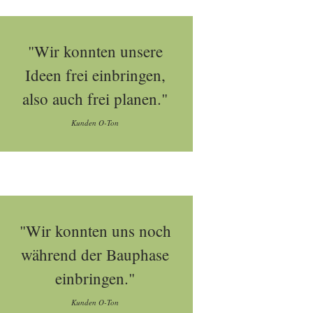
"Wir konnten unsere
Ideen frei einbringen,
also auch frei planen."
Kunden O-Ton
"Wir konnten uns noch
während der Bauphase
einbringen."
Kunden O-Ton