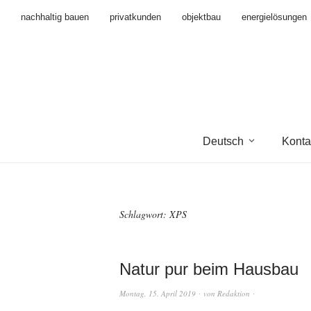
nachhaltig bauen
privatkunden
objektbau
energielösungen
Deutsch
Konta
Schlagwort:
XPS
Natur pur beim Hausbau
Montag, 15. April 2019
von
Redaktion