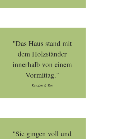
"Das Haus stand mit
dem Holzständer
innerhalb von einem
Vormittag."
Kunden O-Ton
"Sie gingen voll und