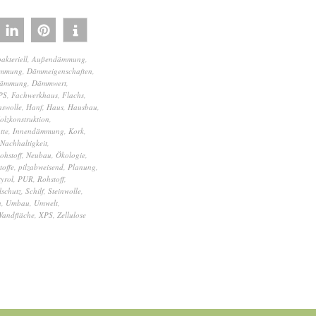
akteriell
,
Außendämmung
,
mmung
,
Dämmeigenschaften
,
ämmung
,
Dämmwert
,
PS
,
Fachwerkhaus
,
Flachs
,
aswolle
,
Hanf
,
Haus
,
Hausbau
,
olzkonstruktion
,
tte
,
Innendämmung
,
Kork
,
Nachhaltigkeit
,
hstoff
,
Neubau
,
Ökologie
,
toffe
,
pilzabweisend
,
Planung
,
tyrol
,
PUR
,
Rohstoff
,
lschutz
,
Schilf
,
Steinwolle
,
n
,
Umbau
,
Umwelt
,
Wandfläche
,
XPS
,
Zellulose