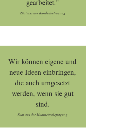
gearbeitet."
Zitat aus der Kundenbefragung
Wir können eigene und
neue Ideen einbringen,
die auch umgesetzt
werden, wenn sie gut
sind.
Zitat aus der Mitarbeiterbefragung