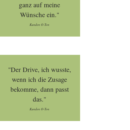
ganz auf meine
Wünsche ein."
Kunden O-Ton
"Der Drive, ich wusste,
wenn ich die Zusage
bekomme, dann passt
das."
Kunden O-Ton