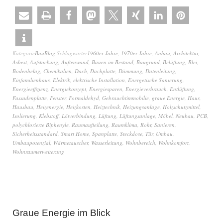
Kategorie
BauBlog
Schlagwörter
1960er Jahre
,
1970er Jahre
,
Anbau
,
Architektur
,
Asbest
,
Aufstockung
,
Außenwand
,
Bauen im Bestand
,
Baugrund
,
Belüftung
,
Blei
,
Bodenbelag
,
Chemikalien
,
Dach
,
Dachplatte
,
Dämmung
,
Datenleitung
,
Einfamilienhaus
,
Elektrik
,
elektrische Installation
,
Energetische Sanierung
,
Energieeffizienz
,
Energiekonzept
,
Energiesparen
,
Energieverbrauch
,
Entlüftung
,
Fassadenplatte
,
Fenster
,
Formaldehyd
,
Gebrauchtimmobilie
,
graue Energie
,
Haus
,
Hausbau
,
Heizenergie
,
Heizkosten
,
Heiztechnik
,
Heizungsanlage
,
Holzschutzmittel
,
Isolierung
,
Klebstoff
,
Lötverbindung
,
Lüftung
,
Lüftungsanlage
,
Möbel
,
Neubau
,
PCB
,
polychlorierte Biphenyle
,
Raumaufteilung
,
Raumklima
,
Rohr
,
Sanieren
,
Sicherheitsstandard
,
Smart Home
,
Spanplatte
,
Steckdose
,
Tür
,
Umbau
,
Umbaupotenzial
,
Wärmetauscher
,
Wasserleitung
,
Wohnbereich
,
Wohnkomfort
,
Wohnraumerweiterung
Graue Energie im Blick