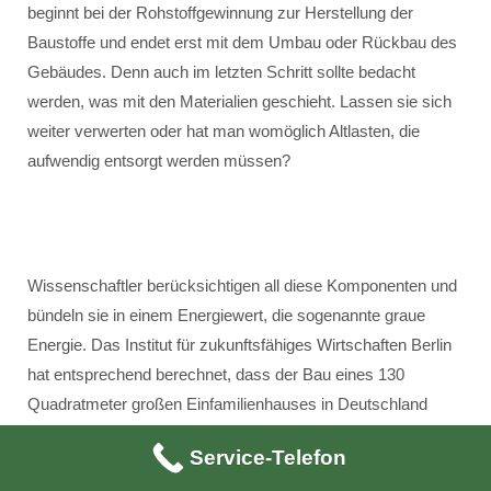
beginnt bei der Rohstoffgewinnung zur Herstellung der
Baustoffe und endet erst mit dem Umbau oder Rückbau des
Gebäudes. Denn auch im letzten Schritt sollte bedacht
werden, was mit den Materialien geschieht. Lassen sie sich
weiter verwerten oder hat man womöglich Altlasten, die
aufwendig entsorgt werden müssen?
Wissenschaftler berücksichtigen all diese Komponenten und
bündeln sie in einem Energiewert, die sogenannte graue
Energie. Das Institut für zukunftsfähiges Wirtschaften Berlin
hat entsprechend berechnet, dass der Bau eines 130
Quadratmeter großen Einfamilienhauses in Deutschland
durchschnittlich 260.000 Kilowattstunden graue Energie
Service-Telefon
verbraucht. Damit könnte man ein Haus 20 Jahre mit Erdgas