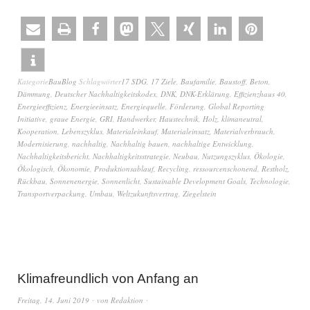
Kategorie
BauBlog
Schlagwörter
17 SDG
,
17 Ziele
,
Baufamilie
,
Baustoff
,
Beton
,
Dämmung
,
Deutscher Nachhaltigkeitskodex
,
DNK
,
DNK-Erklärung
,
Effizienzhaus 40
,
Energieeffizienz
,
Energieeinsatz
,
Energiequelle
,
Förderung
,
Global Reporting
Initiative
,
graue Energie
,
GRI
,
Handwerker
,
Haustechnik
,
Holz
,
klimaneutral
,
Kooperation
,
Lebenszyklus
,
Materialeinkauf
,
Materialeinsatz
,
Materialverbrauch
,
Modernisierung
,
nachhaltig
,
Nachhaltig bauen
,
nachhaltige Entwicklung
,
Nachhaltigkeitsbericht
,
Nachhaltigkeitsstrategie
,
Neubau
,
Nutzungszyklus
,
Ökologie
,
Ökologisch
,
Ökonomie
,
Produktionsablauf
,
Recycling
,
ressourcenschonend
,
Restholz
,
Rückbau
,
Sonnenenergie
,
Sonnenlicht
,
Sustainable Development Goals
,
Technologie
,
Transportverpackung
,
Umbau
,
Weltzukunftsvertrag
,
Ziegelstein
Klimafreundlich von Anfang an
Freitag, 14. Juni 2019
von
Redaktion