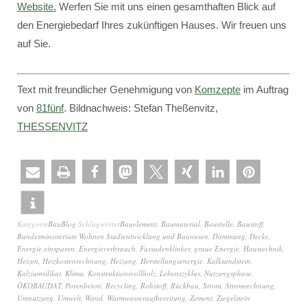
Website.
Werfen Sie mit uns einen gesamthaften Blick auf
den Energiebedarf Ihres zukünftigen Hauses. Wir freuen uns
auf Sie.
Text mit freundlicher Genehmigung von
Komzepte
im Auftrag
von
81fünf
. Bildnachweis: Stefan Theßenvitz,
THESSENVITZ
Kategorie
BauBlog
Schlagwörter
Bauelement
,
Baumaterial
,
Baustelle
,
Baustoff
,
Bundesministerium Wohnen Stadtentwicklung und Bauwesen
,
Dämmung
,
Decke
,
Energie einsparen
,
Energieverbrauch
,
Fassadenklinker
,
graue Energie
,
Haustechnik
,
Heizen
,
Heizkostenrechnung
,
Heizung
,
Herstellungsenergie
,
Kalksandstein
,
Kalziumsilikat
,
Klima
,
Konstruktionsvollholz
,
Lebenszyklus
,
Nutzungsphase
,
ÖKOBAUDAT
,
Porenbeton
,
Recycling
,
Rohstoff
,
Rückbau
,
Strom
,
Stromrechnung
,
Umnutzung
,
Umwelt
,
Wand
,
Warmwasseraufbereitung
,
Zement
,
Ziegelstein