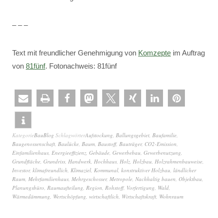
– – –
Text mit freundlicher Genehmigung von
Komzepte
im Auftrag
von
81fünf
. Fotonachweis: 81fünf
Kategorie
BauBlog
Schlagwörter
Aufstockung
,
Ballungsgebiet
,
Baufamilie
,
Baugenossenschaft
,
Baulücke
,
Baum
,
Baustoff
,
Bauträger
,
CO2-Emission
,
Einfamilienhaus
,
Energieeffizienz
,
Gebäude
,
Gewerbebau
,
Gewerbenutzung
,
Grundfläche
,
Grundriss
,
Handwerk
,
Hochhaus
,
Holz
,
Holzbau
,
Holzrahmenbauweise
,
Investor
,
klimafreundlich
,
Klimaziel
,
Kommunal
,
konstruktiver Holzbau
,
ländlicher
Raum
,
Mehrfamilienhaus
,
Mehrgeschosser
,
Metropole
,
Nachhaltig bauen
,
Objektbau
,
Planungsbüro
,
Raumaufteilung
,
Region
,
Rohstoff
,
Vorfertigung
,
Wald
,
Wärmedämmung
,
Wertschöpfung
,
wirtschaftlich
,
Wirtschaftskraft
,
Wohnraum