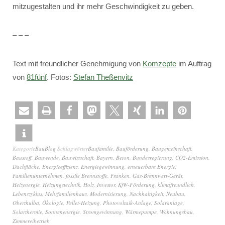
mitzugestalten und ihr mehr Geschwindigkeit zu geben.
– – –
Text mit freundlicher Genehmigung von
Komzepte
im Auftrag
von
81fünf
. Fotos:
Stefan Theßenvitz
Kategorie
BauBlog
Schlagwörter
Baufamilie
,
Bauförderung
,
Baugemeinschaft
,
Baustoff
,
Bauwende
,
Bauwirtschaft
,
Bayern
,
Beton
,
Bundesregierung
,
CO2-Emission
,
Dachfläche
,
Energieeffizienz
,
Energiegewinnung
,
erneuerbare Energie
,
Familienunternehmen
,
fossile Brennstoffe
,
Franken
,
Gas-Brennwert-Gerät
,
Heizenergie
,
Heizungstechnik
,
Holz
,
Investor
,
KfW-Förderung
,
klimafreundlich
,
Lebenszyklus
,
Mehrfamilienhaus
,
Modernisierung
,
Nachhaltigkeit
,
Neubau
,
Oberthulba
,
Ökologie
,
Pellet-Heizung
,
Photovoltaik-Anlage
,
Solaranlage
,
Solarthermie
,
Sonnenenergie
,
Stromgewinnung
,
Wärmepumpe
,
Wohnungsbau
,
Zimmereibetrieb