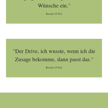
Wünsche ein."
Kunden O-Ton
"Der Drive, ich wusste, wenn ich die
Zusage bekomme, dann passt das."
Kunden O-Ton