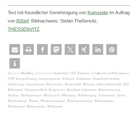
Text mit freundlicher Genehmigung von
Komzepte
im Auftrag
von
81fünf
. Bildnachweis: Stefan Theßenvitz,
THESSENVITZ
Kategorie
BauBlog
Schlagwörter
Außenluft
,
CO2-Emission
,
Coefficient of Performance
,
COP
,
Energielösung
,
energiesparend
,
Erdreich
,
Erdwärme
,
Fraunhofer-Institut
,
Gasheizung
,
Grundwasser
,
Heizenergie
,
Heiztechnik
,
Heizung
,
Jahresarbeitszahl
,
JAZ
,
Kältemittel
,
klimafreundlich
,
Kompressor
,
Kreislauf
,
Luftwärme
,
Modernisierung
,
Neubau
,
Niedrigenergie
,
Ökologisch
,
Ölheizung
,
Pelletheizung
,
Schornstein
,
Strom
,
Wachtendonk
,
Wärme
,
Wärmeerzeugung
,
Wärmegewinnung
,
Wärmepumpe
,
Warmwasser
,
Wasserwärme
,
Wohnraum