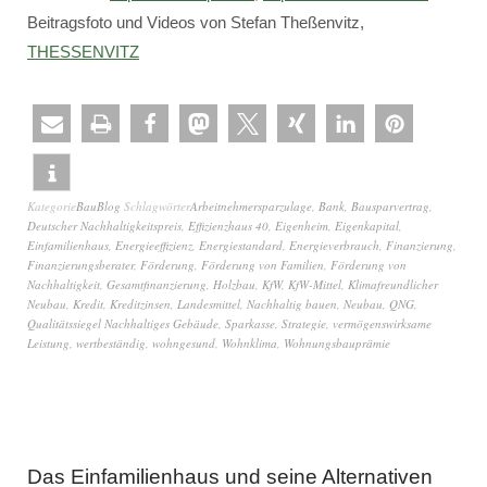
Beitragsfoto und Videos von Stefan Theßenvitz,
THESSENVITZ
Kategorie
BauBlog
Schlagwörter
Arbeitnehmersparzulage
,
Bank
,
Bausparvertrag
,
Deutscher Nachhaltigkeitspreis
,
Effizienzhaus 40
,
Eigenheim
,
Eigenkapital
,
Einfamilienhaus
,
Energieeffizienz
,
Energiestandard
,
Energieverbrauch
,
Finanzierung
,
Finanzierungsberater
,
Förderung
,
Förderung von Familien
,
Förderung von
Nachhaltigkeit
,
Gesamtfinanzierung
,
Holzbau
,
KfW
,
KfW-Mittel
,
Klimafreundlicher
Neubau
,
Kredit
,
Kreditzinsen
,
Landesmittel
,
Nachhaltig bauen
,
Neubau
,
QNG
,
Qualitätssiegel Nachhaltiges Gebäude
,
Sparkasse
,
Strategie
,
vermögenswirksame
Leistung
,
wertbeständig
,
wohngesund
,
Wohnklima
,
Wohnungsbauprämie
Das Einfamilienhaus und seine Alternativen