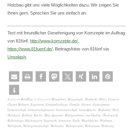
Holzbau gibt uns viele Möglichkeiten dazu. Wir zeigen Sie
Ihnen gern. Sprechen Sie uns einfach an.
Text mit freundlicher Genehmigung von Komzepte im Auftrag
von 81fünf.
http://www.komzepte.de/
,
https://www.81fuenf.de/
. Beitragsfotos von 81fünf via
Unsplash
.
Kategorie
BauBlog
Schlagwörter
Baugebiet
,
Baugruppe
,
Baulücke
,
Büro
,
Carport
,
Cluster-Wohnen
,
Eigentum
,
Einfamilienhaus
,
Familie
,
Garten
,
Gästezimmer
,
Gemeinschaft
,
Gemeinschaftsraum
,
Genossenschaft
,
Grundfläche
,
Hofladen
,
Holz
,
Holzhaus
,
KoDorf
,
Küche
,
Mini-Quartier
,
Miteigentümer
,
nachhaltig
,
Ökologisch
,
Reihenhaus
,
Rückzugsort
,
Sägewerk
,
Senioren
,
Stadt
,
Waschküche
,
Werkstatt
,
Wohnform
,
Wohngemeinschaft
,
Wohnidee
,
Wohnprojekt
,
Wohnraum
,
Wohnung