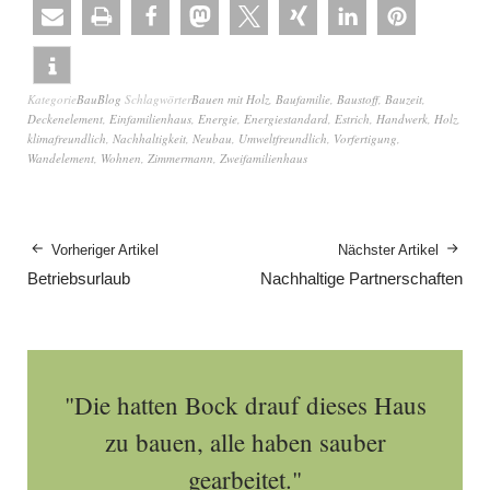
Kategorie
BauBlog
Schlagwörter
Bauen mit Holz
,
Baufamilie
,
Baustoff
,
Bauzeit
,
Deckenelement
,
Einfamilienhaus
,
Energie
,
Energiestandard
,
Estrich
,
Handwerk
,
Holz
,
klimafreundlich
,
Nachhaltigkeit
,
Neubau
,
Umweltfreundlich
,
Vorfertigung
,
Wandelement
,
Wohnen
,
Zimmermann
,
Zweifamilienhaus
Vorheriger Artikel
Nächster Artikel
Betriebsurlaub
Nachhaltige Partnerschaften
"Die hatten Bock drauf dieses Haus
zu bauen, alle haben sauber
gearbeitet."