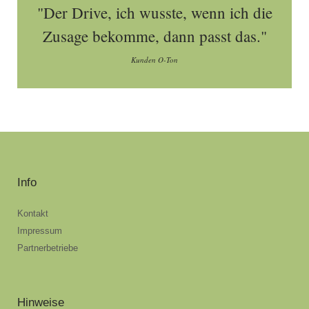
"Der Drive, ich wusste, wenn ich die
Zusage bekomme, dann passt das."
Kunden O-Ton
Info
Kontakt
Impressum
Partnerbetriebe
Hinweise