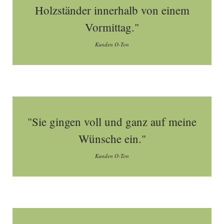
Holzständer innerhalb von einem
Vormittag."
Kunden O-Ton
"Sie gingen voll und ganz auf meine
Wünsche ein."
Kunden O-Ton