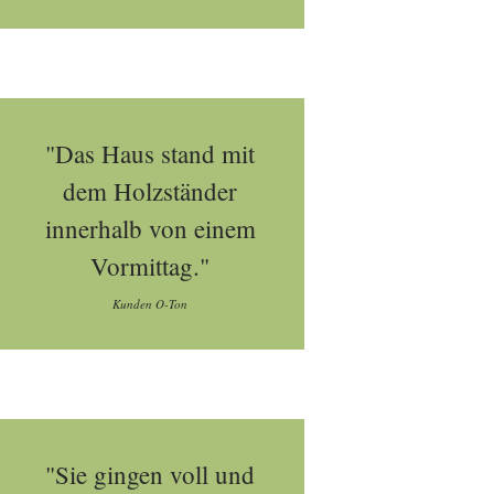
"Das Haus stand mit
dem Holzständer
innerhalb von einem
Vormittag."
Kunden O-Ton
"Sie gingen voll und