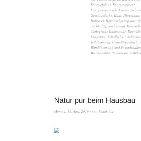
Energiebilanz
,
Energieeffizienz
,
Energieverbrauch
,
Fenster
,
Gebäu
Geschossdecke
,
Haus
,
Hitzeschutz
Holzfaser
,
Holzweichfaserplatte
,
Le
nachhaltig
,
nachhaltige Materiali
ökologische Dämmstoffe
,
Raumkli
Sanierung
,
Schallschutz
,
Schimme
Teildämmung
,
Umweltfreundlich
,
Wanddämmung und Fassadendä
Wärmeverlust
,
Wohnraum
,
Zellulo
Natur pur beim Hausbau
Montag, 15. April 2019
von
Redaktion