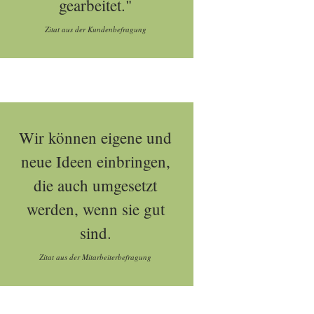
gearbeitet."
Zitat aus der Kundenbefragung
Wir können eigene und
neue Ideen einbringen,
die auch umgesetzt
werden, wenn sie gut
sind.
Zitat aus der Mitarbeiterbefragung