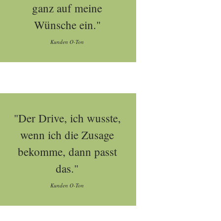
ganz auf meine
Wünsche ein."
Kunden O-Ton
"Der Drive, ich wusste,
wenn ich die Zusage
bekomme, dann passt
das."
Kunden O-Ton