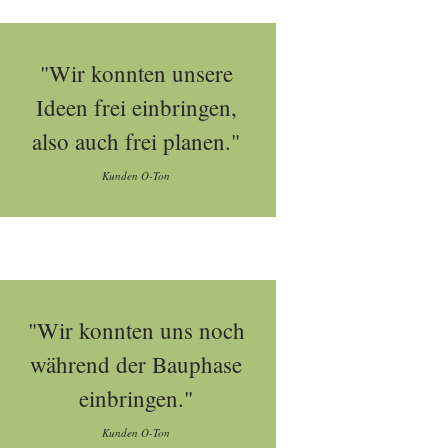
"Wir konnten unsere
Ideen frei einbringen,
also auch frei planen."
Kunden O-Ton
"Wir konnten uns noch
während der Bauphase
einbringen."
Kunden O-Ton