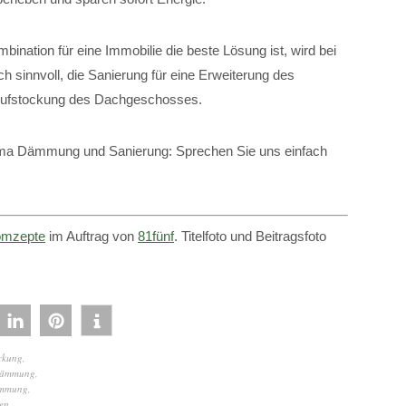
ation für eine Immobilie die beste Lösung ist, wird bei
uch sinnvoll, die Sanierung für eine Erweiterung des
Aufstockung des Dachgeschosses.
hema Dämmung und Sanierung: Sprechen Sie uns einfach
mzepte
im Auftrag von
81fünf
. Titelfoto und Beitragsfoto
ckung
,
dämmung
,
mmung
,
en
,