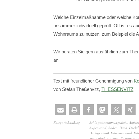
Welche Einzelmaßnahme oder welche Kombin
uns immer individuell geprüft. Oft ist es a
Wohnraums zu nutzen, zum Beispiel die 
Wir beraten Sie gern ausführlich zum T
an.
Text mit freundlicher Genehmigung von
Ko
von Stefan Theßenvitz,
THESSENVITZ
Kategorie
BauBlog
Schlagwörter
atmungsaktiv
,
Aufsto
Außenwand
,
Boden
,
Dach
,
Dach
Dachgeschoß
,
Dämmmaterial
,
Dä
energetisch sanieren
,
Energie spar