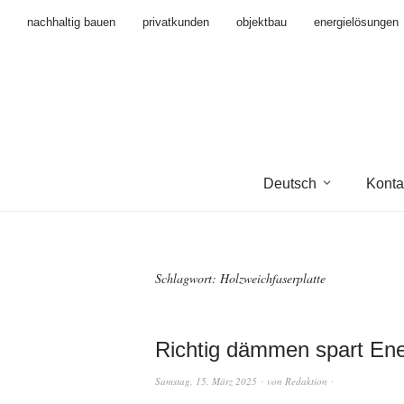
nachhaltig bauen
privatkunden
objektbau
energielösungen
Deutsch
Konta
Schlagwort:
Holzweichfaserplatte
Richtig dämmen spart Ene
Samstag, 15. März 2025
von
Redaktion