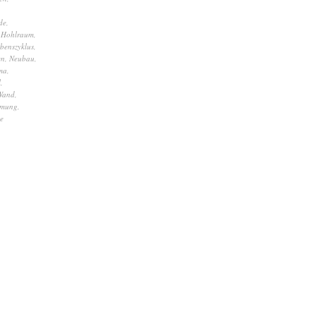
de
,
,
Hohlraum
,
benszyklus
,
en
,
Neubau
,
ma
,
l
,
Wand
,
mmung
,
se