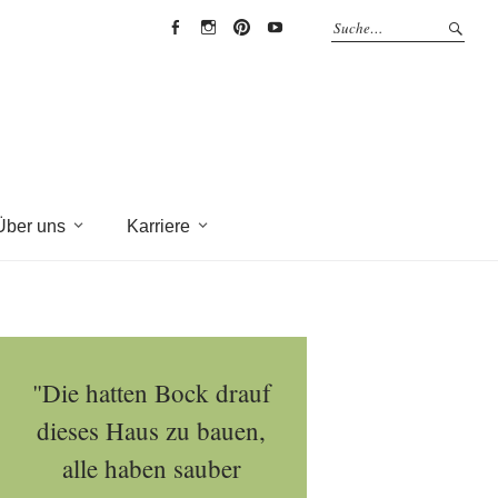
EYRICH-
EYRICH-
EYRICH-
EYRICH-
HALBIG
HALBIG
HALBIG
HALBIG
HOLZBAU
HOLZBAU
HOLZBAU
HOLZBAU
@
@
@
@
Facebook
Instagram
Pinterest
Youtube
Über uns
Karriere
"Die hatten Bock drauf
dieses Haus zu bauen,
alle haben sauber