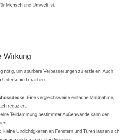
 für Mensch und Umwelt ist.
e Wirkung
g nötig, um spürbare Verbesserungen zu erzielen. Auch
n Unterschied machen.
chossdecke
: Eine vergleichsweise einfache Maßnahme,
ch reduziert.
t eine Teildämmung bestimmter Außenwände kann den
ken.
: Kleine Undichtigkeiten an Fenstern und Türen lassen sich
beheben und sparen sofort Energie.