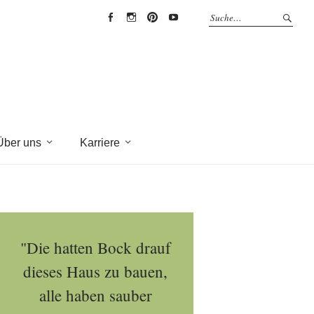
EYRICH-
EYRICH-
EYRICH-
EYRICH-
HALBIG
HALBIG
HALBIG
HALBIG
HOLZBAU
HOLZBAU
HOLZBAU
HOLZBAU
@
@
@
@
Facebook
Instagram
Pinterest
Youtube
Über uns
Karriere
"Die hatten Bock drauf
dieses Haus zu bauen,
alle haben sauber