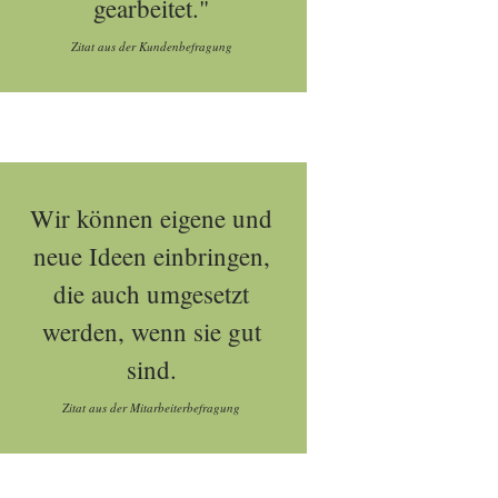
gearbeitet."
Zitat aus der Kundenbefragung
Wir können eigene und
neue Ideen einbringen,
die auch umgesetzt
werden, wenn sie gut
sind.
Zitat aus der Mitarbeiterbefragung