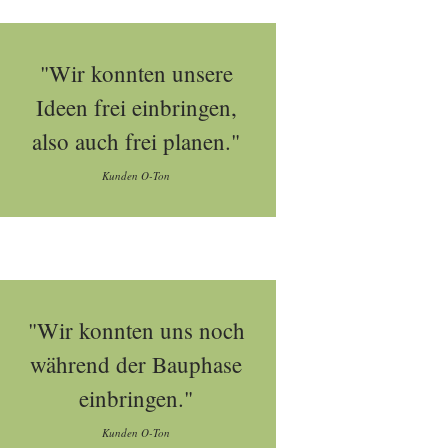
"Wir konnten unsere
Ideen frei einbringen,
also auch frei planen."
Kunden O-Ton
"Wir konnten uns noch
während der Bauphase
einbringen."
Kunden O-Ton