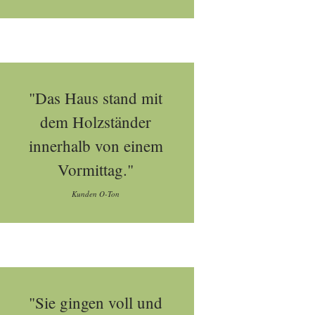
"Das Haus stand mit
dem Holzständer
innerhalb von einem
Vormittag."
Kunden O-Ton
"Sie gingen voll und