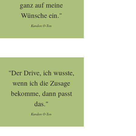
ganz auf meine
Wünsche ein."
Kunden O-Ton
"Der Drive, ich wusste,
wenn ich die Zusage
bekomme, dann passt
das."
Kunden O-Ton