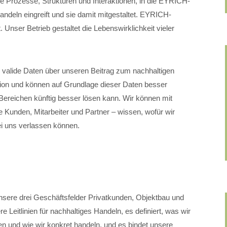
lle Prozesse, Strukturen und Interaktionen, in die EYRICH-
eln eingreift und sie damit mitgestaltet. EYRICH-
 Unser Betrieb gestaltet die Lebenswirklichkeit vieler
valide Daten über unseren Beitrag zum nachhaltigen
ation und können auf Grundlage dieser Daten besser
ereichen künftig besser lösen kann. Wir können mit
 Kunden, Mitarbeiter und Partner – wissen, wofür wir
ei uns verlassen können.
nsere drei Geschäftsfelder Privatkunden, Objektbau und
 Leitlinien für nachhaltiges Handeln, es definiert, was wir
n und wie wir konkret handeln, und es bindet unsere