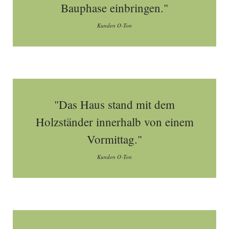
Bauphase einbringen."
Kunden O-Ton
"Das Haus stand mit dem
Holzständer innerhalb von einem
Vormittag."
Kunden O-Ton