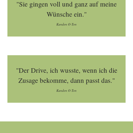
"Sie gingen voll und ganz auf meine
Wünsche ein."
Kunden O-Ton
"Der Drive, ich wusste, wenn ich die
Zusage bekomme, dann passt das."
Kunden O-Ton