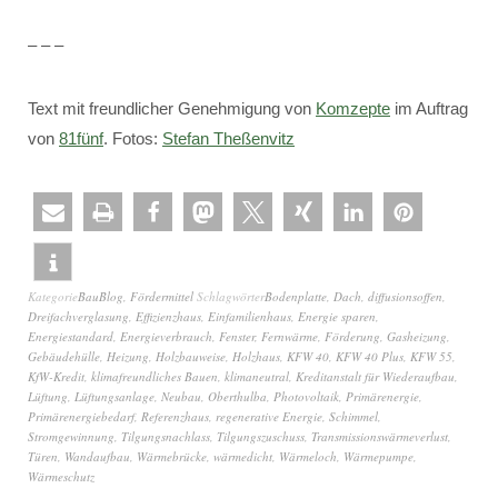
– – –
Text mit freundlicher Genehmigung von
Komzepte
im Auftrag
von
81fünf
. Fotos:
Stefan Theßenvitz
Kategorie
BauBlog
,
Fördermittel
Schlagwörter
Bodenplatte
,
Dach
,
diffusionsoffen
,
Dreifachverglasung
,
Effizienzhaus
,
Einfamilienhaus
,
Energie sparen
,
Energiestandard
,
Energieverbrauch
,
Fenster
,
Fernwärme
,
Förderung
,
Gasheizung
,
Gebäudehülle
,
Heizung
,
Holzbauweise
,
Holzhaus
,
KFW 40
,
KFW 40 Plus
,
KFW 55
,
KfW-Kredit
,
klimafreundliches Bauen
,
klimaneutral
,
Kreditanstalt für Wiederaufbau
,
Lüftung
,
Lüftungsanlage
,
Neubau
,
Oberthulba
,
Photovoltaik
,
Primärenergie
,
Primärenergiebedarf
,
Referenzhaus
,
regenerative Energie
,
Schimmel
,
Stromgewinnung
,
Tilgungsnachlass
,
Tilgungszuschuss
,
Transmissionswärmeverlust
,
Türen
,
Wandaufbau
,
Wärmebrücke
,
wärmedicht
,
Wärmeloch
,
Wärmepumpe
,
Wärmeschutz