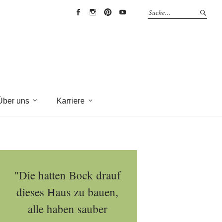
EYRICH-
EYRICH-
EYRICH-
EYRICH-
HALBIG
HALBIG
HALBIG
HALBIG
HOLZBAU
HOLZBAU
HOLZBAU
HOLZBAU
@
@
@
@
Facebook
Instagram
Pinterest
Youtube
Über uns
Karriere
"Die hatten Bock drauf
dieses Haus zu bauen,
alle haben sauber