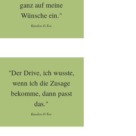
ganz auf meine
Wünsche ein."
Kunden O-Ton
"Der Drive, ich wusste,
wenn ich die Zusage
bekomme, dann passt
das."
Kunden O-Ton