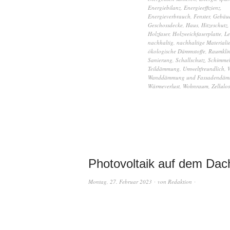
Energiebilanz
,
Energieeffizienz
,
Energieverbrauch
,
Fenster
,
Gebäu
Geschossdecke
,
Haus
,
Hitzeschutz
Holzfaser
,
Holzweichfaserplatte
,
Le
nachhaltig
,
nachhaltige Materiali
ökologische Dämmstoffe
,
Raumkli
Sanierung
,
Schallschutz
,
Schimme
Teildämmung
,
Umweltfreundlich
,
Wanddämmung und Fassadendä
Wärmeverlust
,
Wohnraum
,
Zellulo
Photovoltaik auf dem Dac
Montag, 27. Februar 2023
von
Redaktion