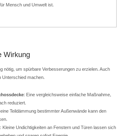
 für Mensch und Umwelt ist.
e Wirkung
g nötig, um spürbare Verbesserungen zu erzielen. Auch
n Unterschied machen.
chossdecke
: Eine vergleichsweise einfache Maßnahme,
ch reduziert.
t eine Teildämmung bestimmter Außenwände kann den
ken.
: Kleine Undichtigkeiten an Fenstern und Türen lassen sich
beheben und sparen sofort Energie.