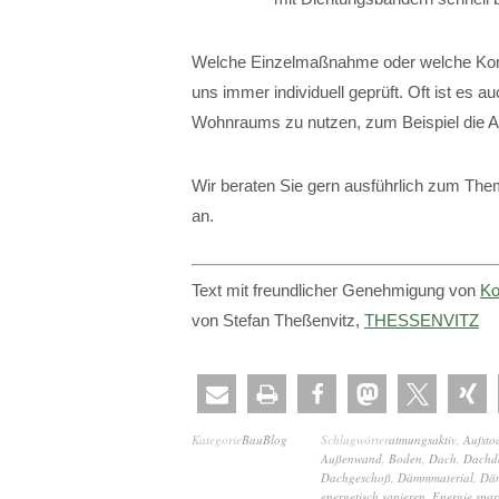
Welche Einzelmaßnahme oder welche Kombin
uns immer individuell geprüft. Oft ist es a
Wohnraums zu nutzen, zum Beispiel die 
Wir beraten Sie gern ausführlich zum T
an.
Text mit freundlicher Genehmigung von
Ko
von Stefan Theßenvitz,
THESSENVITZ
Kategorie
BauBlog
Schlagwörter
atmungsaktiv
,
Aufsto
Außenwand
,
Boden
,
Dach
,
Dach
Dachgeschoß
,
Dämmmaterial
,
Dä
energetisch sanieren
,
Energie spar