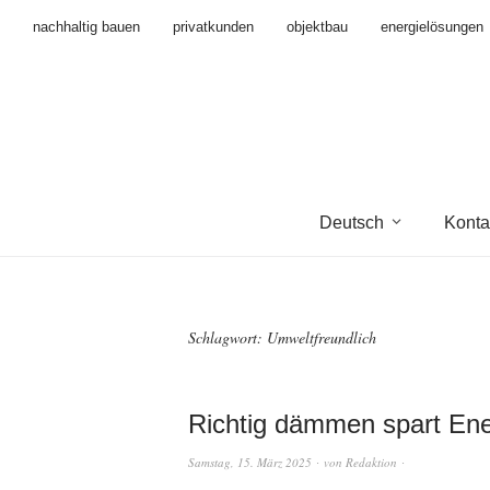
nachhaltig bauen
privatkunden
objektbau
energielösungen
Deutsch
Konta
Schlagwort:
Umweltfreundlich
Richtig dämmen spart Ene
Samstag, 15. März 2025
von
Redaktion