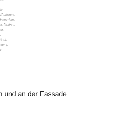
de
,
,
Hohlraum
,
benszyklus
,
en
,
Neubau
,
ma
,
l
,
Wand
,
mmung
,
se
h und an der Fassade