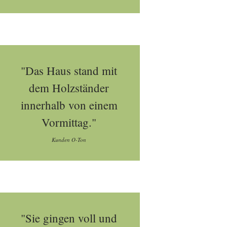
"Das Haus stand mit
dem Holzständer
innerhalb von einem
Vormittag."
Kunden O-Ton
"Sie gingen voll und