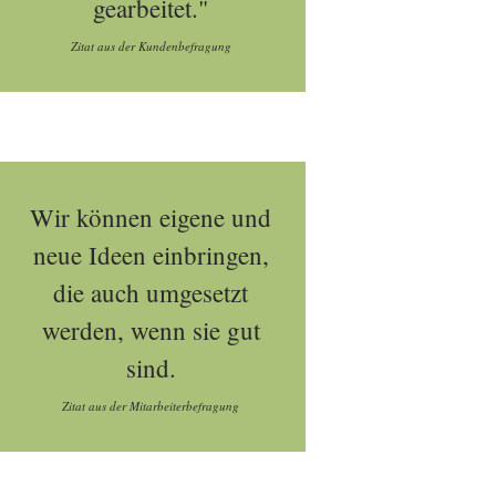
gearbeitet."
Zitat aus der Kundenbefragung
Wir können eigene und
neue Ideen einbringen,
die auch umgesetzt
werden, wenn sie gut
sind.
Zitat aus der Mitarbeiterbefragung