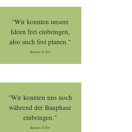
"Wir konnten unsere
Ideen frei einbringen,
also auch frei planen."
Kunden O-Ton
"Wir konnten uns noch
während der Bauphase
einbringen."
Kunden O-Ton