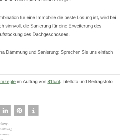
ation für eine Immobilie die beste Lösung ist, wird bei
uch sinnvoll, die Sanierung für eine Erweiterung des
Aufstockung des Dachgeschosses.
hema Dämmung und Sanierung: Sprechen Sie uns einfach
mzepte
im Auftrag von
81fünf
. Titelfoto und Beitragsfoto
ckung
,
dämmung
,
mmung
,
en
,