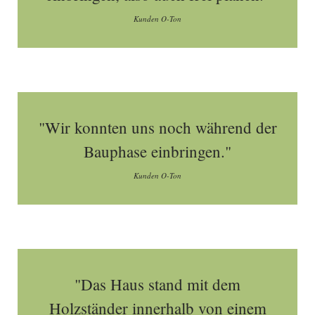
Kunden O-Ton
"Wir konnten uns noch während der
Bauphase einbringen."
Kunden O-Ton
"Das Haus stand mit dem
Holzständer innerhalb von einem