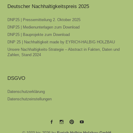
Deutscher Nachhaltigkeitspreis 2025
DNP25 | Pressemitteilung 2. Oktober 2025
DNP25 | Medienunterlagen zum Download
DNP25 | Bauprojekte zum Download
DNP 25 | Nachhaltigkeit made by EYRICH-HALBIG HOLZBAU
Unsere Nachhaltigkeits-Strategie – Abstract in Fakten, Daten und
Zahlen, Stand 2024
DSGVO
Datenschutzerklärung
Datenschutzeinstellungen
EYRICH-
EYRICH-
EYRICH-
EYRICH-
© 1933 bis 2026 by
Eyrich-Halbig Holzbau GmbH