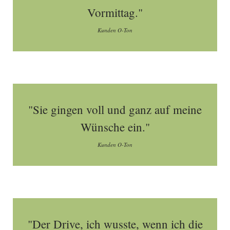
Vormittag."
Kunden O-Ton
"Sie gingen voll und ganz auf meine
Wünsche ein."
Kunden O-Ton
"Der Drive, ich wusste, wenn ich die