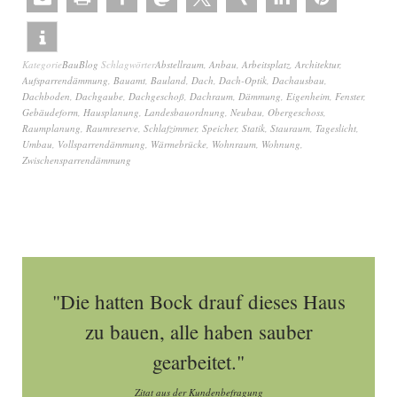
Kategorie
BauBlog
Schlagwörter
Abstellraum
,
Anbau
,
Arbeitsplatz
,
Architektur
,
Aufsparrendämmung
,
Bauamt
,
Bauland
,
Dach
,
Dach-Optik
,
Dachausbau
,
Dachboden
,
Dachgaube
,
Dachgeschoß
,
Dachraum
,
Dämmung
,
Eigenheim
,
Fenster
,
Gebäudeform
,
Hausplanung
,
Landesbauordnung
,
Neubau
,
Obergeschoss
,
Raumplanung
,
Raumreserve
,
Schlafzimmer
,
Speicher
,
Statik
,
Stauraum
,
Tageslicht
,
Umbau
,
Vollsparrendämmung
,
Wärmebrücke
,
Wohnraum
,
Wohnung
,
Zwischensparrendämmung
"Die hatten Bock drauf dieses Haus
zu bauen, alle haben sauber
gearbeitet."
Zitat aus der Kundenbefragung