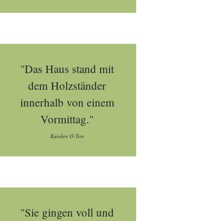
"Das Haus stand mit
dem Holzständer
innerhalb von einem
Vormittag."
Kunden O-Ton
"Sie gingen voll und