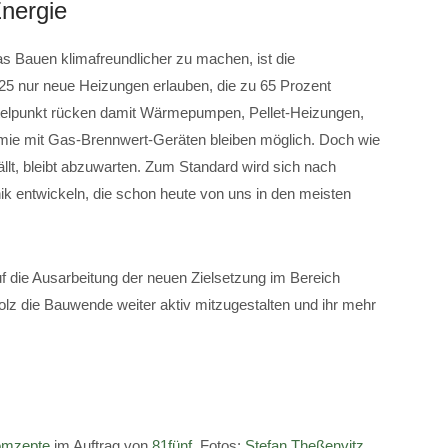
Energie
as Bauen klimafreundlicher zu machen, ist die
025 nur neue Heizungen erlauben, die zu 65 Prozent
ttelpunkt rücken damit Wärmepumpen, Pellet-Heizungen,
rmie mit Gas-Brennwert-Geräten bleiben möglich. Doch wie
lt, bleibt abzuwarten. Zum Standard wird sich nach
 entwickeln, die schon heute von uns in den meisten
uf die Ausarbeitung der neuen Zielsetzung im Bereich
lz die Bauwende weiter aktiv mitzugestalten und ihr mehr
mzepte
im Auftrag von
81fünf
. Fotos:
Stefan Theßenvitz