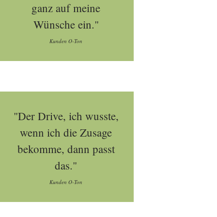
ganz auf meine
Wünsche ein."
Kunden O-Ton
"Der Drive, ich wusste,
wenn ich die Zusage
bekomme, dann passt
das."
Kunden O-Ton