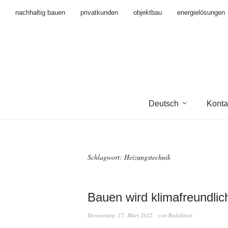
nachhaltig bauen
privatkunden
objektbau
energielösungen
Deutsch
Konta
Schlagwort:
Heizungstechnik
Bauen wird klimafreundlic
Donnerstag, 17. März 2022
von
Redaktion