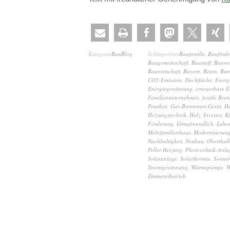
Kategorie
BauBlog
Schlagwörter
Baufamilie
,
Bauförd
Baugemeinschaft
,
Baustoff
,
Bauwe
Bauwirtschaft
,
Bayern
,
Beton
,
Bun
CO2-Emission
,
Dachfläche
,
Energi
Energiegewinnung
,
erneuerbare E
Familienunternehmen
,
fossile Bren
Franken
,
Gas-Brennwert-Gerät
,
He
Heizungstechnik
,
Holz
,
Investor
,
K
Förderung
,
klimafreundlich
,
Leben
Mehrfamilienhaus
,
Modernisierun
Nachhaltigkeit
,
Neubau
,
Oberthul
Pellet-Heizung
,
Photovoltaik-Anla
Solaranlage
,
Solarthermie
,
Sonnen
Stromgewinnung
,
Wärmepumpe
,
W
Zimmereibetrieb