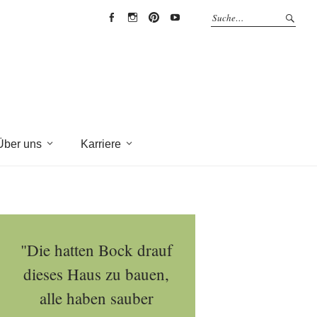
EYRICH-
EYRICH-
EYRICH-
EYRICH-
HALBIG
HALBIG
HALBIG
HALBIG
HOLZBAU
HOLZBAU
HOLZBAU
HOLZBAU
@
@
@
@
Facebook
Instagram
Pinterest
Youtube
Über uns
Karriere
"Die hatten Bock drauf
dieses Haus zu bauen,
alle haben sauber