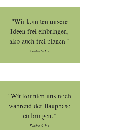
"Wir konnten unsere
Ideen frei einbringen,
also auch frei planen."
Kunden O-Ton
"Wir konnten uns noch
während der Bauphase
einbringen."
Kunden O-Ton