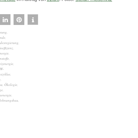
erung
,
nde
,
desregierung
,
eeffizienz
,
nergie
,
nstoffe
,
izenergie
,
fW-
szyklus
,
g
,
ba
,
Ökologie
,
ge
,
energie
,
ohnungsbau
,