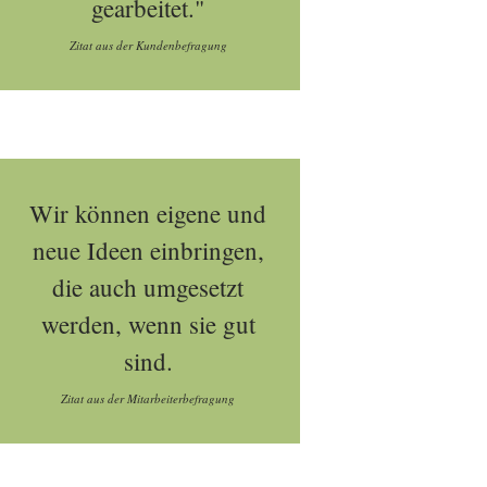
gearbeitet."
Zitat aus der Kundenbefragung
Wir können eigene und
neue Ideen einbringen,
die auch umgesetzt
werden, wenn sie gut
sind.
Zitat aus der Mitarbeiterbefragung