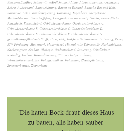
Kategorie
BauBlog
Schlagwörter
Abdichtung
,
Altbau
,
Altbausanierung
,
Architektur
,
Asbest
,
Außenwand
,
Bauausführung
,
Bauen im Bestand
,
Baujahr
,
Baustoff Holz
,
Bausünde
,
Beton
,
Bundesregierung
,
Dämmung
,
Eigenheim
,
energetische
Modernisierung
,
Energieeffizienz
,
Energieeinsparungsgesetz
,
Familie
,
Fensterfläche
,
Flachdach
,
Formaldehyd
,
Gebäudealtersklasse
,
Gebäudealtersklasse A
,
Gebäudealtersklasse B
,
Gebäudealtersklasse C
,
Gebäudealtersklasse D
,
Gebäudealtersklasse E
,
Gebäudealtersklasse F
,
Gebäudealtersklasse G
,
gesundheitsgefährdende Stoffe
,
Haus
,
Holz
,
Holzbau-Unternehmen
,
Isolierung
,
Keller
,
KfW-Förderung
,
Mauerwerk
,
Mauerziegel
,
Mineralwolle-Dämmstoffe
,
Nachhaltigkeit
,
Nachkriegszeit
,
Neubau
,
Ökologie
,
Ostdeutschland
,
Sanierung
,
Schallschutz
,
teerhaltig
,
Umbau
,
Wärmedämmung
,
Wärmeschutzverordnung
,
Wirtschaftswunderjahre
,
Wohngesundheit
,
Wohnraum
,
Ziegelsplittbeton
,
Zimmererbetrieb
,
Zimmerleute
"Die hatten Bock drauf dieses Haus
zu bauen, alle haben sauber