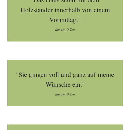
Holzständer innerhalb von einem
Vormittag."
Kunden O-Ton
"Sie gingen voll und ganz auf meine
Wünsche ein."
Kunden O-Ton