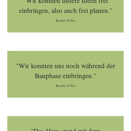
"Wir konnten unsere Ideen frei
einbringen, also auch frei planen."
Kunden O-Ton
"Wir konnten uns noch während der
Bauphase einbringen."
Kunden O-Ton
"Das Haus stand mit dem