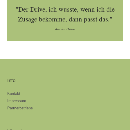
"Der Drive, ich wusste, wenn ich die
Zusage bekomme, dann passt das."
Kunden O-Ton
Info
Kontakt
Impressum
Partnerbetriebe