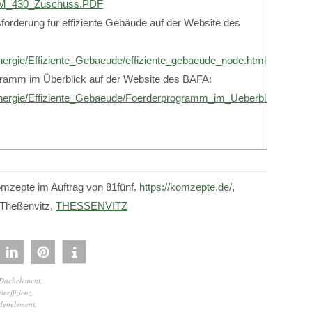
_M_430_Zuschuss.PDF
förderung für effiziente Gebäude auf der Website des
nergie/Effiziente_Gebaeude/effiziente_gebaeude_node.html
gramm im Überblick auf der Website des BAFA:
Energie/Effiziente_Gebaeude/Foerderprogramm_im_Ueberblick/foerd
mzepte im Auftrag von 81fünf.
https://komzepte.de/
,
 Theßenvitz,
THESSENVITZ
Dachelement
,
ieeffizienz
,
denelement
,