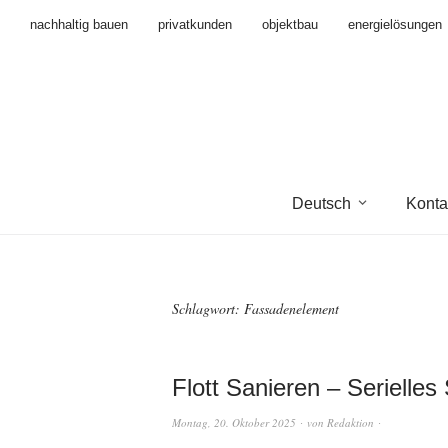
nachhaltig bauen
privatkunden
objektbau
energielösungen
Deutsch
Konta
Schlagwort:
Fassadenelement
Flott Sanieren – Serielle
Montag, 20. Oktober 2025
von
Redaktion