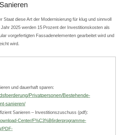
 Sanieren
Staat diese Art der Modernisierung für klug und sinnvoll
Im Jahr 2025 werden 15 Prozent der Investitionskosten als
ar vorgefertigten Fassadenelementen gearbeitet wird und
icht wird.
nieren und dauerhaft sparen:
andsfoerderung/Privatpersonen/Bestehende-
nt-sanieren/
izient Sanieren – Investitionszuschuss (pdf):
/Download-Center/F%C3%B6rderprogramme-
)/PDF-