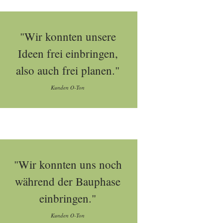
"Wir konnten unsere
Ideen frei einbringen,
also auch frei planen."
Kunden O-Ton
"Wir konnten uns noch
während der Bauphase
einbringen."
Kunden O-Ton