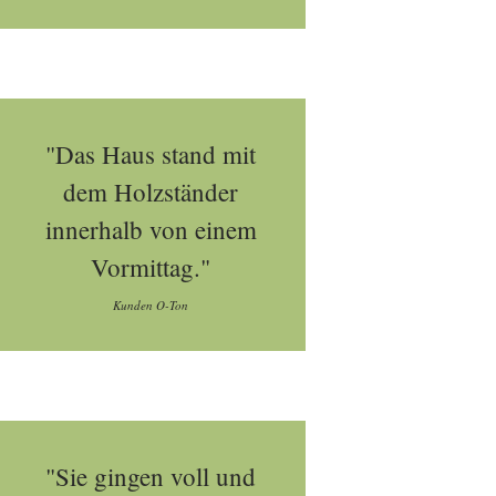
"Das Haus stand mit
dem Holzständer
innerhalb von einem
Vormittag."
Kunden O-Ton
"Sie gingen voll und