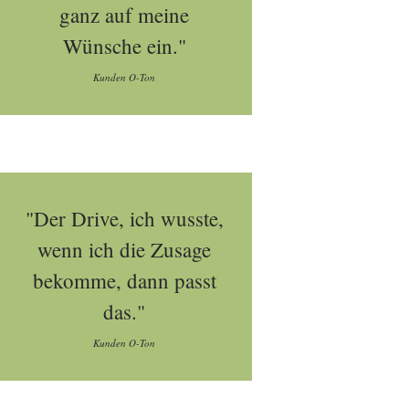
ganz auf meine
Wünsche ein."
Kunden O-Ton
"Der Drive, ich wusste,
wenn ich die Zusage
bekomme, dann passt
das."
Kunden O-Ton