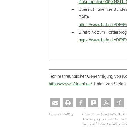
Dokumente/6000004311
Übersicht über die Bundes
BAFA:
https://www.bafa.de/DE/E
Direktlink zum Förderpro
https://www.bafa.de/DE/
Text mit freundlicher Genehmigung von Ko
https://www.81fuenf.de/
. Fotos von Stefan
Kategorie
BauBlog
Schlagwörter
Abbundhalle
,
Dach
,
Dämmung
,
Effizienzhaus 55
,
Energ
Energieverbrauch
,
Fassade
,
Fassa