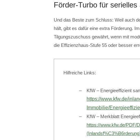
Förder-Turbo für serielles
Und das Beste zum Schluss: Weil auch der 
hält, gibt es dafür eine extra Förderung. 
Tilgungszuschuss gewährt, wenn mit modul
die Effizienzhaus-Stufe 55 oder besser erre
Hilfreiche Links:
KfW – Energieeffizient sa
https://www.kfw.de/inl
Immobilie/Energieeffizie
KfW – Merkblatt Energieeff
https://www.kfw.de/PDF
(Inlandsf%C3%B6rderung