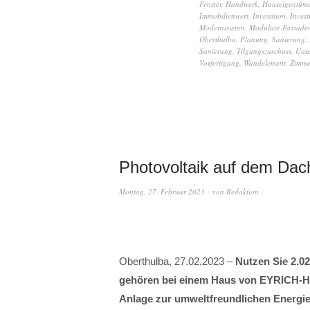
Fenster
,
Handwerk
,
Hauseigentüme
Immobilienwert
,
Investition
,
Invest
Modernisieren
,
Modulare Fassade
Oberthulba
,
Planung
,
Sanierung
,
Sanierung
,
Tilgungszuschuss
,
Unte
Vorfertigung
,
Wandelement
,
Zimme
Photovoltaik auf dem Dac
Montag, 27. Februar 2023
von
Redaktion
Oberthulba, 27.02.2023 –
Nutzen Sie 2.0
gehören bei einem Haus von EYRICH-
Anlage zur umweltfreundlichen Energie