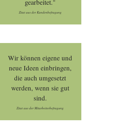
gearbeitet."
Zitat aus der Kundenbefragung
Wir können eigene und
neue Ideen einbringen,
die auch umgesetzt
werden, wenn sie gut
sind.
Zitat aus der Mitarbeiterbefragung