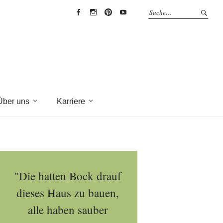
EYRICH-
EYRICH-
EYRICH-
EYRICH-
HALBIG
HALBIG
HALBIG
HALBIG
HOLZBAU
HOLZBAU
HOLZBAU
HOLZBAU
@
@
@
@
Facebook
Instagram
Pinterest
Youtube
Über uns
Karriere
"Die hatten Bock drauf
dieses Haus zu bauen,
alle haben sauber