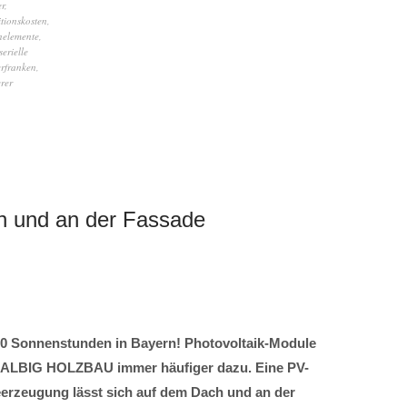
r
,
itionskosten
,
nelemente
,
serielle
rfranken
,
rer
h und an der Fassade
20 Sonnenstunden in Bayern! Photovoltaik-Module
HALBIG HOLZBAU immer häufiger dazu. Eine PV-
erzeugung lässt sich auf dem Dach und an der