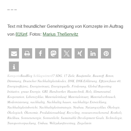
– – –
Text mit freundlicher Genehmigung von Komzepte im Auftrag
von
81fünf
. Fotos:
Marius Theßenvitz
Kategorie
BauBlog
Schlagwörter
17 SDG
,
17 Ziele
,
Baufamilie
,
Baustoff
,
Beton
,
Dämmung
,
Deutscher Nachhaltigkeitskodex
,
DNK
,
DNK-Erklärung
,
Effizienzhaus 40
,
Energieeffizienz
,
Energieeinsatz
,
Energiequelle
,
Förderung
,
Global Reporting
Initiative
,
graue Energie
,
GRI
,
Handwerker
,
Haustechnik
,
Holz
,
klimaneutral
,
Kooperation
,
Lebenszyklus
,
Materialeinkauf
,
Materialeinsatz
,
Materialverbrauch
,
Modernisierung
,
nachhaltig
,
Nachhaltig bauen
,
nachhaltige Entwicklung
,
Nachhaltigkeitsbericht
,
Nachhaltigkeitsstrategie
,
Neubau
,
Nutzungszyklus
,
Ökologie
,
Ökologisch
,
Ökonomie
,
Produktionsablauf
,
Recycling
,
ressourcenschonend
,
Restholz
,
Rückbau
,
Sonnenenergie
,
Sonnenlicht
,
Sustainable Development Goals
,
Technologie
,
Transportverpackung
,
Umbau
,
Weltzukunftsvertrag
,
Ziegelstein