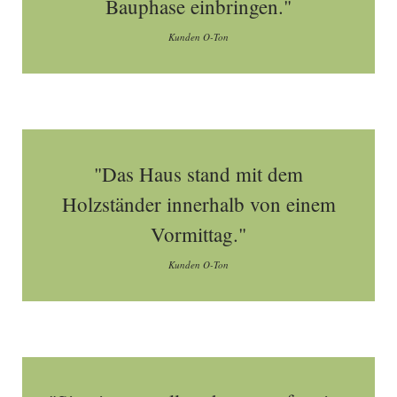
Bauphase einbringen."
Kunden O-Ton
"Das Haus stand mit dem
Holzständer innerhalb von einem
Vormittag."
Kunden O-Ton