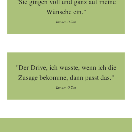
"Sie gingen voll und ganz auf meine
Wünsche ein."
Kunden O-Ton
"Der Drive, ich wusste, wenn ich die
Zusage bekomme, dann passt das."
Kunden O-Ton