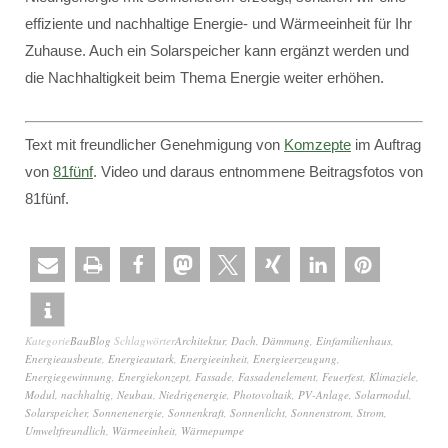
effiziente und nachhaltige Energie- und Wärmeeinheit für Ihr
Zuhause. Auch ein Solarspeicher kann ergänzt werden und
die Nachhaltigkeit beim Thema Energie weiter erhöhen.
Text mit freundlicher Genehmigung von
Komzepte
im Auftrag
von
81fünf
. Video und daraus entnommene Beitragsfotos von
81fünf.
Kategorie
BauBlog
Schlagwörter
Architektur
,
Dach
,
Dämmung
,
Einfamilienhaus
,
Energieausbeute
,
Energieautark
,
Energieeinheit
,
Energieerzeugung
,
Energiegewinnung
,
Energiekonzept
,
Fassade
,
Fassadenelement
,
Feuerfest
,
Klimaziele
,
Modul
,
nachhaltig
,
Neubau
,
Niedrigenergie
,
Photovoltaik
,
PV-Anlage
,
Solarmodul
,
Solarspeicher
,
Sonnenenergie
,
Sonnenkraft
,
Sonnenlicht
,
Sonnenstrom
,
Strom
,
Umweltfreundlich
,
Wärmeeinheit
,
Wärmepumpe