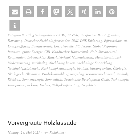
Kategorie
BauBlog
Schlagwörter
17 SDG
,
17 Ziele
,
Baufamilie
,
Baustoff
,
Beton
,
Dämmung
,
Deutscher Nachhaltigkeitskodex
,
DNK
,
DNK-Erklärung
,
Effizienzhaus 40
,
Energieeffizienz
,
Energieeinsatz
,
Energiequelle
,
Förderung
,
Global Reporting
Initiative
,
graue Energie
,
GRI
,
Handwerker
,
Haustechnik
,
Holz
,
klimaneutral
,
Kooperation
,
Lebenszyklus
,
Materialeinkauf
,
Materialeinsatz
,
Materialverbrauch
,
Modernisierung
,
nachhaltig
,
Nachhaltig bauen
,
nachhaltige Entwicklung
,
Nachhaltigkeitsbericht
,
Nachhaltigkeitsstrategie
,
Neubau
,
Nutzungszyklus
,
Ökologie
,
Ökologisch
,
Ökonomie
,
Produktionsablauf
,
Recycling
,
ressourcenschonend
,
Restholz
,
Rückbau
,
Sonnenenergie
,
Sonnenlicht
,
Sustainable Development Goals
,
Technologie
,
Transportverpackung
,
Umbau
,
Weltzukunftsvertrag
,
Ziegelstein
Vorvergraute Holzfassade
Montag, 24. Mai 2021
von
Redaktion