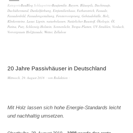
Kategorie
BauBlog
Schlagwörter
Baufamilie
,
Bayern
,
Bläuepilz
,
Dachtraufe
,
Dachüberstand
,
Dunkelfärbung
,
Einfamilienhaus
,
Farbanstrich
,
Fassade
,
Fassadenbild
,
Fassadengestaltung
,
Fenstervorsprung
,
Gebäudehülle
,
Holz
,
Klinkersteine
,
Lasur
,
Lignin
,
naturbelassen
,
Natürlicher Baustoff
,
Ökologie
,
Öl
,
Patina
,
Putz
,
Schleswig-Holstein
,
Sonnenlicht
,
Trespa-Platten
,
UV-Strahlen
,
Vordach
,
Vorvergraute Holzfassade
,
Wetter
,
Zellulose
20 Jahre Passivhäuser in Deutschland
Mittwoch, 29. August 2018
von
Redaktion
Mit Holz lassen sich hohe Energie-Standards leicht
und nachhaltig umsetzen.