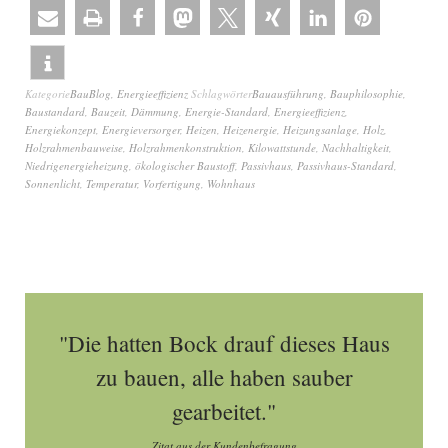
Kategorie
BauBlog
,
Energieeffizienz
Schlagwörter
Bauausführung
,
Bauphilosophie
,
Baustandard
,
Bauzeit
,
Dämmung
,
Energie-Standard
,
Energieeffizienz
,
Energiekonzept
,
Energieversorger
,
Heizen
,
Heizenergie
,
Heizungsanlage
,
Holz
,
Holzrahmenbauweise
,
Holzrahmenkonstruktion
,
Kilowattstunde
,
Nachhaltigkeit
,
Niedrigenergieheizung
,
ökologischer Baustoff
,
Passivhaus
,
Passivhaus-Standard
,
Sonnenlicht
,
Temperatur
,
Vorfertigung
,
Wohnhaus
"Die hatten Bock drauf dieses Haus
zu bauen, alle haben sauber
gearbeitet."
Zitat aus der Kundenbefragung