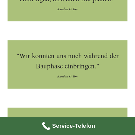
Kunden O-Ton
"Wir konnten uns noch während der
Bauphase einbringen."
Kunden O-Ton
"Das Haus stand mit dem
Service-Telefon
Holzständer innerhalb von einem