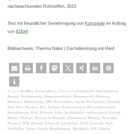
nachwachsenden Rohstoffen, 2015
Text mit freundlicher Genehmigung von
Komzepte
im Auftrag
von
81fünf
.
Bildnachweis: Thermo Natur | Dachdämmung mit Hanf
Kategorie
BauBlog
,
Energieeffizienz
Schlagwörter
antibakteriell
,
Außendämmung
,
Baustoff
,
Dachdämmung
,
Dämmeigenschaften
,
Dämmmaterial
,
Dämmung
,
Dämmwert
,
Dämmwirkung
,
EPS
,
Fachwerkhaus
,
Flachs
,
Flachsplatten
,
Glaswolle
,
Hanf
,
Haus
,
Hausbau
,
Holz
,
Holzfaser
,
Holzkonstruktion
,
Holzweichfaserplatte
,
Innendämmung
,
Kork
,
Korkrinde
,
Lehm
,
Nachhaltigkeit
,
nachwachsende Rohstoff
,
Neubau
,
Ökologie
,
Ökologische Baustoffe
,
pilzabweisend
,
Planung
,
Plyurethan
,
Polystyrol
,
PUR
,
Rohstoff
,
Schafwolle
,
Schallschutz
,
Schilf
,
Steinwolle
,
Stroh
,
Strohballen
,
Umbau
,
Umwelt
,
Wanddämmung
,
Wandfläche
,
XPS
,
Zellulose