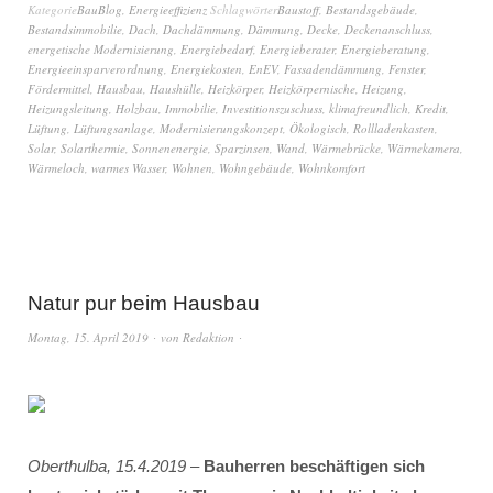
Kategorie
BauBlog
,
Energieeffizienz
Schlagwörter
Baustoff
,
Bestandsgebäude
,
Bestandsimmobilie
,
Dach
,
Dachdämmung
,
Dämmung
,
Decke
,
Deckenanschluss
,
energetische Modernisierung
,
Energiebedarf
,
Energieberater
,
Energieberatung
,
Energieeinsparverordnung
,
Energiekosten
,
EnEV
,
Fassadendämmung
,
Fenster
,
Fördermittel
,
Hausbau
,
Haushülle
,
Heizkörper
,
Heizkörpernische
,
Heizung
,
Heizungsleitung
,
Holzbau
,
Immobilie
,
Investitionszuschuss
,
klimafreundlich
,
Kredit
,
Lüftung
,
Lüftungsanlage
,
Modernisierungskonzept
,
Ökologisch
,
Rollladenkasten
,
Solar
,
Solarthermie
,
Sonnenenergie
,
Sparzinsen
,
Wand
,
Wärmebrücke
,
Wärmekamera
,
Wärmeloch
,
warmes Wasser
,
Wohnen
,
Wohngebäude
,
Wohnkomfort
Natur pur beim Hausbau
Montag, 15. April 2019
von
Redaktion
Oberthulba, 15.4.2019
–
Bauherren beschäftigen sich