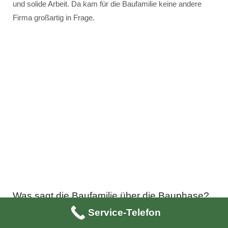
und solide Arbeit. Da kam für die Baufamilie keine andere
Firma großartig in Frage.
Was sagt die Baufamilie über die Bauphase?
„E
s hat wunderbar funktioniert. Die Idee war ja
Service-Telefon
auch, durch die Dachgaube einen neuen Raum