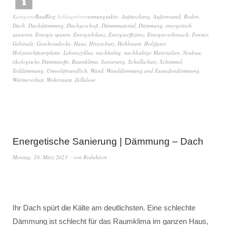
Kategorie
BauBlog
Schlagwörter
atmungsaktiv
,
Aufstockung
,
Außenwand
,
Boden
,
Dach
,
Dachdämmung
,
Dachgeschoß
,
Dämmmaterial
,
Dämmung
,
energetisch
sanieren
,
Energie sparen
,
Energiebilanz
,
Energieeffizienz
,
Energieverbrauch
,
Fenster
,
Gebäude
,
Geschossdecke
,
Haus
,
Hitzeschutz
,
Hohlraum
,
Holzfaser
,
Holzweichfaserplatte
,
Lebenszyklus
,
nachhaltig
,
nachhaltige Materialien
,
Neubau
,
ökologische Dämmstoffe
,
Raumklima
,
Sanierung
,
Schallschutz
,
Schimmel
,
Teildämmung
,
Umweltfreundlich
,
Wand
,
Wanddämmung und Fassadendämmung
,
Wärmeverlust
,
Wohnraum
,
Zellulose
Energetische Sanierung | Dämmung – Dach
Montag, 20. März 2023
von
Redaktion
Ihr Dach spürt die Kälte am deutlichsten. Eine schlechte
Dämmung ist schlecht für das Raumklima im ganzen Haus,