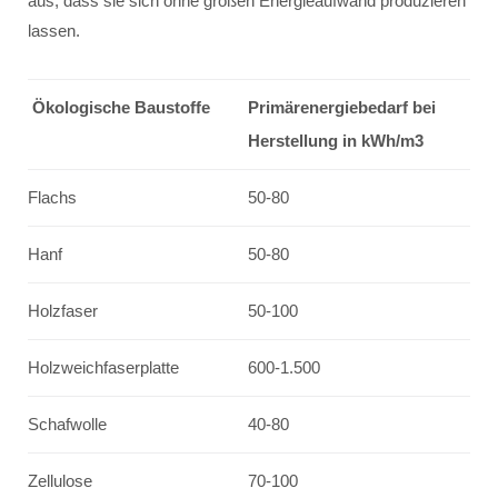
aus, dass sie sich ohne großen Energieaufwand produzieren
lassen.
Ökologische Baustoffe
Primärenergiebedarf bei
Herstellung in kWh/m3
Flachs
50-80
Hanf
50-80
Holzfaser
50-100
Holzweichfaserplatte
600-1.500
Schafwolle
40-80
Zellulose
70-100