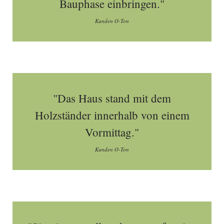
Bauphase einbringen."
Kunden O-Ton
"Das Haus stand mit dem
Holzständer innerhalb von einem
Vormittag."
Kunden O-Ton