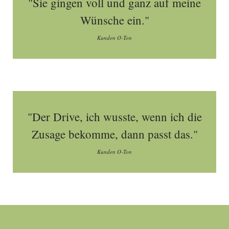
"Sie gingen voll und ganz auf meine
Wünsche ein."
Kunden O-Ton
"Der Drive, ich wusste, wenn ich die
Zusage bekomme, dann passt das."
Kunden O-Ton