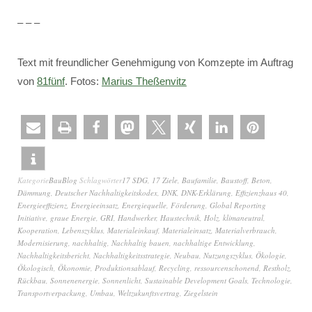
– – –
Text mit freundlicher Genehmigung von Komzepte im Auftrag
von
81fünf
. Fotos:
Marius Theßenvitz
Kategorie
BauBlog
Schlagwörter
17 SDG
,
17 Ziele
,
Baufamilie
,
Baustoff
,
Beton
,
Dämmung
,
Deutscher Nachhaltigkeitskodex
,
DNK
,
DNK-Erklärung
,
Effizienzhaus 40
,
Energieeffizienz
,
Energieeinsatz
,
Energiequelle
,
Förderung
,
Global Reporting
Initiative
,
graue Energie
,
GRI
,
Handwerker
,
Haustechnik
,
Holz
,
klimaneutral
,
Kooperation
,
Lebenszyklus
,
Materialeinkauf
,
Materialeinsatz
,
Materialverbrauch
,
Modernisierung
,
nachhaltig
,
Nachhaltig bauen
,
nachhaltige Entwicklung
,
Nachhaltigkeitsbericht
,
Nachhaltigkeitsstrategie
,
Neubau
,
Nutzungszyklus
,
Ökologie
,
Ökologisch
,
Ökonomie
,
Produktionsablauf
,
Recycling
,
ressourcenschonend
,
Restholz
,
Rückbau
,
Sonnenenergie
,
Sonnenlicht
,
Sustainable Development Goals
,
Technologie
,
Transportverpackung
,
Umbau
,
Weltzukunftsvertrag
,
Ziegelstein