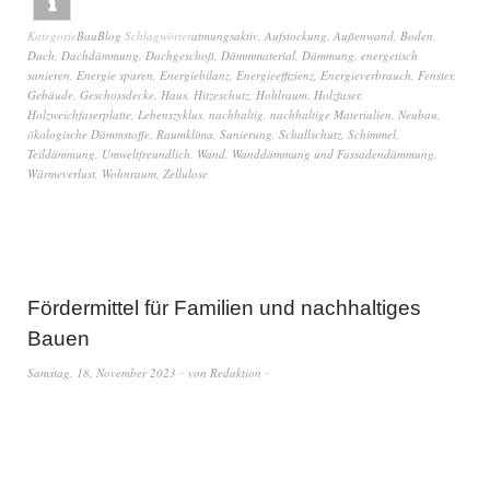
Kategorie
BauBlog
Schlagwörter
atmungsaktiv
,
Aufstockung
,
Außenwand
,
Boden
,
Dach
,
Dachdämmung
,
Dachgeschoß
,
Dämmmaterial
,
Dämmung
,
energetisch
sanieren
,
Energie sparen
,
Energiebilanz
,
Energieeffizienz
,
Energieverbrauch
,
Fenster
,
Gebäude
,
Geschossdecke
,
Haus
,
Hitzeschutz
,
Hohlraum
,
Holzfaser
,
Holzweichfaserplatte
,
Lebenszyklus
,
nachhaltig
,
nachhaltige Materialien
,
Neubau
,
ökologische Dämmstoffe
,
Raumklima
,
Sanierung
,
Schallschutz
,
Schimmel
,
Teildämmung
,
Umweltfreundlich
,
Wand
,
Wanddämmung und Fassadendämmung
,
Wärmeverlust
,
Wohnraum
,
Zellulose
Fördermittel für Familien und nachhaltiges
Bauen
Samstag, 18. November 2023
von
Redaktion