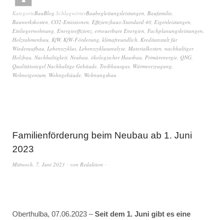
Kategorie
BauBlog
Schlagwörter
Baubegleitungsleistungen
,
Baufamilie
,
Bauwerkskosten
,
CO2-Emissionen
,
Effizienzhaus-Standard 40
,
Eigenleistungen
,
Einliegerwohnung
,
Energieeffizienz
,
erneuerbare Energien
,
Fachplanungsleistungen
,
Holzrahmenbau
,
KfW
,
KfW-Förderung
,
klimafreundlich
,
Kreditanstalt für
Wiederaufbau
,
Lebenszyklus
,
Lebenszyklusanalyse
,
Materialkosten
,
nachhaltiger
Holzbau
,
Nachhaltigkeit
,
Neubau
,
ökologischer Hausbau
,
Primärenergie
,
QNG
,
Qualitätssiegel Nachhaltige Gebäude
,
Treibhausgas
,
Wärmeerzeugung
,
Wohneigentum
,
Wohngebäude
,
Wohnungsbau
Familienförderung beim Neubau ab 1. Juni
2023
Mittwoch, 7. Juni 2023
von
Redaktion
Oberthulba, 07.06.2023 –
Seit dem 1. Juni gibt es eine