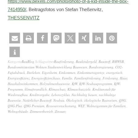
https://www.pexels.com/photo/photo-of-a-kid-inside-the-box-
7414950/
, Beitragsfotos von Stefan Theßenvitz,
THESSENVITZ
Kategorie
BauBlog
Schlagwörter
Bauförderung
,
Baukindergeld
,
Baustoff
,
BMWSB
,
Bundesministerium Wohnen Stadtentwicklung Bauwesen
,
Bundesregierung
,
CO2-
Fußabdruck
,
Darlehen
,
Eigenheim
,
Einkommen
,
Einkommensgrenze
,
energetisch
,
Energieeffizienz
,
Energieeffizienzhaus
,
Familie
,
Familienförderung
,
Förderung
,
Haus
,
Haushaltseinkommen
,
Holzrahmenbauweise
,
KfW
,
KfW-Neubauprogramm
,
KfW-
Programm
,
klimafreundlich
,
Klimaschutz
,
Klimaschutzziele
,
Kreditanstalt für
Wiederaufbau
,
Kreditvergabe
,
Lebenszyklus
,
Nachhaltig bauen
,
nachhaltige
Bauweise
,
Natürlicher Baustoff
,
Neubau
,
Ökologisch
,
ökologische Bauweisen
,
QNG
,
QNG Plus
,
QNG Premium
,
Ressourcenschonung
,
WEF
,
Wohneigentum für Familien
,
Wohngebäude
,
Zimmererbetrieb
,
Zinssatz