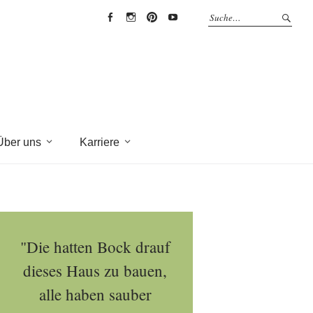
EYRICH-
EYRICH-
EYRICH-
EYRICH-
HALBIG
HALBIG
HALBIG
HALBIG
HOLZBAU
HOLZBAU
HOLZBAU
HOLZBAU
@
@
@
@
Facebook
Instagram
Pinterest
Youtube
Über uns
Karriere
"Die hatten Bock drauf
dieses Haus zu bauen,
alle haben sauber