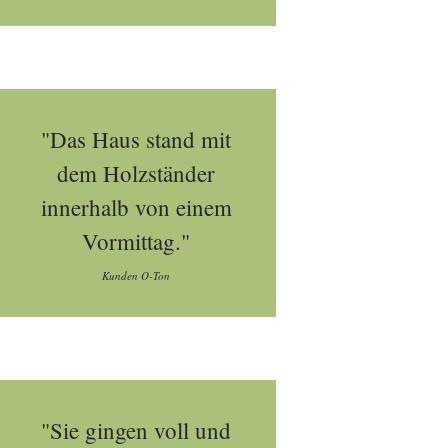
"Das Haus stand mit
dem Holzständer
innerhalb von einem
Vormittag."
Kunden O-Ton
"Sie gingen voll und