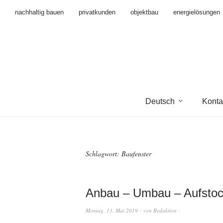
nachhaltig bauen
privatkunden
objektbau
energielösungen
Deutsch
Konta
Schlagwort:
Baufenster
Anbau – Umbau – Aufstock
Montag, 13. Mai 2019
von
Redaktion