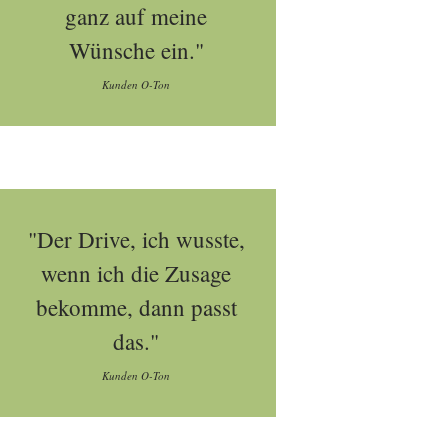
ganz auf meine
Wünsche ein."
Kunden O-Ton
"Der Drive, ich wusste,
wenn ich die Zusage
bekomme, dann passt
das."
Kunden O-Ton