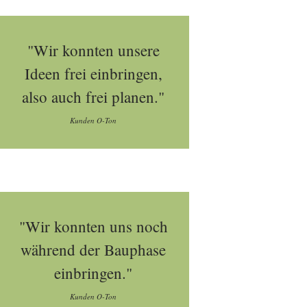
"Wir konnten unsere
Ideen frei einbringen,
also auch frei planen."
Kunden O-Ton
"Wir konnten uns noch
während der Bauphase
einbringen."
Kunden O-Ton