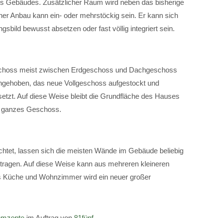
es Gebäudes. Zusätzlicher Raum wird neben das bisherige
er Anbau kann ein- oder mehrstöckig sein. Er kann sich
sbild bewusst absetzen oder fast völlig integriert sein.
eschoss meist zwischen Erdgeschoss und Dachgeschoss
ngehoben, das neue Vollgeschoss aufgestockt und
etzt. Auf diese Weise bleibt die Grundfläche des Hauses
um ganzes Geschoss.
n
chtet, lassen sich die meisten Wände im Gebäude beliebig
tragen. Auf diese Weise kann aus mehreren kleineren
s Küche und Wohnzimmer wird ein neuer großer
mzepte
im Auftrag von
81fünf
.