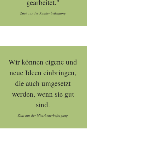
gearbeitet."
Zitat aus der Kundenbefragung
Wir können eigene und
neue Ideen einbringen,
die auch umgesetzt
werden, wenn sie gut
sind.
Zitat aus der Mitarbeiterbefragung