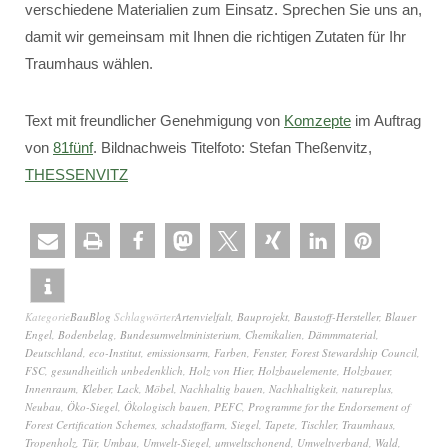
verschiedene Materialien zum Einsatz. Sprechen Sie uns an,
damit wir gemeinsam mit Ihnen die richtigen Zutaten für Ihr
Traumhaus wählen.
Text mit freundlicher Genehmigung von
Komzepte
im Auftrag
von
81fünf
. Bildnachweis Titelfoto: Stefan Theßenvitz,
THESSENVITZ
Kategorie
BauBlog
Schlagwörter
Artenvielfalt
,
Bauprojekt
,
Baustoff-Hersteller
,
Blauer
Engel
,
Bodenbelag
,
Bundesumweltministerium
,
Chemikalien
,
Dämmmaterial
,
Deutschland
,
eco-Institut
,
emissionsarm
,
Farben
,
Fenster
,
Forest Stewardship Council
,
FSC
,
gesundheitlich unbedenklich
,
Holz von Hier
,
Holzbauelemente
,
Holzbauer
,
Innenraum
,
Kleber
,
Lack
,
Möbel
,
Nachhaltig bauen
,
Nachhaltigkeit
,
natureplus
,
Neubau
,
Öko-Siegel
,
Ökologisch bauen
,
PEFC
,
Programme for the Endorsement of
Forest Certification Schemes
,
schadstoffarm
,
Siegel
,
Tapete
,
Tischler
,
Traumhaus
,
Tropenholz
,
Tür
,
Umbau
,
Umwelt-Siegel
,
umweltschonend
,
Umweltverband
,
Wald
,