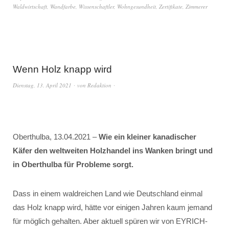
Waldwirtschaft
,
Wandfarbe
,
Wissenschaftler
,
Wohngesundheit
,
Zertifikate
,
Zimmerer
Wenn Holz knapp wird
Dienstag, 13. April 2021
von
Redaktion
Oberthulba, 13.04.2021 –
Wie ein kleiner kanadischer
Käfer den weltweiten Holzhandel ins Wanken bringt und
in Oberthulba für Probleme sorgt.
Dass in einem waldreichen Land wie Deutschland einmal
das Holz knapp wird, hätte vor einigen Jahren kaum jemand
für möglich gehalten. Aber aktuell spüren wir von EYRICH-