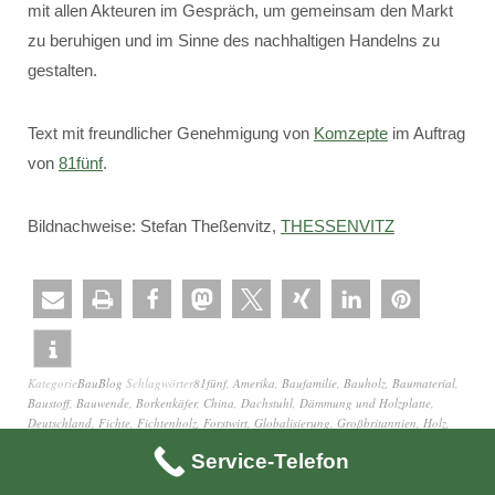
mit allen Akteuren im Gespräch, um gemeinsam den Markt
zu beruhigen und im Sinne des nachhaltigen Handelns zu
gestalten.
Text mit freundlicher Genehmigung von
Komzepte
im Auftrag
von
81fünf
.
Bildnachweise: Stefan Theßenvitz,
THESSENVITZ
Kategorie
BauBlog
Schlagwörter
81fünf
,
Amerika
,
Baufamilie
,
Bauholz
,
Baumaterial
,
Baustoff
,
Bauwende
,
Borkenkäfer
,
China
,
Dachstuhl
,
Dämmung und Holzplatte
,
Deutschland
,
Fichte
,
Fichtenholz
,
Forstwirt
,
Globalisierung
,
Großbritannien
,
Holz
,
Holz-Exporteur
,
Holzbaubetrieb
,
Holzhandel
,
Holzlieferant
,
Holzmangel
,
Holzpreis
,
Service-Telefon
Kanada
,
klimafreundlich
,
Konstruktionsholz
,
Mangelware
,
Massivholz
,
nachhaltig
handeln
,
Nadelholz
,
Nadelschnittholz
,
Rohstoff
,
Russland
,
Sägebetrieb
,
Sägewerk
,