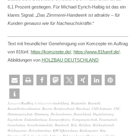
6,1 Prozent gestiegen. Für Michael Eyrich-Halbig ist das ein
klares Signal: „
Das Zimmerei-Handwerk ist attraktiv – für
Kunden genauso wie für Nachwuchskräfte
.“
Text mit freundlicher Genehmigung von Komzepte im Auftrag
von 81fünf.
https://komzepte.de/
,
https://www.81fuenf.de/
.
Abbildungen von
HOLZBAU DEUTSCHLAND
Kategorie
BauBlog
Schlagwörter
Ausbildung
,
Baufamilie
,
Baustelle
,
Baustellenkoordination
,
Bayern
,
Berufsverband
,
Bürohaus
,
CAD-Software
,
CNC
,
Dämmeigenschaft
,
Dämmung
,
Deckenelement
,
Deutschland
,
Digitalisierung
,
Eigenheim
,
Einfamilienhaus
,
Energieeffizienz
,
Fertigungstechnik
,
Frauenanteil
,
Gewerbebau
,
Gewerbeimmobilie
,
Handwerk
,
Holz
,
Holzbau
,
Holzbaubetrieb
,
Holzbauweise
,
Holzrahmenbau
,
KfW-Effizienzhaus
,
Kindergarten
,
Kita
,
klimafreundlich
,
Lagebericht
,
Lüftung
,
Mehrgeschosser
,
Montage
,
nachhaltig
,