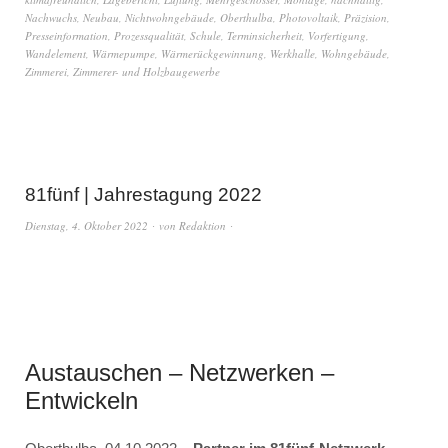
Nachwuchs
,
Neubau
,
Nichtwohngebäude
,
Oberthulba
,
Photovoltaik
,
Präzision
,
Presseinformation
,
Prozessqualität
,
Schule
,
Terminsicherheit
,
Vorfertigung
,
Wandelement
,
Wärmepumpe
,
Wärmerückgewinnung
,
Werkhalle
,
Wohngebäude
,
Zimmerei
,
Zimmerer- und Holzbaugewerbe
81fünf | Jahrestagung 2022
Dienstag, 4. Oktober 2022
von
Redaktion
Austauschen – Netzwerken –
Entwickeln