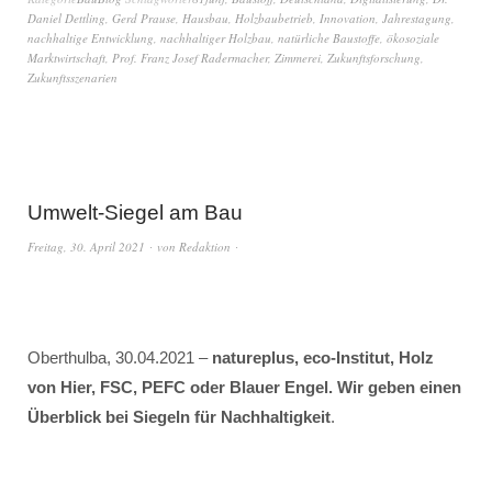
Daniel Dettling
,
Gerd Prause
,
Hausbau
,
Holzbaubetrieb
,
Innovation
,
Jahrestagung
,
nachhaltige Entwicklung
,
nachhaltiger Holzbau
,
natürliche Baustoffe
,
ökosoziale
Marktwirtschaft
,
Prof. Franz Josef Radermacher
,
Zimmerei
,
Zukunftsforschung
,
Zukunftsszenarien
Umwelt-Siegel am Bau
Freitag, 30. April 2021
von
Redaktion
Oberthulba, 30.04.2021 –
natureplus, eco-Institut, Holz
von Hier, FSC, PEFC oder Blauer Engel. Wir geben einen
Überblick bei Siegeln für Nachhaltigkeit
.