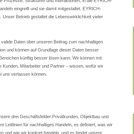
lle Prozesse, Strukturen und Interaktionen, in die EYRICH-
eln eingreift und sie damit mitgestaltet. EYRICH-
 Unser Betrieb gestaltet die Lebenswirklichkeit vieler
valide Daten über unseren Beitrag zum nachhaltigen
ation und können auf Grundlage dieser Daten besser
ereichen künftig besser lösen kann. Wir können mit
 Kunden, Mitarbeiter und Partner – wissen, wofür wir
ei uns verlassen können.
nsere drei Geschäftsfelder Privatkunden, Objektbau und
 Leitlinien für nachhaltiges Handeln, es definiert, was wir
n und wie wir konkret handeln, und es bindet unsere