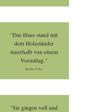
"Das Haus stand mit
dem Holzständer
innerhalb von einem
Vormittag."
Kunden O-Ton
"Sie gingen voll und