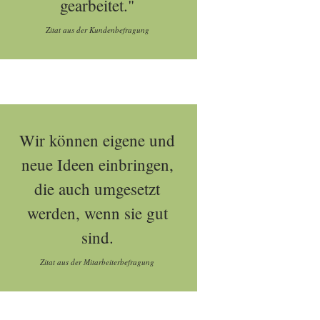
gearbeitet."
Zitat aus der Kundenbefragung
Wir können eigene und
neue Ideen einbringen,
die auch umgesetzt
werden, wenn sie gut
sind.
Zitat aus der Mitarbeiterbefragung