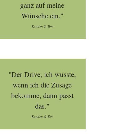
ganz auf meine
Wünsche ein."
Kunden O-Ton
"Der Drive, ich wusste,
wenn ich die Zusage
bekomme, dann passt
das."
Kunden O-Ton