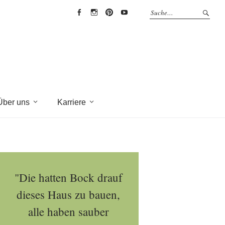
EYRICH-
EYRICH-
EYRICH-
EYRICH-
HALBIG
HALBIG
HALBIG
HALBIG
HOLZBAU
HOLZBAU
HOLZBAU
HOLZBAU
@
@
@
@
Facebook
Instagram
Pinterest
Youtube
Über uns
Karriere
"Die hatten Bock drauf
dieses Haus zu bauen,
alle haben sauber