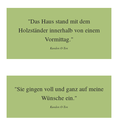
"Das Haus stand mit dem
Holzständer innerhalb von einem
Vormittag."
Kunden O-Ton
"Sie gingen voll und ganz auf meine
Wünsche ein."
Kunden O-Ton