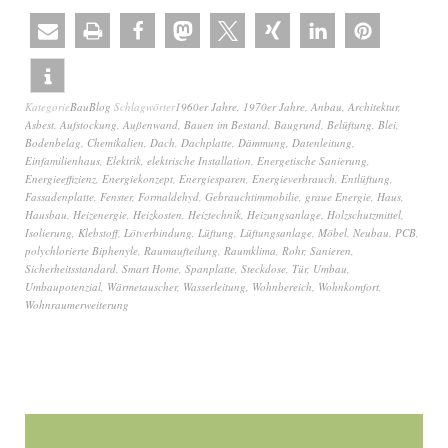
Kategorie
BauBlog
Schlagwörter
1960er Jahre
,
1970er Jahre
,
Anbau
,
Architektur
,
Asbest
,
Aufstockung
,
Außenwand
,
Bauen im Bestand
,
Baugrund
,
Belüftung
,
Blei
,
Bodenbelag
,
Chemikalien
,
Dach
,
Dachplatte
,
Dämmung
,
Datenleitung
,
Einfamilienhaus
,
Elektrik
,
elektrische Installation
,
Energetische Sanierung
,
Energieeffizienz
,
Energiekonzept
,
Energiesparen
,
Energieverbrauch
,
Entlüftung
,
Fassadenplatte
,
Fenster
,
Formaldehyd
,
Gebrauchtimmobilie
,
graue Energie
,
Haus
,
Hausbau
,
Heizenergie
,
Heizkosten
,
Heiztechnik
,
Heizungsanlage
,
Holzschutzmittel
,
Isolierung
,
Klebstoff
,
Lötverbindung
,
Lüftung
,
Lüftungsanlage
,
Möbel
,
Neubau
,
PCB
,
polychlorierte Biphenyle
,
Raumaufteilung
,
Raumklima
,
Rohr
,
Sanieren
,
Sicherheitsstandard
,
Smart Home
,
Spanplatte
,
Steckdose
,
Tür
,
Umbau
,
Umbaupotenzial
,
Wärmetauscher
,
Wasserleitung
,
Wohnbereich
,
Wohnkomfort
,
Wohnraumerweiterung