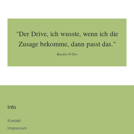
"Der Drive, ich wusste, wenn ich die
Zusage bekomme, dann passt das."
Kunden O-Ton
Info
Kontakt
Impressum