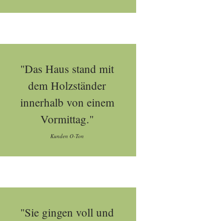
"Das Haus stand mit
dem Holzständer
innerhalb von einem
Vormittag."
Kunden O-Ton
"Sie gingen voll und