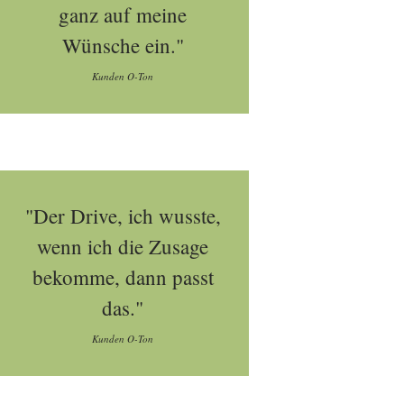
ganz auf meine
Wünsche ein."
Kunden O-Ton
"Der Drive, ich wusste,
wenn ich die Zusage
bekomme, dann passt
das."
Kunden O-Ton