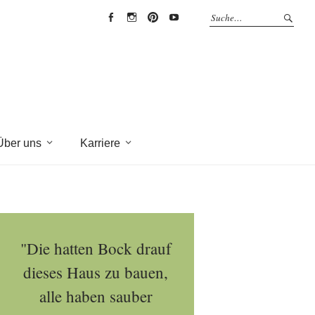
EYRICH-
EYRICH-
EYRICH-
EYRICH-
HALBIG
HALBIG
HALBIG
HALBIG
HOLZBAU
HOLZBAU
HOLZBAU
HOLZBAU
@
@
@
@
Facebook
Instagram
Pinterest
Youtube
Über uns
Karriere
"Die hatten Bock drauf
dieses Haus zu bauen,
alle haben sauber