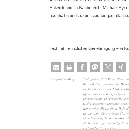
Entwicklung im Baubereich. Michael Eyrich
nachhaltig und zukunftssicher gestalten k
– – –
Text mit freundlicher Genehmigung von K
Kategorie
BauBlog
Schlagwörter
17 SDG
,
17 Ziele
,
Ba
Baustoff
,
Beton
,
Dämmung
,
Deuts
Nachhaltigkeitskodex
,
DNK
,
DNK-E
Effizienzhaus 40
,
Energieeffizienz
,
Energieeinsatz
,
Energiequelle
,
För
Global Reporting Initiative
,
graue
Handwerker
,
Haustechnik
,
Holz
,
k
Kooperation
,
Lebenszyklus
,
Materi
Materialeinsatz
,
Materialverbrauc
Modernisierung
,
nachhaltig
,
Nach
nachhaltige Entwicklung
,