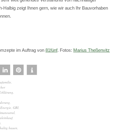
-Halbig zeigt Ihnen gern, wie wir auch Ihr Bauvorhaben
önnen.
omzepte im Auftrag von
81fünf
. Fotos:
Marius Theßenvitz
ufamilie
,
cher
rklärung
,
derung
,
 Energie
,
GRI
,
limaneutral
,
aleinkauf
,
h
,
haltig bauen
,