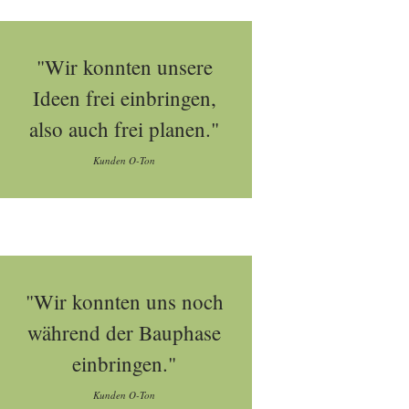
"Wir konnten unsere
Ideen frei einbringen,
also auch frei planen."
Kunden O-Ton
"Wir konnten uns noch
während der Bauphase
einbringen."
Kunden O-Ton