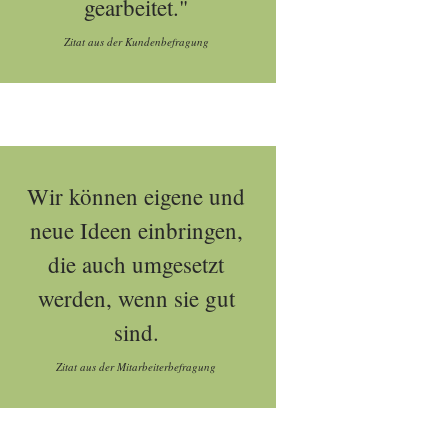
gearbeitet."
Zitat aus der Kundenbefragung
Wir können eigene und
neue Ideen einbringen,
die auch umgesetzt
werden, wenn sie gut
sind.
Zitat aus der Mitarbeiterbefragung