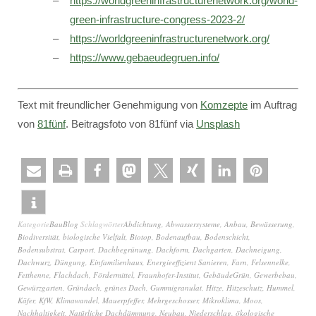
https://worldgreeninfrastructurenetwork.org/world-
green-infrastructure-congress-2023-2/
https://worldgreeninfrastructurenetwork.org/
https://www.gebaeudegruen.info/
Text mit freundlicher Genehmigung von
Komzepte
im Auftrag
von
81fünf
. Beitragsfoto von 81fünf via
Unsplash
Kategorie
BauBlog
Schlagwörter
Abdichtung
,
Abwassersysteme
,
Anbau
,
Bewässerung
,
Biodiversität
,
biologische Vielfalt
,
Biotop
,
Bodenaufbau
,
Bodenschicht
,
Bodensubstrat
,
Carport
,
Dachbegrünung
,
Dachform
,
Dachgarten
,
Dachneigung
,
Dachwurz
,
Düngung
,
Einfamilienhaus
,
Energieeffizient Sanieren
,
Farn
,
Felsennelke
,
Fetthenne
,
Flachdach
,
Fördermittel
,
Fraunhofer-Institut
,
GebäudeGrün
,
Gewerbebau
,
Gewürzgarten
,
Gründach
,
grünes Dach
,
Gummigranulat
,
Hitze
,
Hitzeschutz
,
Hummel
,
Käfer
,
KfW
,
Klimawandel
,
Mauerpfeffer
,
Mehrgeschosser
,
Mikroklima
,
Moos
,
Nachhaltigkeit
,
Natürliche Dachdämmung
,
Neubau
,
Niederschlag
,
ökologische