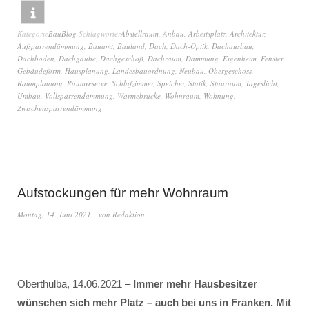
Kategorie
BauBlog
Schlagwörter
Abstellraum
,
Anbau
,
Arbeitsplatz
,
Architektur
,
Aufsparrendämmung
,
Bauamt
,
Bauland
,
Dach
,
Dach-Optik
,
Dachausbau
,
Dachboden
,
Dachgaube
,
Dachgeschoß
,
Dachraum
,
Dämmung
,
Eigenheim
,
Fenster
,
Gebäudeform
,
Hausplanung
,
Landesbauordnung
,
Neubau
,
Obergeschoss
,
Raumplanung
,
Raumreserve
,
Schlafzimmer
,
Speicher
,
Statik
,
Stauraum
,
Tageslicht
,
Umbau
,
Vollsparrendämmung
,
Wärmebrücke
,
Wohnraum
,
Wohnung
,
Zwischensparrendämmung
Aufstockungen für mehr Wohnraum
Montag, 14. Juni 2021
von
Redaktion
Oberthulba, 14.06.2021 –
Immer mehr Hausbesitzer
wünschen sich mehr Platz – auch bei uns in Franken. Mit