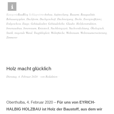
Kategorie
BauBlog
Schlagwörter
Anbau
,
Aufstockung
,
Bauamt
,
Bauqualität
,
Bebauungsplan
,
Dachform
,
Dachgeschoß
,
Dachneigung
,
Decke
,
Energieeffizienz
,
Erdgeschoss
,
Etage
,
Gebäudealter
,
Gebäudehöhe
,
Glaube
,
Holzkonstruktion
,
Innenausbau
,
Innenraum
,
Kniestock
,
Nachkriegszeit
,
Nachverdichtung
,
Ökologisch
,
Statik
,
tragende Wand
,
Tragfähigkeit
,
Wohnfläche
,
Wohnraum
,
Wohnraumerweiterung
,
Zimmerer
Holz macht glücklich
Dienstag, 4. Februar 2020
von
Redaktion
Oberthulba, 4. Februar 2020 –
Für uns von EYRICH-
HALBIG HOLZBAU ist Holz der Baustoff, aus dem wir