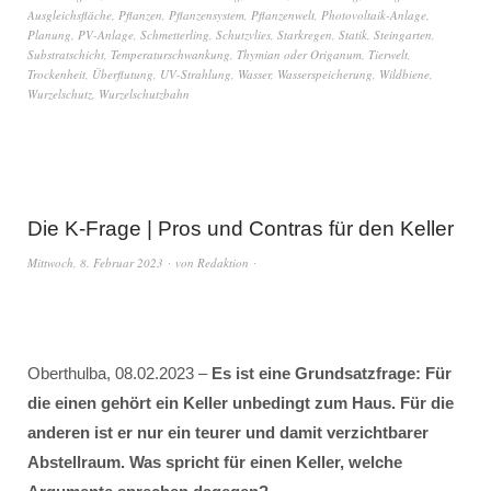
Ausgleichsfläche
,
Pflanzen
,
Pflanzensystem
,
Pflanzenwelt
,
Photovoltaik-Anlage
,
Planung
,
PV-Anlage
,
Schmetterling
,
Schutzvlies
,
Starkregen
,
Statik
,
Steingarten
,
Substratschicht
,
Temperaturschwankung
,
Thymian oder Origanum
,
Tierwelt
,
Trockenheit
,
Überflutung
,
UV-Strahlung
,
Wasser
,
Wasserspeicherung
,
Wildbiene
,
Wurzelschutz
,
Wurzelschutzbahn
Die K-Frage | Pros und Contras für den Keller
Mittwoch, 8. Februar 2023
von
Redaktion
Oberthulba, 08.02.2023 –
Es ist eine Grundsatzfrage: Für
die einen gehört ein Keller unbedingt zum Haus. Für die
anderen ist er nur ein teurer und damit verzichtbarer
Abstellraum. Was spricht für einen Keller, welche