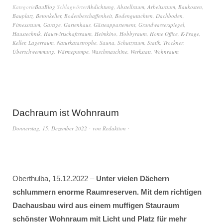
Kategorie
BauBlog
Schlagwörter
Abdichtung
,
Abstellraum
,
Arbeitsraum
,
Baukosten
,
Bauplatz
,
Betonkeller
,
Bodenbeschaffenheit
,
Bodengutachten
,
Dachboden
,
Fitnessraum
,
Garage
,
Gartenhaus
,
Gästeappartement
,
Grundwasserspiegel
,
Haustechnik
,
Hauswirtschaftsraum
,
Heimkino
,
Hobbyraum
,
Home Office
,
K-Frage
,
Keller
,
Lagerraum
,
Naturkatastrophe
,
Sauna
,
Schutzraum
,
Statik
,
Trockner
,
Überschwemmung
,
Wärmepumpe
,
Waschmaschine
,
Werkstatt
,
Wohnraum
Dachraum ist Wohnraum
Donnerstag, 15. Dezember 2022
von
Redaktion
Oberthulba, 15.12.2022 –
Unter vielen Dächern
schlummern enorme Raumreserven. Mit dem richtigen
Dachausbau wird aus einem muffigen Stauraum
schönster Wohnraum mit Licht und Platz für mehr