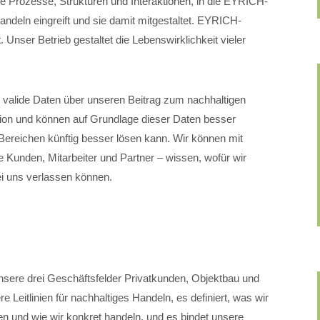
lle Prozesse, Strukturen und Interaktionen, in die EYRICH-
eln eingreift und sie damit mitgestaltet. EYRICH-
 Unser Betrieb gestaltet die Lebenswirklichkeit vieler
valide Daten über unseren Beitrag zum nachhaltigen
ation und können auf Grundlage dieser Daten besser
ereichen künftig besser lösen kann. Wir können mit
 Kunden, Mitarbeiter und Partner – wissen, wofür wir
ei uns verlassen können.
nsere drei Geschäftsfelder Privatkunden, Objektbau und
 Leitlinien für nachhaltiges Handeln, es definiert, was wir
n und wie wir konkret handeln, und es bindet unsere