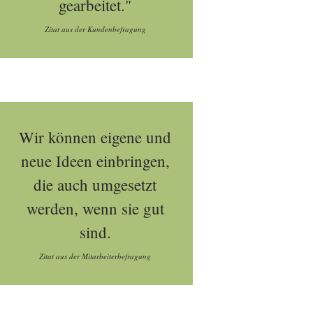
gearbeitet."
Zitat aus der Kundenbefragung
Wir können eigene und
neue Ideen einbringen,
die auch umgesetzt
werden, wenn sie gut
sind.
Zitat aus der Mitarbeiterbefragung