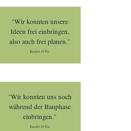
"Wir konnten unsere
Ideen frei einbringen,
also auch frei planen."
Kunden O-Ton
"Wir konnten uns noch
während der Bauphase
einbringen."
Kunden O-Ton