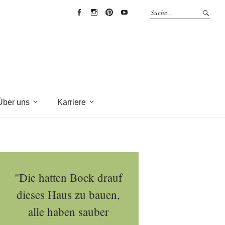
EYRICH-
EYRICH-
EYRICH-
EYRICH-
HALBIG
HALBIG
HALBIG
HALBIG
HOLZBAU
HOLZBAU
HOLZBAU
HOLZBAU
@
@
@
@
Facebook
Instagram
Pinterest
Youtube
Über uns
Karriere
"Die hatten Bock drauf
dieses Haus zu bauen,
alle haben sauber