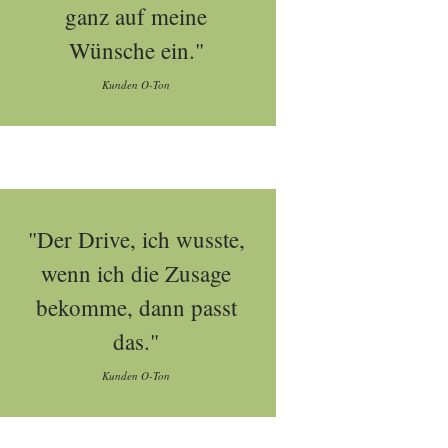
ganz auf meine
Wünsche ein."
Kunden O-Ton
"Der Drive, ich wusste,
wenn ich die Zusage
bekomme, dann passt
das."
Kunden O-Ton