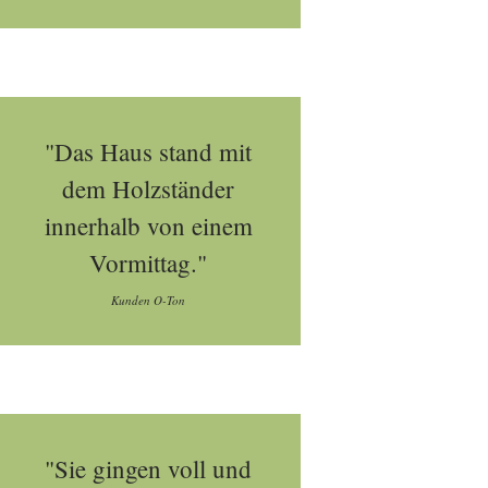
"Das Haus stand mit
dem Holzständer
innerhalb von einem
Vormittag."
Kunden O-Ton
"Sie gingen voll und