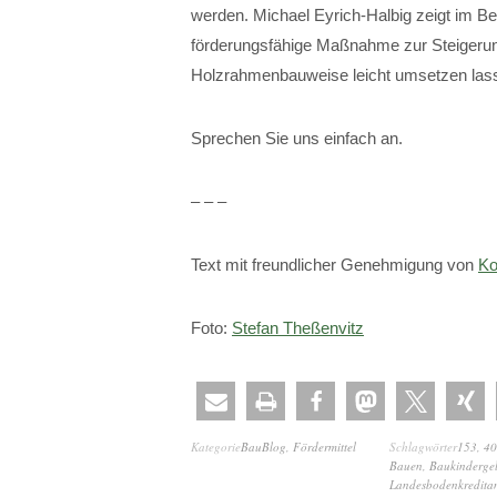
werden. Michael Eyrich-Halbig zeigt im Be
förderungsfähige Maßnahme zur Steigerung
Holzrahmenbauweise leicht umsetzen las
Sprechen Sie uns einfach an.
– – –
Text mit freundlicher Genehmigung von
Ko
Foto:
Stefan Theßenvitz
Kategorie
BauBlog
,
Fördermittel
Schlagwörter
153
,
40
Bauen
,
Baukinderge
Landesbodenkreditan