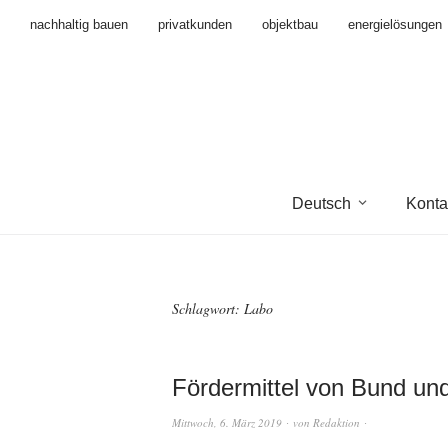
nachhaltig bauen
privatkunden
objektbau
energielösungen
Deutsch
Konta
Schlagwort:
Labo
Fördermittel von Bund un
Mittwoch, 6. März 2019
von
Redaktion