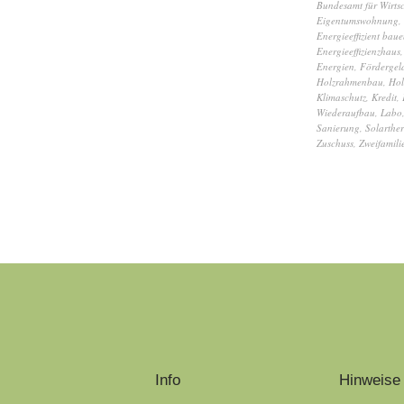
Bundesamt für Wirtsc
Eigentumswohnung
,
Energieeffizient bau
Energieeffizienzhaus
Energien
,
Fördergel
Holzrahmenbau
,
Hol
Klimaschutz
,
Kredit
,
Wiederaufbau
,
Labo
Sanierung
,
Solarthe
Zuschuss
,
Zweifamili
Info
Hinweise