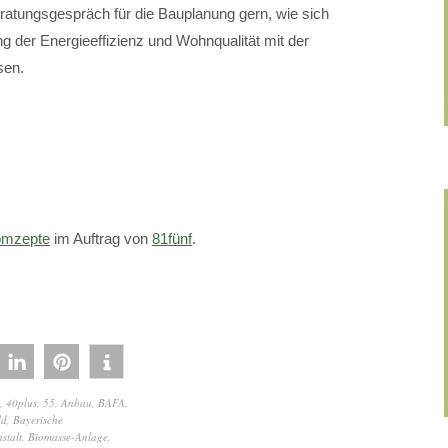
ratungsgespräch für die Bauplanung gern, wie sich
 der Energieeffizienz und Wohnqualität mit der
sen.
mzepte
im Auftrag von
81fünf
.
,
40plus
,
55
,
Anbau
,
BAFA
,
ld
,
Bayerische
stalt
,
Biomasse-Anlage
,