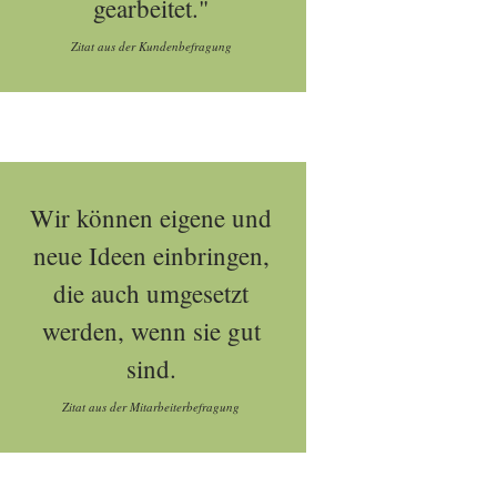
gearbeitet."
Zitat aus der Kundenbefragung
Wir können eigene und
neue Ideen einbringen,
die auch umgesetzt
werden, wenn sie gut
sind.
Zitat aus der Mitarbeiterbefragung