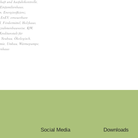
haft und Ausfuhrkontrolle
,
Einfamilienhaus
,
en
,
Energieeffizienz
,
,
EnEV
,
erneuerbare
d
,
Fördermittel
,
Holzhaus
,
zrahmenbauweise
,
KfW
,
Kreditanstalt für
,
Neubau
,
Ökologisch
,
rmie
,
Umbau
,
Wärmepumpe
,
enhaus
Social Media
Downloads