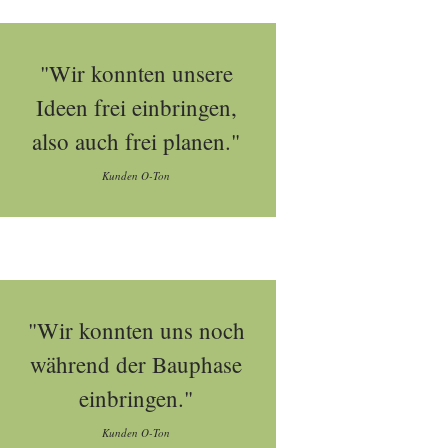
"Wir konnten unsere
Ideen frei einbringen,
also auch frei planen."
Kunden O-Ton
"Wir konnten uns noch
während der Bauphase
einbringen."
Kunden O-Ton