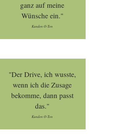
ganz auf meine
Wünsche ein."
Kunden O-Ton
"Der Drive, ich wusste,
wenn ich die Zusage
bekomme, dann passt
das."
Kunden O-Ton