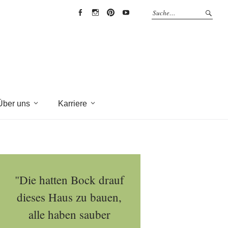
EYRICH-
EYRICH-
EYRICH-
EYRICH-
HALBIG
HALBIG
HALBIG
HALBIG
HOLZBAU
HOLZBAU
HOLZBAU
HOLZBAU
@
@
@
@
Facebook
Instagram
Pinterest
Youtube
Über uns
Karriere
"Die hatten Bock drauf
dieses Haus zu bauen,
alle haben sauber