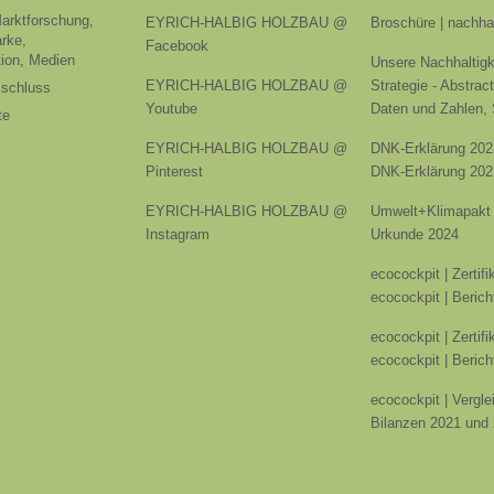
Marktforschung,
EYRICH-HALBIG HOLZBAU @
Broschüre | nachha
rke,
Facebook
ion, Medien
Unsere Nachhaltigk
EYRICH-HALBIG HOLZBAU @
Strategie - Abstrac
sschluss
Youtube
Daten und Zahlen,
te
EYRICH-HALBIG HOLZBAU @
DNK-Erklärung 202
Pinterest
DNK-Erklärung 202
EYRICH-HALBIG HOLZBAU @
Umwelt+Klimapakt 
Instagram
Urkunde 2024
ecocockpit | Zertif
ecocockpit | Berich
ecocockpit | Zertif
ecocockpit | Berich
ecocockpit | Vergle
Bilanzen 2021 und