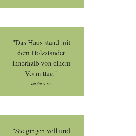
"Das Haus stand mit
dem Holzständer
innerhalb von einem
Vormittag."
Kunden O-Ton
"Sie gingen voll und