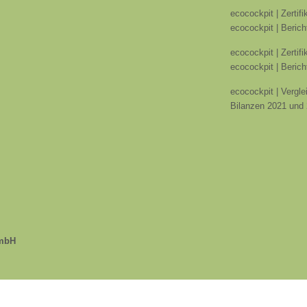
ecocockpit | Zertif
ecocockpit | Berich
ecocockpit | Zertif
ecocockpit | Berich
ecocockpit | Vergle
Bilanzen 2021 und
GmbH