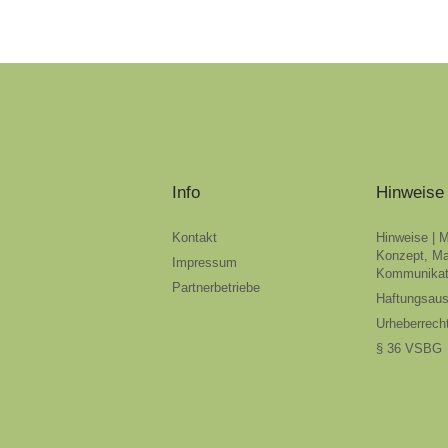
Info
Hinweise
Kontakt
Hinweise | 
Konzept, Ma
Impressum
Kommunikat
Partnerbetriebe
Haftungsau
Urheberrech
§ 36 VSBG