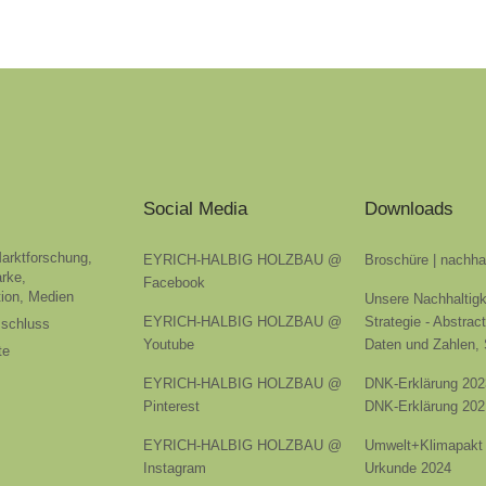
Social Media
Downloads
Marktforschung,
EYRICH-HALBIG HOLZBAU @
Broschüre | nachha
rke,
Facebook
ion, Medien
Unsere Nachhaltigk
EYRICH-HALBIG HOLZBAU @
Strategie - Abstrac
sschluss
Youtube
Daten und Zahlen,
te
EYRICH-HALBIG HOLZBAU @
DNK-Erklärung 202
Pinterest
DNK-Erklärung 202
EYRICH-HALBIG HOLZBAU @
Umwelt+Klimapakt 
Instagram
Urkunde 2024