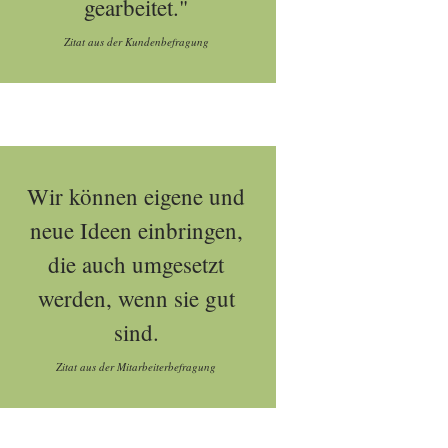
gearbeitet."
Zitat aus der Kundenbefragung
Wir können eigene und
neue Ideen einbringen,
die auch umgesetzt
werden, wenn sie gut
sind.
Zitat aus der Mitarbeiterbefragung