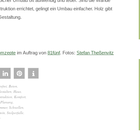
solcher Umbau oft aufwendig und teuer. Sind die Wände
uktion errichtet, gelingt ein Umbau einfacher. Holz gibt
Gestaltung.
mzepte
im Auftrag von
81fünf
. Fotos:
Stefan Theßenvitz
efrei
,
Beton
,
estalten
,
Haus
,
truktion
,
Komfort
,
,
Planung
,
immer
,
Schwellen
,
tein
,
Stolperfalle
,
g