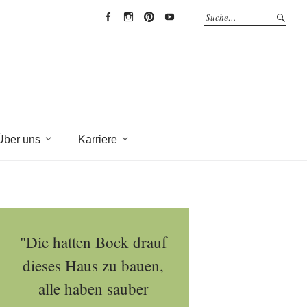
EYRICH-
EYRICH-
EYRICH-
EYRICH-
HALBIG
HALBIG
HALBIG
HALBIG
HOLZBAU
HOLZBAU
HOLZBAU
HOLZBAU
@
@
@
@
Facebook
Instagram
Pinterest
Youtube
Über uns
Karriere
"Die hatten Bock drauf
dieses Haus zu bauen,
alle haben sauber