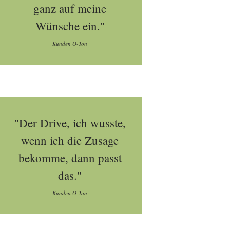
ganz auf meine
Wünsche ein."
Kunden O-Ton
"Der Drive, ich wusste,
wenn ich die Zusage
bekomme, dann passt
das."
Kunden O-Ton