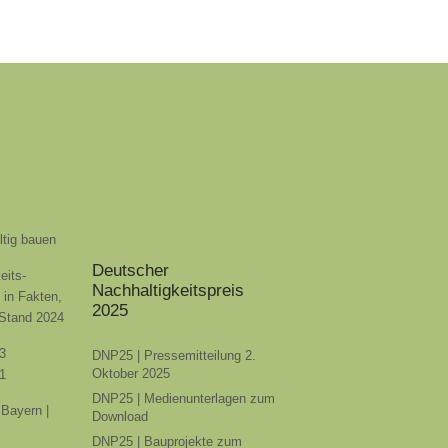
ltig bauen
Deutscher
eits-
Nachhaltigkeitspreis
t in Fakten,
2025
 Stand 2024
3
DNP25 | Pressemitteilung 2.
Oktober 2025
1
DNP25 | Medienunterlagen zum
Bayern |
Download
DNP25 | Bauprojekte zum