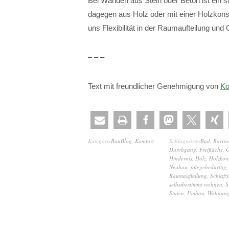
Bei Wänden aus Stein oder Beton ist ein 
dagegen aus Holz oder mit einer Holzkonstr
uns Flexibilität in der Raumaufteilung und 
– – –
Text mit freundlicher Genehmigung von
Ko
Kategorie
BauBlog
,
Komfort
Schlagwörter
Bad
,
Barrier
Durchgang
,
Freifläche
,
G
Hindernis
,
Holz
,
Holzkons
Neubau
,
pflegebedürftig
Raumaufteilung
,
Schlafz
selbstbestimmt wohnen
,
S
Stufen
,
Umbau
,
Wohnun