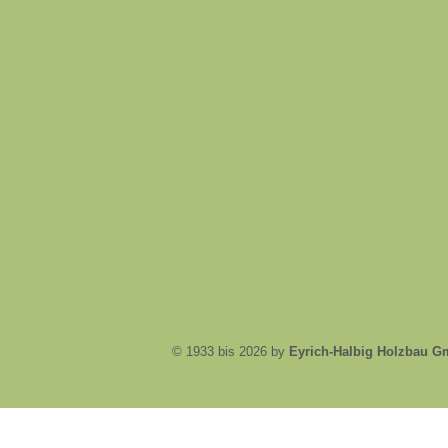
© 1933 bis 2026 by
Eyrich-Halbig Holzbau 