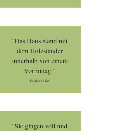
"Das Haus stand mit
dem Holzständer
innerhalb von einem
Vormittag."
Kunden O-Ton
"Sie gingen voll und