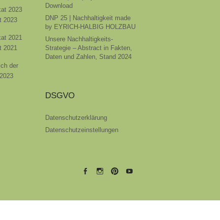
Download
ikat 2023
DNP 25 | Nachhaltigkeit made
t 2023
by EYRICH-HALBIG HOLZBAU
ikat 2021
Unsere Nachhaltigkeits-
t 2021
Strategie – Abstract in Fakten,
Daten und Zahlen, Stand 2024
ich der
 2023
DSGVO
Datenschutzerklärung
Datenschutzeinstellungen
EYRICH-
EYRICH-
EYRICH-
EYRICH-
HALBIG
HALBIG
HALBIG
HALBIG
HOLZBAU
HOLZBAU
HOLZBAU
HOLZBAU
@
@
@
@