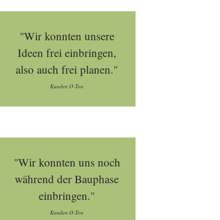
"Wir konnten unsere
Ideen frei einbringen,
also auch frei planen."
Kunden O-Ton
"Wir konnten uns noch
während der Bauphase
einbringen."
Kunden O-Ton