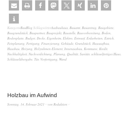
Kategorie
BauBlog
Schlagwörter
Ausbauhaus
,
Bauamt
,
Bauantrag
,
Baugebiete
,
Baugrundstück
,
Baupartner
,
Bauprojekt
,
Baustelle
,
Bauvorbereitung
,
Boden
,
Bodenplatte
,
Budget
,
Decke
,
Eigenheim
,
Elektro
,
Entwurf
,
Erdarbeiten
,
Estrich
,
Feinplanung
,
Fertigung
,
Finanzierung
,
Gebäude
,
Grundstück
,
Hausaufbau
,
Hausbau
,
Heizung
,
Holzrahmen-Element
,
Innenausbau
,
Kommune
,
Kredit
,
Nachhaltigkeit
,
Nachverdichtung
,
Planung
,
Qualität
,
Sanitär
,
schlüsselfertiges Haus
,
Schlüsselübergabe
,
Tür
,
Vorfertigung
,
Wand
Holzbau im Aufwind
Sonntag, 14. Februar 2021
von
Redaktion