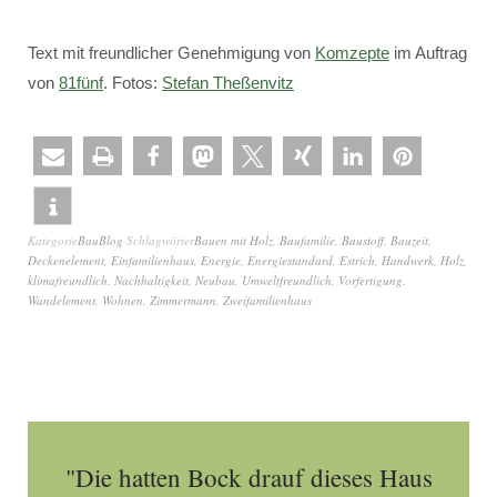
Text mit freundlicher Genehmigung von
Komzepte
im Auftrag
von
81fünf
. Fotos:
Stefan Theßenvitz
Kategorie
BauBlog
Schlagwörter
Bauen mit Holz
,
Baufamilie
,
Baustoff
,
Bauzeit
,
Deckenelement
,
Einfamilienhaus
,
Energie
,
Energiestandard
,
Estrich
,
Handwerk
,
Holz
,
klimafreundlich
,
Nachhaltigkeit
,
Neubau
,
Umweltfreundlich
,
Vorfertigung
,
Wandelement
,
Wohnen
,
Zimmermann
,
Zweifamilienhaus
"Die hatten Bock drauf dieses Haus