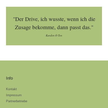
"Der Drive, ich wusste, wenn ich die
Zusage bekomme, dann passt das."
Kunden O-Ton
Info
Kontakt
Impressum
Partnerbetriebe