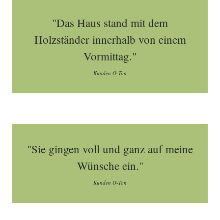
"Das Haus stand mit dem
Holzständer innerhalb von einem
Vormittag."
Kunden O-Ton
"Sie gingen voll und ganz auf meine
Wünsche ein."
Kunden O-Ton