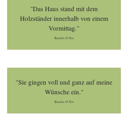
"Das Haus stand mit dem
Holzständer innerhalb von einem
Vormittag."
Kunden O-Ton
"Sie gingen voll und ganz auf meine
Wünsche ein."
Kunden O-Ton