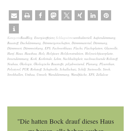
Kategorie
BauBlog
,
Energieeffizienz
Schlagwörter
antibakteriell
,
Außendämmung
,
Baustoff
,
Dachdämmung
,
Dämmeigenschaften
,
Dämmmaterial
,
Dämmung
,
Dämmwert
,
Dämmwirkung
,
EPS
,
Fachwerkhaus
,
Flachs
,
Flachsplatten
,
Glaswolle
,
Hanf
,
Haus
,
Hausbau
,
Holz
,
Holzfaser
,
Holzkonstruktion
,
Holzweichfaserplatte
,
Innendämmung
,
Kork
,
Korkrinde
,
Lehm
,
Nachhaltigkeit
,
nachwachsende Rohstoff
,
Neubau
,
Ökologie
,
Ökologische Baustoffe
,
pilzabweisend
,
Planung
,
Plyurethan
,
Polystyrol
,
PUR
,
Rohstoff
,
Schafwolle
,
Schallschutz
,
Schilf
,
Steinwolle
,
Stroh
,
Strohballen
,
Umbau
,
Umwelt
,
Wanddämmung
,
Wandfläche
,
XPS
,
Zellulose
"Die hatten Bock drauf dieses Haus