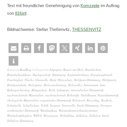
Text mit freundlicher Genehmigung von
Komzepte
im Auftrag
von
81fünf
.
Bildnachweise: Stefan Theßenvitz,
THESSENVITZ
Kategorie
BauBlog
Schlagwörter
Altpapier
,
Bauen mit Holz
,
Brandschutz
,
Brandschutzklasse
,
Dachgeschoß
,
Dämmung
,
Einfamilienhaus
,
Energieaufwand
,
Feuchtigkeit
,
Flachs
,
Glaswolle
,
Hanf
,
Hitzeschutz
,
Holzfaser-Dämmung
,
Holzfasern
,
Holzfaserplatte
,
Holzspäne
,
Holzverarbeitung
,
Holzwolle)
,
Innenraum
,
Jute
,
Kältespeicherung
,
Klimaschutz
,
Kork
,
Lehmputz
,
mineralischer Dämmstoff
,
nachwachsende Materialien
,
nachwachsende Rohstoffe
,
Nadelbaum
,
Naturdämmstoff
,
ökologische Materialien
,
organischer Dämmstoff
,
Polystyrol
,
Recycling
,
Restholz
,
Schafwolle
,
Schallschutz
,
Schilf
,
Seegras
,
Steinwolle
,
Stroh-Dämmung
,
Styropor
,
synthetischer Dämmstoff
,
Wandaufbau
,
Wärmedämmverbundsystemen
,
Wärmeleitfähigkeit
,
WDVS
,
Wiesengras
,
Wohnklima
,
Zellulose
,
Zellulose Stroh
,
Zellulose-Dämmung