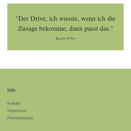
"Der Drive, ich wusste, wenn ich die
Zusage bekomme, dann passt das."
Kunden O-Ton
Info
Kontakt
Impressum
Partnerbetriebe