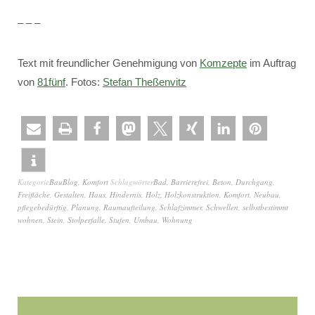
– – –
Text mit freundlicher Genehmigung von
Komzepte
im Auftrag
von
81fünf
. Fotos:
Stefan Theßenvitz
Kategorie
BauBlog
,
Komfort
Schlagwörter
Bad
,
Barrierefrei
,
Beton
,
Durchgang
,
Freifläche
,
Gestalten
,
Haus
,
Hindernis
,
Holz
,
Holzkonstruktion
,
Komfort
,
Neubau
,
pflegebedürftig
,
Planung
,
Raumaufteilung
,
Schlafzimmer
,
Schwellen
,
selbstbestimmt
wohnen
,
Stein
,
Stolperfalle
,
Stufen
,
Umbau
,
Wohnung