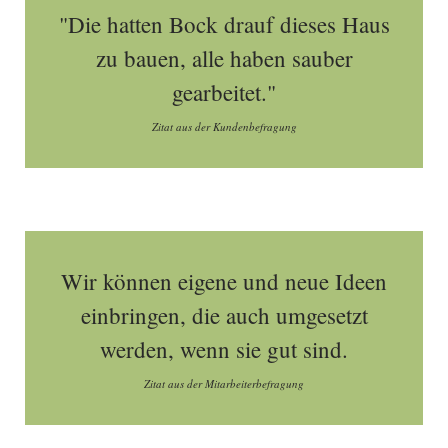
"Die hatten Bock drauf dieses Haus
zu bauen, alle haben sauber
gearbeitet."
Zitat aus der Kundenbefragung
Wir können eigene und neue Ideen
einbringen, die auch umgesetzt
werden, wenn sie gut sind.
Zitat aus der Mitarbeiterbefragung