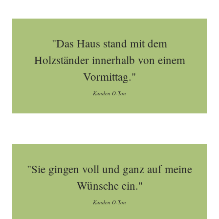
"Das Haus stand mit dem
Holzständer innerhalb von einem
Vormittag."
Kunden O-Ton
"Sie gingen voll und ganz auf meine
Wünsche ein."
Kunden O-Ton