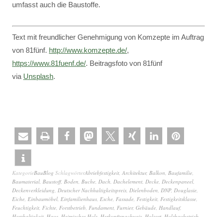
umfasst auch die Baustoffe.
Text mit freundlicher Genehmigung von Komzepte im Auftrag
von 81fünf.
http://www.komzepte.de/
,
https://www.81fuenf.de/
. Beitragsfoto von 81fünf
via
Unsplash
.
Kategorie
BauBlog
Schlagwörter
Abriebfestigkeit
,
Architektur
,
Balkon
,
Baufamilie
,
Baumaterial
,
Baustoff
,
Boden
,
Buche
,
Dach
,
Dachelement
,
Decke
,
Deckenpaneel
,
Deckenverkleidung
,
Deutscher Nachhaltigkeitspreis
,
Dielenboden
,
DNP
,
Douglasie
,
Eiche
,
Einbaumöbel
,
Einfamilienhaus
,
Esche
,
Fassade
,
Festigkeit
,
Festigkeitsklasse
,
Feuchtigkeit
,
Fichte
,
Forstbetrieb
,
Fundament
,
Furnier
,
Gebäude
,
Handlauf
,
Harzhaltigkeit
,
Haus
,
Heimisches Holz
,
Herkunftsnachweis
,
Holzart
,
Holzbaubetrieb
,