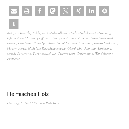
Kategorie
BauBlog
Schlagwörter
Abbundhalle
,
Dach
,
Dachelement
,
Dämmung
,
Effizienzhaus 55
,
Energieeffizienz
,
Energieverbrauch
,
Fassade
,
Fassadenelement
,
Fenster
,
Handwerk
,
Hauseigentümer
,
Immobilienwert
,
Investition
,
Investitionskosten
,
Modernisieren
,
Modulare Fassadenelemente
,
Oberthulba
,
Planung
,
Sanierung
,
serielle Sanierung
,
Tilgungszuschuss
,
Unterfranken
,
Vorfertigung
,
Wandelement
,
Zimmerer
Heimisches Holz
Dienstag, 8. Juli 2025
von
Redaktion