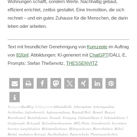
Wohnungen schafft, sondern Werte. Nachhaltig gebaut,
effizient errichtet, zeitlos gestaltet. Eine Investition, die sich
rechnet – und ein gutes Zuhause für die Menschen, die darin
leben oder arbeiten.
Text mit freundlicher Genehmigung von
Komzepte
im Auftrag
von
81fünf
. Abbildungen: KI-generiert mit
ChatGPT
/DALL·E,
Prompts: Stefan Theßenvitz,
THESSENVITZ
Kategorie
BauBlog
Schlagwörter
Abbundhalle
,
Arbeitsplatte
,
Arbeitsqualität
,
Architektur
,
Außenbereich
,
Außengestaltung
,
Baustoff Holz
,
Bauteil
,
Bauzeit
,
Betonbauteil
,
Betriebskosten
,
Fassade
,
Fertigung
,
Gebäudeklasse 4
,
Gebäudeklasse 5
,
Großprojekt
,
Holzoptik
,
Holzrahmenbauweise
,
HPL-Platte
,
Innenbereich
,
Investition
,
Investor
,
Langlebigkeit
,
Mehrfamilienhaus
,
Mehrgeschosser
,
Mietverhältnis
,
Möbel
,
Modul
,
modulares Konzept
,
Nachhaltigkeit
,
Papierschicht
,
Planungssicherheit
,