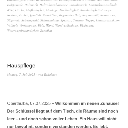
Holzfassade
,
Holzmarkt
,
Holzrahmenbauweise
,
Innenbereich
,
Konstruktionsvollholz
,
KVH
,
Lärche
,
Maßhaltigkeit
,
Montage
,
Nachhaltigkeit
,
Nachhaltigkeitsstrategie
,
Neubau
,
Parkett
,
Qualität
,
Raumklima
,
Regionales Holz
,
Regionalität
,
Ressourcen
,
Sägewerk
,
Schwarzwald
,
Sichtschalung
,
Spessart
,
Terrasse
,
Treppe
,
Unterkonstruktion
,
Vollholz
,
Vorfertigung
,
Wald
,
Wand
,
Wandverkleidung
,
Weißtanne
,
Witterungsbeständigkeit
,
Zertifikat
Hauspflege
Montag, 7. Juli 2025
von
Redaktion
Oberthulba, 07.07.2025 –
Willkommen im neuen Zuhause!
Der Schlüssel liegt auf dem Tisch, die Räume sind noch
leer – und doch schon voller Leben. Ein Haus will nicht
nur bewohnt, sondern verstanden werden. Es lebt,