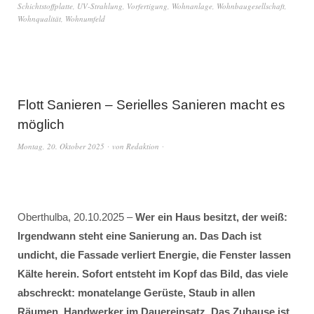
Schichtstoffplatte
,
UV-Strahlung
,
Vorfertigung
,
Wohnanlage
,
Wohnbaugesellschaft
,
Wohnqualität
,
Wohnumfeld
Flott Sanieren – Serielles Sanieren macht es
möglich
Montag, 20. Oktober 2025
von
Redaktion
Oberthulba, 20.10.2025 –
Wer ein Haus besitzt, der weiß:
Irgendwann steht eine Sanierung an. Das Dach ist
undicht, die Fassade verliert Energie, die Fenster lassen
Kälte herein. Sofort entsteht im Kopf das Bild, das viele
abschreckt: monatelange Gerüste, Staub in allen
Räumen, Handwerker im Dauereinsatz. Das Zuhause ist