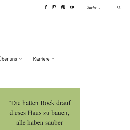
EYRICH-
EYRICH-
EYRICH-
EYRICH-
HALBIG
HALBIG
HALBIG
HALBIG
HOLZBAU
HOLZBAU
HOLZBAU
HOLZBAU
@
@
@
@
Facebook
Instagram
Pinterest
Youtube
Über uns
Karriere
"Die hatten Bock drauf
dieses Haus zu bauen,
alle haben sauber