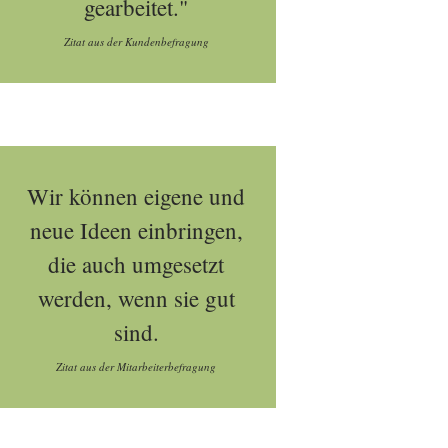
gearbeitet."
Zitat aus der Kundenbefragung
Wir können eigene und
neue Ideen einbringen,
die auch umgesetzt
werden, wenn sie gut
sind.
Zitat aus der Mitarbeiterbefragung