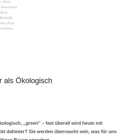
g
,
Gerd
,
Innovation
,
klung
,
Baustoffe
,
Franz Josef
orschung
,
hr als Ökologisch
kologisch, „green“ – fast überall wird heute mit
kt dahinter? Sie werden überrascht sein, was für uns
ltigen Bauen sprechen.