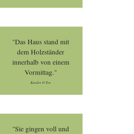
"Das Haus stand mit
dem Holzständer
innerhalb von einem
Vormittag."
Kunden O-Ton
"Sie gingen voll und