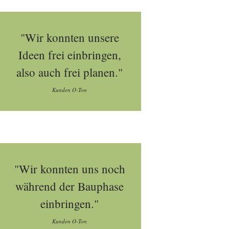
"Wir konnten unsere
Ideen frei einbringen,
also auch frei planen."
Kunden O-Ton
"Wir konnten uns noch
während der Bauphase
einbringen."
Kunden O-Ton