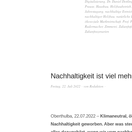
Digitalisierung
,
Dr. Daniel Dettlin
Prause
,
Hausbau
,
Holzbaubetrieb
Jahrestagung
,
nachhaltige Entwic
nachhaltiger Holzbau
,
natürliche 
ökosoziale Marktwirtschaft
,
Prof. 
Radermacher
,
Zimmerei
,
Zukunftsf
Zukunftsszenarien
Nachhaltigkeit ist viel me
Freitag, 22. Juli 2022
von
Redaktion
Oberthulba, 22.07.2022 –
Klimaneutral, ö
Nachhaltigkeit geworben. Aber was stec
alles dazugehört, wenn wir vom nachha