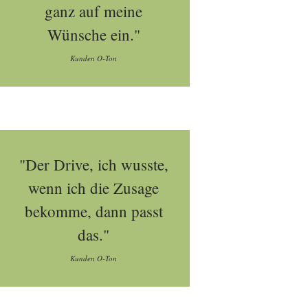
ganz auf meine
Wünsche ein."
Kunden O-Ton
"Der Drive, ich wusste,
wenn ich die Zusage
bekomme, dann passt
das."
Kunden O-Ton