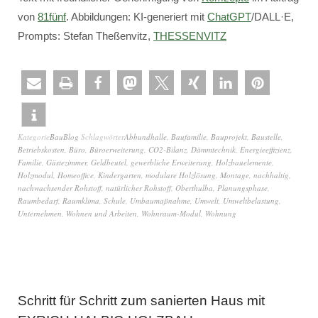
von
81fünf
. Abbildungen: KI-generiert mit
ChatGPT
/DALL·E,
Prompts: Stefan Theßenvitz,
THESSENVITZ
Kategorie
BauBlog
Schlagwörter
Abbundhalle
,
Baufamilie
,
Bauprojekt
,
Baustelle
,
Betriebskosten
,
Büro
,
Büroerweiterung
,
CO2-Bilanz
,
Dämmtechnik
,
Energieeffizienz
,
Familie
,
Gästezimmer
,
Geldbeutel
,
gewerbliche Erweiterung
,
Holzbauelemente
,
Holzmodul
,
Homeoffice
,
Kindergarten
,
modulare Holzlösung
,
Montage
,
nachhaltig
,
nachwachsender Rohstoff
,
natürlicher Rohstoff
,
Oberthulba
,
Planungsphase
,
Raumbedarf
,
Raumklima
,
Schule
,
Umbaumaßnahme
,
Umwelt
,
Umweltbelastung
,
Unternehmen
,
Wohnen und Arbeiten
,
Wohnraum-Modul
,
Wohnung
Schritt für Schritt zum sanierten Haus mit