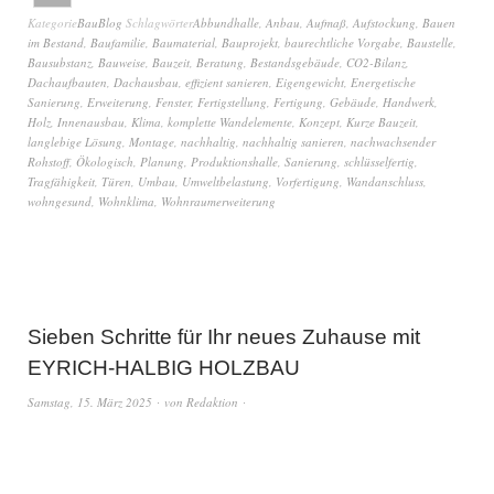
Kategorie
BauBlog
Schlagwörter
Abbundhalle
,
Anbau
,
Aufmaß
,
Aufstockung
,
Bauen
im Bestand
,
Baufamilie
,
Baumaterial
,
Bauprojekt
,
baurechtliche Vorgabe
,
Baustelle
,
Bausubstanz
,
Bauweise
,
Bauzeit
,
Beratung
,
Bestandsgebäude
,
CO2-Bilanz
,
Dachaufbauten
,
Dachausbau
,
effizient sanieren
,
Eigengewicht
,
Energetische
Sanierung
,
Erweiterung
,
Fenster
,
Fertigstellung
,
Fertigung
,
Gebäude
,
Handwerk
,
Holz
,
Innenausbau
,
Klima
,
komplette Wandelemente
,
Konzept
,
Kurze Bauzeit
,
langlebige Lösung
,
Montage
,
nachhaltig
,
nachhaltig sanieren
,
nachwachsender
Rohstoff
,
Ökologisch
,
Planung
,
Produktionshalle
,
Sanierung
,
schlüsselfertig
,
Tragfähigkeit
,
Türen
,
Umbau
,
Umweltbelastung
,
Vorfertigung
,
Wandanschluss
,
wohngesund
,
Wohnklima
,
Wohnraumerweiterung
Sieben Schritte für Ihr neues Zuhause mit
EYRICH-HALBIG HOLZBAU
Samstag, 15. März 2025
von
Redaktion