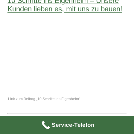
10 Schritte ins Eigenheim – Unsere
Kunden lieben es, mit uns zu bauen!
Link zum Beitrag „10 Schritte ins Eigenheim“
Text mit freundlicher Genehmigung von
Komzepte
im Auftrag
Service-Telefon
von
81fünf
. Abbildungen: KI-generiert mit
ChatGPT
/DALL·E,