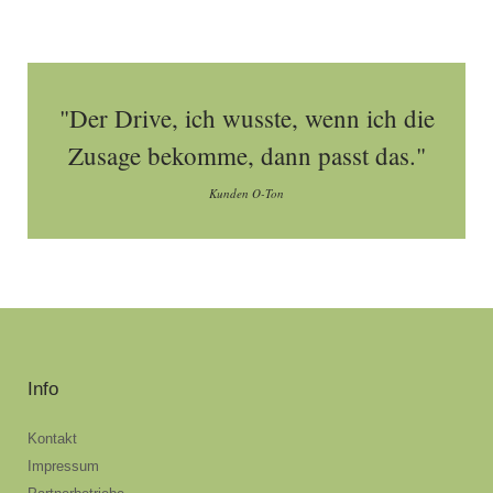
"Der Drive, ich wusste, wenn ich die
Zusage bekomme, dann passt das."
Kunden O-Ton
Info
Kontakt
Impressum