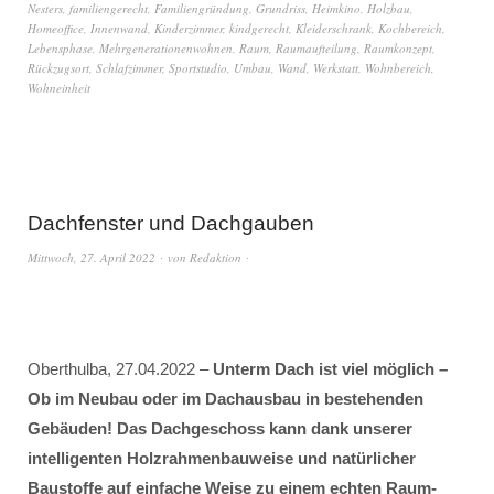
Nesters
,
familiengerecht
,
Familiengründung
,
Grundriss
,
Heimkino
,
Holzbau
,
Homeoffice
,
Innenwand
,
Kinderzimmer
,
kindgerecht
,
Kleiderschrank
,
Kochbereich
,
Lebensphase
,
Mehrgenerationenwohnen
,
Raum
,
Raumaufteilung
,
Raumkonzept
,
Rückzugsort
,
Schlafzimmer
,
Sportstudio
,
Umbau
,
Wand
,
Werkstatt
,
Wohnbereich
,
Wohneinheit
Dachfenster und Dachgauben
Mittwoch, 27. April 2022
von
Redaktion
Oberthulba, 27.04.2022 –
Unterm Dach ist viel möglich –
Ob im Neubau oder im Dachausbau in bestehenden
Gebäuden! Das Dachgeschoss kann dank unserer
intelligenten Holzrahmenbauweise und natürlicher
Baustoffe auf einfache Weise zu einem echten Raum-