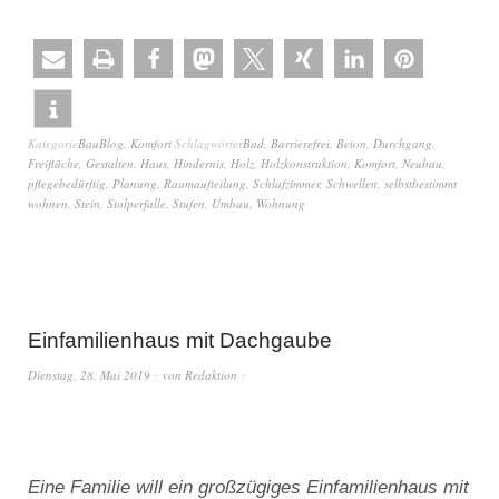
Kategorie
BauBlog
,
Komfort
Schlagwörter
Bad
,
Barrierefrei
,
Beton
,
Durchgang
,
Freifläche
,
Gestalten
,
Haus
,
Hindernis
,
Holz
,
Holzkonstruktion
,
Komfort
,
Neubau
,
pflegebedürftig
,
Planung
,
Raumaufteilung
,
Schlafzimmer
,
Schwellen
,
selbstbestimmt
wohnen
,
Stein
,
Stolperfalle
,
Stufen
,
Umbau
,
Wohnung
Einfamilienhaus mit Dachgaube
Dienstag, 28. Mai 2019
von
Redaktion
Eine Familie will ein großzügiges Einfamilienhaus mit