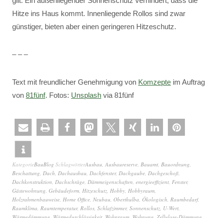
gilt: Ein außenliegender Sonnenschutz verhindert, dass die
Hitze ins Haus kommt. Innenliegende Rollos sind zwar
günstiger, bieten aber einen geringeren Hitzeschutz.
– – –
Text mit freundlicher Genehmigung von
Komzepte
im Auftrag
von
81fünf
. Fotos:
Unsplash
via 81fünf
Kategorie
BauBlog
Schlagwörter
Ausbau
,
Ausbaureserve
,
Bauamt
,
Bauordnung
,
Beschattung
,
Dach
,
Dachausbau
,
Dachfenster
,
Dachgaube
,
Dachgeschoß
,
Dachkonstruktion
,
Dachschräge
,
Dämmeigenschaften
,
energieeffizient
,
Fenster
,
Gästewohnung
,
Gebäudeform
,
Hitzeschutz
,
Hobby
,
Hobbyraum
,
Holzrahmenbauweise
,
Home Office
,
Neubau
,
Oberthulba
,
Ökologisch
,
Raumbedarf
,
Raumklima
,
Raumtemperatur
,
Rollos
,
Schlafzimmer
,
Sonnenschutz
,
U-Wert
,
Wärmedämmung
,
Wärmedurchlässigkeit
,
Wohnraum
,
Wohnung
,
Zellulose-Dämmung