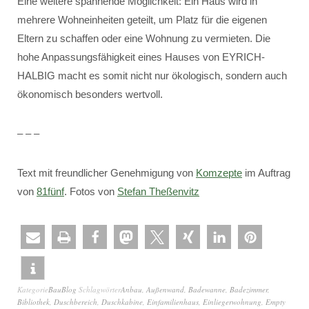
Eine weitere spannende Möglichkeit: Ein Haus wird in
mehrere Wohneinheiten geteilt, um Platz für die eigenen
Eltern zu schaffen oder eine Wohnung zu vermieten. Die
hohe Anpassungsfähigkeit eines Hauses von EYRICH-
HALBIG macht es somit nicht nur ökologisch, sondern auch
ökonomisch besonders wertvoll.
– – –
Text mit freundlicher Genehmigung von
Komzepte
im Auftrag
von
81fünf
. Fotos von
Stefan Theßenvitz
Kategorie
BauBlog
Schlagwörter
Anbau
,
Außenwand
,
Badewanne
,
Badezimmer
,
Bibliothek
,
Duschbereich
,
Duschkabine
,
Einfamilienhaus
,
Einliegerwohnung
,
Empty