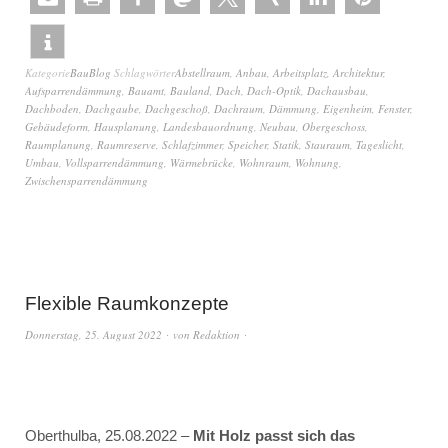
Kategorie
BauBlog
Schlagwörter
Abstellraum
,
Anbau
,
Arbeitsplatz
,
Architektur
,
Aufsparrendämmung
,
Bauamt
,
Bauland
,
Dach
,
Dach-Optik
,
Dachausbau
,
Dachboden
,
Dachgaube
,
Dachgeschoß
,
Dachraum
,
Dämmung
,
Eigenheim
,
Fenster
,
Gebäudeform
,
Hausplanung
,
Landesbauordnung
,
Neubau
,
Obergeschoss
,
Raumplanung
,
Raumreserve
,
Schlafzimmer
,
Speicher
,
Statik
,
Stauraum
,
Tageslicht
,
Umbau
,
Vollsparrendämmung
,
Wärmebrücke
,
Wohnraum
,
Wohnung
,
Zwischensparrendämmung
Flexible Raumkonzepte
Donnerstag, 25. August 2022
von
Redaktion
Oberthulba, 25.08.2022 –
Mit Holz passt sich das