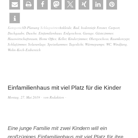
Kategorie
3D-Planung
Schlagwörter
Ankleide
,
Bad
,
bodentiefe Fenster
,
Carport
,
Dachgaube
,
Dusche
,
Einfamilienhaus
,
Erdgeschoss
,
Garage
,
Gästezimmer
,
Hauswirtschaftsraum
,
Home Office
,
Keller
,
Kinderzimmer
,
Obergeschoss
,
Raumkonzept
,
Schlafzimmer
,
Solaranlage
,
Speisekammer
,
Tageslicht
,
Wärmepumpe
,
WC
,
Windfang
,
Wohn-Koch-Essbereich
Einfamilienhaus mit viel Platz für die Kinder
Montag, 27. Mai 2019
von
Redaktion
Eine junge Familie mit zwei Kindern will ein
großzügiges Einfamilienhaus mit viel Platz für ihre