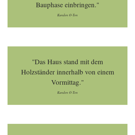
Bauphase einbringen."
Kunden O-Ton
"Das Haus stand mit dem
Holzständer innerhalb von einem
Vormittag."
Kunden O-Ton