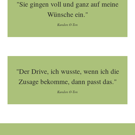
"Sie gingen voll und ganz auf meine
Wünsche ein."
Kunden O-Ton
"Der Drive, ich wusste, wenn ich die
Zusage bekomme, dann passt das."
Kunden O-Ton