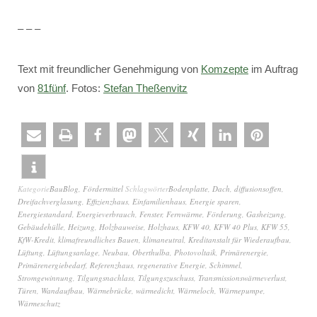
– – –
Text mit freundlicher Genehmigung von
Komzepte
im Auftrag
von
81fünf
. Fotos:
Stefan Theßenvitz
Kategorie
BauBlog
,
Fördermittel
Schlagwörter
Bodenplatte
,
Dach
,
diffusionsoffen
,
Dreifachverglasung
,
Effizienzhaus
,
Einfamilienhaus
,
Energie sparen
,
Energiestandard
,
Energieverbrauch
,
Fenster
,
Fernwärme
,
Förderung
,
Gasheizung
,
Gebäudehülle
,
Heizung
,
Holzbauweise
,
Holzhaus
,
KFW 40
,
KFW 40 Plus
,
KFW 55
,
KfW-Kredit
,
klimafreundliches Bauen
,
klimaneutral
,
Kreditanstalt für Wiederaufbau
,
Lüftung
,
Lüftungsanlage
,
Neubau
,
Oberthulba
,
Photovoltaik
,
Primärenergie
,
Primärenergiebedarf
,
Referenzhaus
,
regenerative Energie
,
Schimmel
,
Stromgewinnung
,
Tilgungsnachlass
,
Tilgungszuschuss
,
Transmissionswärmeverlust
,
Türen
,
Wandaufbau
,
Wärmebrücke
,
wärmedicht
,
Wärmeloch
,
Wärmepumpe
,
Wärmeschutz