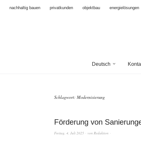
nachhaltig bauen
privatkunden
objektbau
energielösungen
Deutsch
Konta
Schlagwort:
Modernisierung
Förderung von Sanierung
Freitag, 4. Juli 2025
von
Redaktion