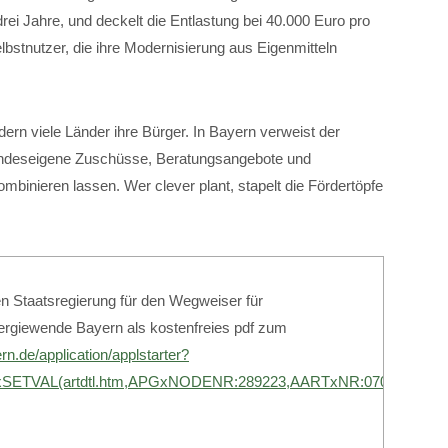
rei Jahre, und deckelt die Entlastung bei 40.000 Euro pro
lbstnutzer, die ihre Modernisierung aus Eigenmitteln
rn viele Länder ihre Bürger. In Bayern verweist der
andeseigene Zuschüsse, Beratungsangebote und
inieren lassen. Wer clever plant, stapelt die Fördertöpfe
n Staatsregierung für den Wegweiser für
ergiewende Bayern als kostenfreies pdf zum
rn.de/application/applstarter?
ETVAL(artdtl.htm,APGxNODENR:289223,AARTxNR:07000207,A