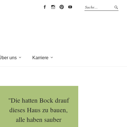
EYRICH-
EYRICH-
EYRICH-
EYRICH-
HALBIG
HALBIG
HALBIG
HALBIG
HOLZBAU
HOLZBAU
HOLZBAU
HOLZBAU
@
@
@
@
Facebook
Instagram
Pinterest
Youtube
Über uns
Karriere
"Die hatten Bock drauf
dieses Haus zu bauen,
alle haben sauber