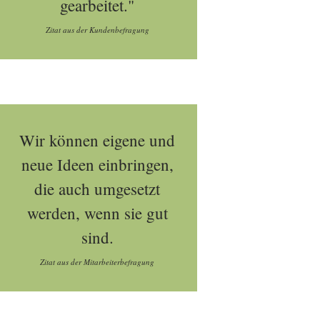
gearbeitet."
Zitat aus der Kundenbefragung
Wir können eigene und
neue Ideen einbringen,
die auch umgesetzt
werden, wenn sie gut
sind.
Zitat aus der Mitarbeiterbefragung