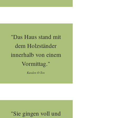
"Das Haus stand mit
dem Holzständer
innerhalb von einem
Vormittag."
Kunden O-Ton
"Sie gingen voll und
erprogramm_im_ueberblick_node.html