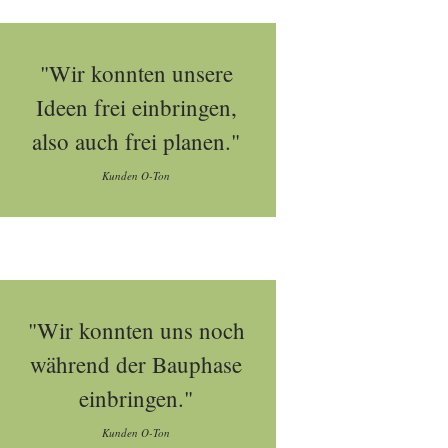
"Wir konnten unsere
Ideen frei einbringen,
also auch frei planen."
Kunden O-Ton
"Wir konnten uns noch
während der Bauphase
einbringen."
Kunden O-Ton