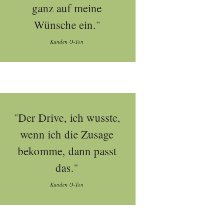
ganz auf meine
Wünsche ein."
Kunden O-Ton
"Der Drive, ich wusste,
wenn ich die Zusage
bekomme, dann passt
das."
Kunden O-Ton