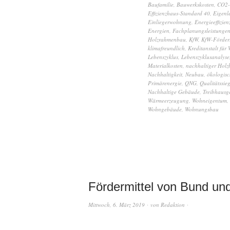
Baufamilie
,
Bauwerkskosten
,
CO2-
Effizienzhaus-Standard 40
,
Eigenl
Einliegerwohnung
,
Energieeffizien
Energien
,
Fachplanungsleistunge
Holzrahmenbau
,
KfW
,
KfW-Förde
klimafreundlich
,
Kreditanstalt für
Lebenszyklus
,
Lebenszyklusanalyse
Materialkosten
,
nachhaltiger Holz
Nachhaltigkeit
,
Neubau
,
ökologis
Primärenergie
,
QNG
,
Qualitätssieg
Nachhaltige Gebäude
,
Treibhausg
Wärmeerzeugung
,
Wohneigentum
,
Wohngebäude
,
Wohnungsbau
Fördermittel von Bund un
Mittwoch, 6. März 2019
von
Redaktion