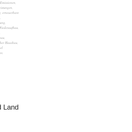
Emissionen
,
eistungen
,
z
,
erneuerbare
n
,
rung
,
 Wiederaufbau
,
,
bau
,
cher Hausbau
,
el
as
,
d Land