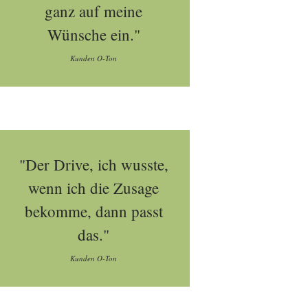
ganz auf meine
Wünsche ein."
Kunden O-Ton
"Der Drive, ich wusste,
wenn ich die Zusage
bekomme, dann passt
das."
Kunden O-Ton