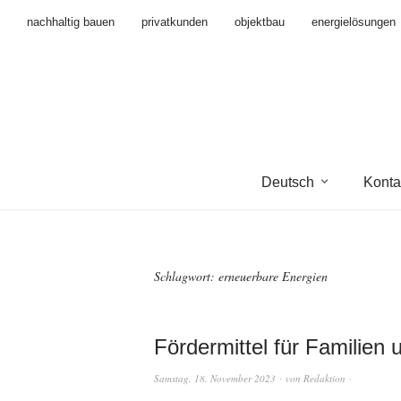
nachhaltig bauen
privatkunden
objektbau
energielösungen
Deutsch
Konta
Schlagwort:
erneuerbare Energien
Fördermittel für Familien
Samstag, 18. November 2023
von
Redaktion