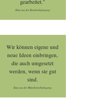
gearbeitet."
Zitat aus der Kundenbefragung
Wir können eigene und
neue Ideen einbringen,
die auch umgesetzt
werden, wenn sie gut
sind.
Zitat aus der Mitarbeiterbefragung