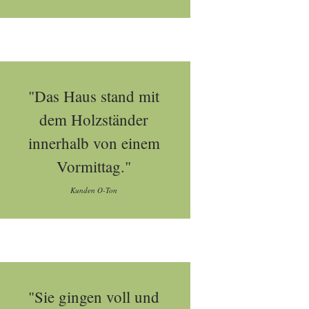
"Das Haus stand mit
dem Holzständer
innerhalb von einem
Vormittag."
Kunden O-Ton
"Sie gingen voll und