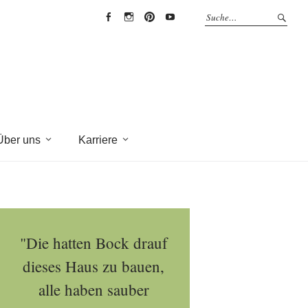
EYRICH-
EYRICH-
EYRICH-
EYRICH-
HALBIG
HALBIG
HALBIG
HALBIG
HOLZBAU
HOLZBAU
HOLZBAU
HOLZBAU
@
@
@
@
Facebook
Instagram
Pinterest
Youtube
Über uns
Karriere
"Die hatten Bock drauf
dieses Haus zu bauen,
alle haben sauber