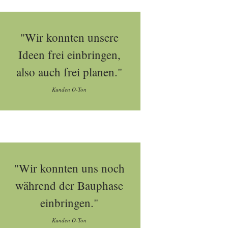
"Wir konnten unsere
Ideen frei einbringen,
also auch frei planen."
Kunden O-Ton
"Wir konnten uns noch
während der Bauphase
einbringen."
Kunden O-Ton