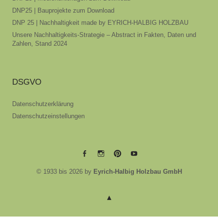
DNP25 | Bauprojekte zum Download
DNP 25 | Nachhaltigkeit made by EYRICH-HALBIG HOLZBAU
Unsere Nachhaltigkeits-Strategie – Abstract in Fakten, Daten und
Zahlen, Stand 2024
DSGVO
Datenschutzerklärung
Datenschutzeinstellungen
EYRICH-
EYRICH-
EYRICH-
EYRICH-
© 1933 bis 2026 by
Eyrich-Halbig Holzbau GmbH
HALBIG
HALBIG
HALBIG
HALBIG
HOLZBAU
HOLZBAU
HOLZBAU
HOLZBAU
@
@
@
@
Facebook
Instagram
Pinterest
Youtube