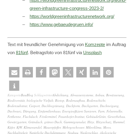
https://worldgreeninfrastructurenetwork.org/world-
green-infrastructure-congress-2023-2/
https://worldgreeninfrastructurenetwork.org/
https://www.gebaeudegruen.info/
Text mit freundlicher Genehmigung von
Komzepte
im Auftrag
von
81fünf
. Beitragsfoto von 81fünf via
Unsplash
Kategorie
BauBlog
Schlagwörter
Abdichtung
,
Abwassersysteme
,
Anbau
,
Bewässerung
,
Biodiversität
,
biologische Vielfalt
,
Biotop
,
Bodenaufbau
,
Bodenschicht
,
Bodensubstrat
,
Carport
,
Dachbegrünung
,
Dachform
,
Dachgarten
,
Dachneigung
,
Dachwurz
,
Düngung
,
Einfamilienhaus
,
Energieeffizient Sanieren
,
Farn
,
Felsennelke
,
Fetthenne
,
Flachdach
,
Fördermittel
,
Fraunhofer-Institut
,
GebäudeGrün
,
Gewerbebau
,
Gewürzgarten
,
Gründach
,
grünes Dach
,
Gummigranulat
,
Hitze
,
Hitzeschutz
,
Hummel
,
Käfer
,
KfW
,
Klimawandel
,
Mauerpfeffer
,
Mehrgeschosser
,
Mikroklima
,
Moos
,
Nachhaltigkeit
,
Natürliche Dachdämmung
,
Neubau
,
Niederschlag
,
ökologische