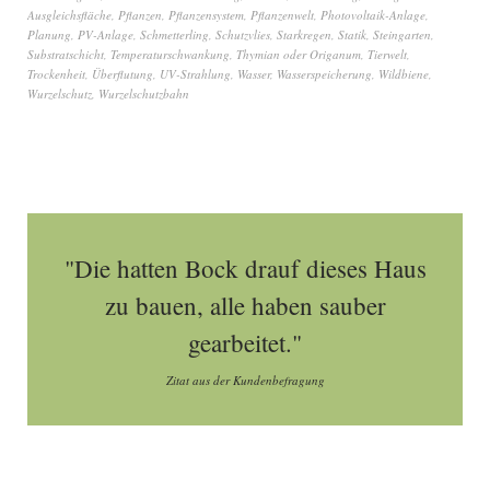
Ausgleichsfläche
,
Pflanzen
,
Pflanzensystem
,
Pflanzenwelt
,
Photovoltaik-Anlage
,
Planung
,
PV-Anlage
,
Schmetterling
,
Schutzvlies
,
Starkregen
,
Statik
,
Steingarten
,
Substratschicht
,
Temperaturschwankung
,
Thymian oder Origanum
,
Tierwelt
,
Trockenheit
,
Überflutung
,
UV-Strahlung
,
Wasser
,
Wasserspeicherung
,
Wildbiene
,
Wurzelschutz
,
Wurzelschutzbahn
"Die hatten Bock drauf dieses Haus
zu bauen, alle haben sauber
gearbeitet."
Zitat aus der Kundenbefragung