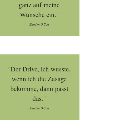
ganz auf meine
Wünsche ein."
Kunden O-Ton
"Der Drive, ich wusste,
wenn ich die Zusage
bekomme, dann passt
das."
Kunden O-Ton