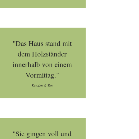
"Das Haus stand mit
dem Holzständer
innerhalb von einem
Vormittag."
Kunden O-Ton
"Sie gingen voll und