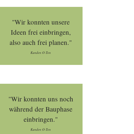
"Wir konnten unsere
Ideen frei einbringen,
also auch frei planen."
Kunden O-Ton
"Wir konnten uns noch
während der Bauphase
einbringen."
Kunden O-Ton