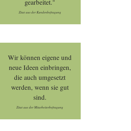
gearbeitet."
Zitat aus der Kundenbefragung
Wir können eigene und
neue Ideen einbringen,
die auch umgesetzt
werden, wenn sie gut
sind.
Zitat aus der Mitarbeiterbefragung