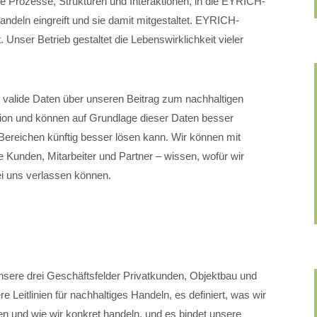
lle Prozesse, Strukturen und Interaktionen, in die EYRICH-
eln eingreift und sie damit mitgestaltet. EYRICH-
 Unser Betrieb gestaltet die Lebenswirklichkeit vieler
valide Daten über unseren Beitrag zum nachhaltigen
ation und können auf Grundlage dieser Daten besser
ereichen künftig besser lösen kann. Wir können mit
 Kunden, Mitarbeiter und Partner – wissen, wofür wir
ei uns verlassen können.
nsere drei Geschäftsfelder Privatkunden, Objektbau und
 Leitlinien für nachhaltiges Handeln, es definiert, was wir
n und wie wir konkret handeln, und es bindet unsere