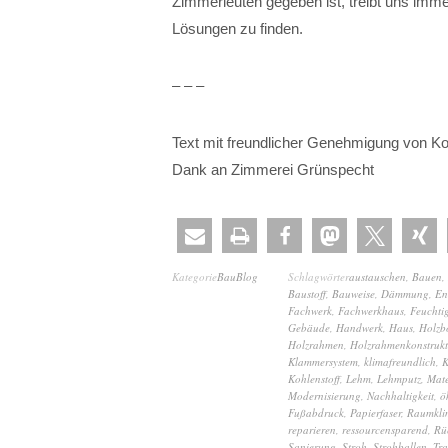
Zimmerleuten gegeben ist, treibt uns imme
Lösungen zu finden.
– – –
Text mit freundlicher Genehmigung von K
Dank an Zimmerei Grünspecht
Kategorie
BauBlog
Schlagwörter
austauschen
,
Bauen
,
Baustoff
,
Bauweise
,
Dämmung
,
En
Fachwerk
,
Fachwerkhaus
,
Feuchtig
Gebäude
,
Handwerk
,
Haus
,
Holzb
Holzrahmen
,
Holzrahmenkonstrukt
Klammersystem
,
klimafreundlich
,
K
Kohlenstoff
,
Lehm
,
Lehmputz
,
Mate
Modernisierung
,
Nachhaltigkeit
,
ö
Fußabdruck
,
Papierfaser
,
Raumkli
reparieren
,
ressourcensparend
,
Rü
Sanierung
,
Stroh
,
Strohballen
,
Tra