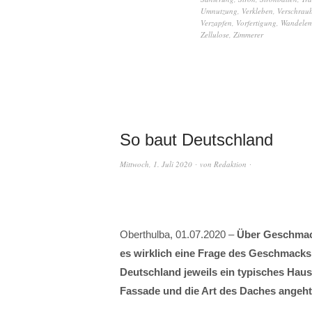
Umnutzung
,
Verkleben
,
Verschrau
Verzapfen
,
Vorfertigung
,
Wandelem
Zellulose
,
Zimmerer
So baut Deutschland
Mittwoch, 1. Juli 2020
von
Redaktion
Oberthulba, 01.07.2020 –
Über Geschmack 
es wirklich eine Frage des Geschmacks 
Deutschland jeweils ein typisches Hau
Fassade und die Art des Daches angeh