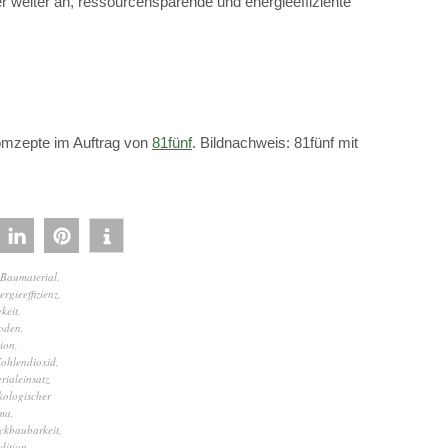
r weiter an, ressourcensparende und energieeffiziente
omzepte im Auftrag von
81fünf
. Bildnachweis: 81fünf mit
Baumaterial
,
ergieeffizienz
,
keit
,
oden
,
ion
,
ohlendioxid
,
rialeinsatz
,
kologischer
ma
,
ckbaubarkeit
,
dition
,