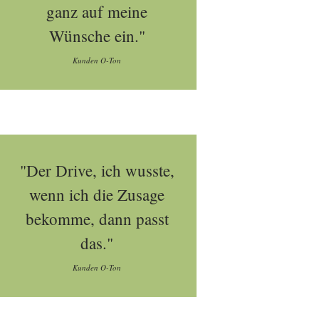
ganz auf meine
Wünsche ein."
Kunden O-Ton
"Der Drive, ich wusste,
wenn ich die Zusage
bekomme, dann passt
das."
Kunden O-Ton