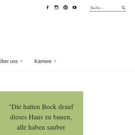
EYRICH-
EYRICH-
EYRICH-
EYRICH-
HALBIG
HALBIG
HALBIG
HALBIG
HOLZBAU
HOLZBAU
HOLZBAU
HOLZBAU
@
@
@
@
Facebook
Instagram
Pinterest
Youtube
Über uns
Karriere
"Die hatten Bock drauf
dieses Haus zu bauen,
alle haben sauber