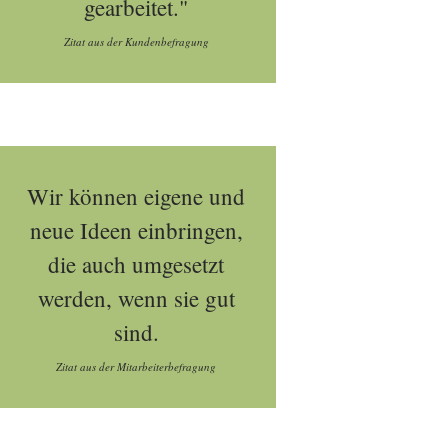
gearbeitet."
Zitat aus der Kundenbefragung
Wir können eigene und
neue Ideen einbringen,
die auch umgesetzt
werden, wenn sie gut
sind.
Zitat aus der Mitarbeiterbefragung