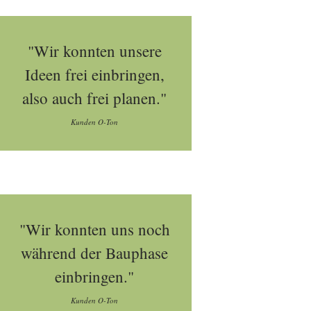
"Wir konnten unsere
Ideen frei einbringen,
also auch frei planen."
Kunden O-Ton
"Wir konnten uns noch
während der Bauphase
einbringen."
Kunden O-Ton