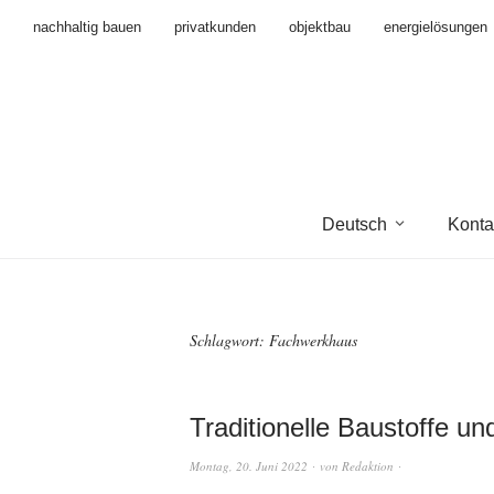
nachhaltig bauen
privatkunden
objektbau
energielösungen
Deutsch
Konta
Schlagwort:
Fachwerkhaus
Traditionelle Baustoffe u
Montag, 20. Juni 2022
von
Redaktion