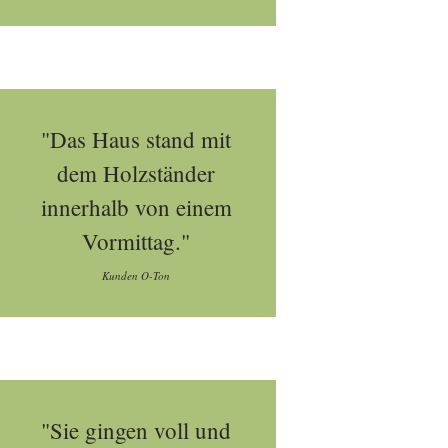
"Das Haus stand mit
dem Holzständer
innerhalb von einem
Vormittag."
Kunden O-Ton
"Sie gingen voll und