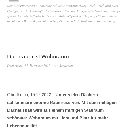
Kategorie
Energetische Sanierung
Schlagwörter
Aufstockung
,
Dach
,
Dach ausbauen
,
Dachgaube
,
Dachgeschoß
,
Dachterrasse
,
Dämmen
,
Energetische Sanierung
,
Energie
sparen
,
Fassade Kellerdecke
,
Fenster
,
Fördermöglichkeit
,
Heizung
,
Lüftungsanlage
,
nachhaltige Baustoffe
,
Nachhaltigkeit
,
Photovoltaik
,
Solarthermie
,
Sonnenschutz
Dachraum ist Wohnraum
Donnerstag, 15. Dezember 2022
von
Redaktion
Oberthulba, 15.12.2022 –
Unter vielen Dächern
schlummern enorme Raumreserven. Mit dem richtigen
Dachausbau wird aus einem muffigen Stauraum
schönster Wohnraum mit Licht und Platz für mehr
Lebensqualität.