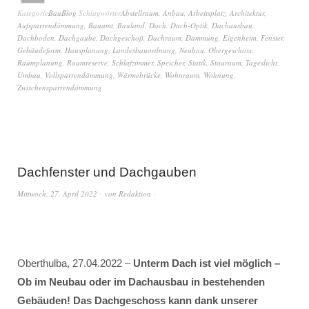
Kategorie
BauBlog
Schlagwörter
Abstellraum
,
Anbau
,
Arbeitsplatz
,
Architektur
,
Aufsparrendämmung
,
Bauamt
,
Bauland
,
Dach
,
Dach-Optik
,
Dachausbau
,
Dachboden
,
Dachgaube
,
Dachgeschoß
,
Dachraum
,
Dämmung
,
Eigenheim
,
Fenster
,
Gebäudeform
,
Hausplanung
,
Landesbauordnung
,
Neubau
,
Obergeschoss
,
Raumplanung
,
Raumreserve
,
Schlafzimmer
,
Speicher
,
Statik
,
Stauraum
,
Tageslicht
,
Umbau
,
Vollsparrendämmung
,
Wärmebrücke
,
Wohnraum
,
Wohnung
,
Zwischensparrendämmung
Dachfenster und Dachgauben
Mittwoch, 27. April 2022
von
Redaktion
Oberthulba, 27.04.2022 –
Unterm Dach ist viel möglich –
Ob im Neubau oder im Dachausbau in bestehenden
Gebäuden! Das Dachgeschoss kann dank unserer