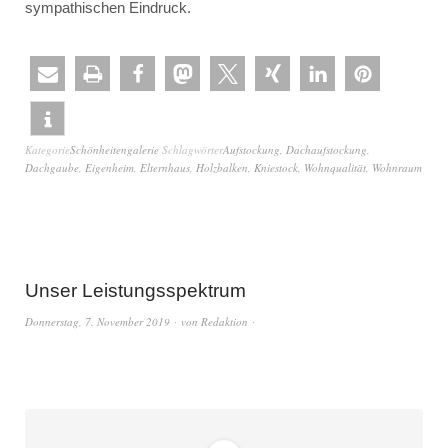
sympathischen Eindruck.
Kategorie
Schönheitengalerie
Schlagwörter
Aufstockung
,
Dachaufstockung
,
Dachgaube
,
Eigenheim
,
Elternhaus
,
Holzbalken
,
Kniestock
,
Wohnqualität
,
Wohnraum
Unser Leistungsspektrum
Donnerstag, 7. November 2019
von
Redaktion