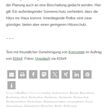
der Planung auch an eine Beschattung gedacht werden. Hier
gilt: Ein außenliegender Sonnenschutz verhindert, dass die
Hitze ins Haus kommt. Innenliegende Rollos sind zwar
günstiger, bieten aber einen geringeren Hitzeschutz.
– – –
Text mit freundlicher Genehmigung von
Komzepte
im Auftrag
von
81fünf
. Fotos:
Unsplash
via 81fünf
Kategorie
BauBlog
Schlagwörter
Ausbau
,
Ausbaureserve
,
Bauamt
,
Bauordnung
,
Beschattung
,
Dach
,
Dachausbau
,
Dachfenster
,
Dachgaube
,
Dachgeschoß
,
Dachkonstruktion
,
Dachschräge
,
Dämmeigenschaften
,
energieeffizient
,
Fenster
,
Gästewohnung
,
Gebäudeform
,
Hitzeschutz
,
Hobby
,
Hobbyraum
,