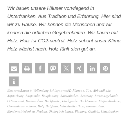
Wir bauen unsere Häuser vorwiegend in
Unterfranken. Aus Tradition und Erfahrung. Hier sind
wir zu Hause. Wir kennen die Menschen und wir
kennen die örtlichen Gegebenheiten. Wir bauen mit
Holz. Holz ist CO2-neutral. Holz schont unser Klima.
Holz wächst nach. Holz fühlt sich gut an.
Kategorie
Bauen in Vollendung
Schlagwörter
3D-Planung
,
50+
,
Abbundhalle
,
Aufstockung
,
Baufamilie
,
Bauplanung
,
Bauvorhaben
,
Beratung
,
Bestandsgebäude
,
CO2-neutral
,
Dachausbau
,
Dachfenster
,
Dachgaube
,
Dachterrasse
,
Einfamilienhaus
,
Generationenwohnen
,
Holz
,
Holzhaus
,
individuelles Haus
,
Innenausbau
,
Kundenzufriedenheit
,
Neubau
,
Ökologisch bauen
,
Planung
,
Qualität
,
Unterfranken