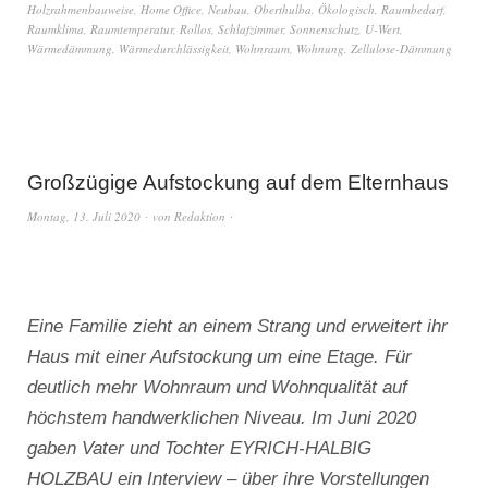
Holzrahmenbauweise
,
Home Office
,
Neubau
,
Oberthulba
,
Ökologisch
,
Raumbedarf
,
Raumklima
,
Raumtemperatur
,
Rollos
,
Schlafzimmer
,
Sonnenschutz
,
U-Wert
,
Wärmedämmung
,
Wärmedurchlässigkeit
,
Wohnraum
,
Wohnung
,
Zellulose-Dämmung
Großzügige Aufstockung auf dem Elternhaus
Montag, 13. Juli 2020
von
Redaktion
Eine Familie zieht an einem Strang und erweitert ihr
Haus mit einer Aufstockung um eine Etage. Für
deutlich mehr Wohnraum und Wohnqualität auf
höchstem handwerklichen Niveau. Im Juni 2020
gaben Vater und Tochter EYRICH-HALBIG
HOLZBAU ein Interview – über ihre Vorstellungen