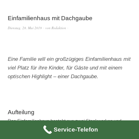
Einfamilienhaus mit Dachgaube
Dienstag, 28. Mai 2019
von
Redaktion
Eine Familie will ein großzügiges Einfamilienhaus mit
viel Platz für ihre Kinder, für Gäste und mit einem
optischen Highlight – einer Dachgaube.
Aufteilung
Das Einfamilienhaus besteht aus zwei Stockwerken und
Service-Telefon
einem Keller unter der Garage. Wir betreten das Haus
entweder durch die Haustür oder direkt durch die Garage.