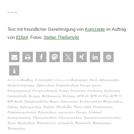
– – –
Text mit freundlicher Genehmigung von
Komzepte
im Auftrag
von
81fünf
. Fotos:
Stefan Theßenvitz
Kategorie
BauBlog
,
Fördermittel
Schlagwörter
Bodenplatte
,
Dach
,
diffusionsoffen
,
Dreifachverglasung
,
Effizienzhaus
,
Einfamilienhaus
,
Energie sparen
,
Energiestandard
,
Energieverbrauch
,
Fenster
,
Fernwärme
,
Förderung
,
Gasheizung
,
Gebäudehülle
,
Heizung
,
Holzbauweise
,
Holzhaus
,
KFW 40
,
KFW 40 Plus
,
KFW 55
,
KfW-Kredit
,
klimafreundliches Bauen
,
klimaneutral
,
Kreditanstalt für Wiederaufbau
,
Lüftung
,
Lüftungsanlage
,
Neubau
,
Oberthulba
,
Photovoltaik
,
Primärenergie
,
Primärenergiebedarf
,
Referenzhaus
,
regenerative Energie
,
Schimmel
,
Stromgewinnung
,
Tilgungsnachlass
,
Tilgungszuschuss
,
Transmissionswärmeverlust
,
Türen
,
Wandaufbau
,
Wärmebrücke
,
wärmedicht
,
Wärmeloch
,
Wärmepumpe
,
Wärmeschutz