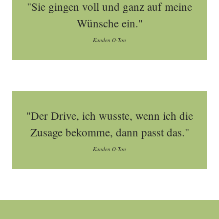
"Sie gingen voll und ganz auf meine
Wünsche ein."
Kunden O-Ton
"Der Drive, ich wusste, wenn ich die
Zusage bekomme, dann passt das."
Kunden O-Ton