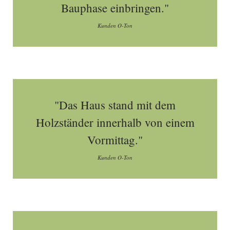
Bauphase einbringen."
Kunden O-Ton
"Das Haus stand mit dem
Holzständer innerhalb von einem
Vormittag."
Kunden O-Ton