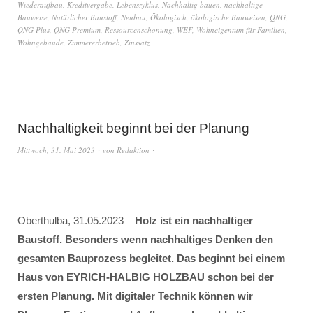
Wiederaufbau
,
Kreditvergabe
,
Lebenszyklus
,
Nachhaltig bauen
,
nachhaltige
Bauweise
,
Natürlicher Baustoff
,
Neubau
,
Ökologisch
,
ökologische Bauweisen
,
QNG
,
QNG Plus
,
QNG Premium
,
Ressourcenschonung
,
WEF
,
Wohneigentum für Familien
,
Wohngebäude
,
Zimmererbetrieb
,
Zinssatz
Nachhaltigkeit beginnt bei der Planung
Mittwoch, 31. Mai 2023
von
Redaktion
Oberthulba, 31.05.2023 –
Holz ist ein nachhaltiger
Baustoff. Besonders wenn nachhaltiges Denken den
gesamten Bauprozess begleitet. Das beginnt bei einem
Haus von EYRICH-HALBIG HOLZBAU schon bei der
ersten Planung. Mit digitaler Technik können wir