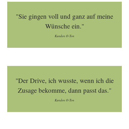
"Sie gingen voll und ganz auf meine
Wünsche ein."
Kunden O-Ton
"Der Drive, ich wusste, wenn ich die
Zusage bekomme, dann passt das."
Kunden O-Ton