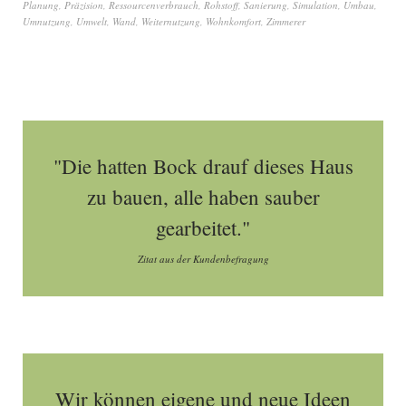
Planung
,
Präzision
,
Ressourcenverbrauch
,
Rohstoff
,
Sanierung
,
Simulation
,
Umbau
,
Umnutzung
,
Umwelt
,
Wand
,
Weiternutzung
,
Wohnkomfort
,
Zimmerer
"Die hatten Bock drauf dieses Haus
zu bauen, alle haben sauber
gearbeitet."
Zitat aus der Kundenbefragung
Wir können eigene und neue Ideen