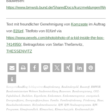
Bauwesen:
https://www.bmwsb.bund.de/SharedDocs/kurzmeldungen/Web
Text mit freundlicher Genehmigung von
Komzepte
im Auftrag
von
81fünf
. Titelfoto von 81fünf via
https://www.pexels.com/photo/photo-of-a-kid-inside-the-box-
7414950/
, Beitragsfotos von Stefan Theßenvitz,
THESSENVITZ
Kategorie
BauBlog
Schlagwörter
Bauförderung
,
Baukindergeld
,
Baustoff
,
BMWSB
,
Bundesministerium Wohnen Stadtentwicklung Bauwesen
,
Bundesregierung
,
CO2-
Fußabdruck
,
Darlehen
,
Eigenheim
,
Einkommen
,
Einkommensgrenze
,
energetisch
,
Energieeffizienz
,
Energieeffizienzhaus
,
Familie
,
Familienförderung
,
Förderung
,
Haus
,
Haushaltseinkommen
,
Holzrahmenbauweise
,
KfW
,
KfW-Neubauprogramm
,
KfW-
Programm
,
klimafreundlich
,
Klimaschutz
,
Klimaschutzziele
,
Kreditanstalt für