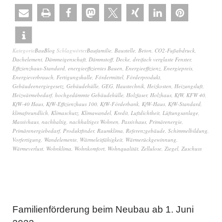
Kategorie
BauBlog
Schlagwörter
Baufamilie
,
Baustelle
,
Beton
,
CO2-Fußabdruck
,
Dachelement
,
Dämmeigenschaft
,
Dämmstoff
,
Decke
,
dreifach verglaste Fenster
,
Effizienzhaus-Standard
,
energieeffizientes Bauen
,
Energieeffizienz
,
Energiepreis
,
Energieverbrauch
,
Fertigungshalle
,
Fördermittel
,
Förderprodukt
,
Gebäudeenergiegesetz
,
Gebäudehülle
,
GEG
,
Haustechnik
,
Heizkosten
,
Heizungsluft
,
Heizwärmebedarf
,
hochgedämmte Gebäudehülle
,
Holzfaser
,
Holzhaus
,
KfW
,
KFW 40
,
KfW-40 Haus
,
KfW-Effizienzhaus 100
,
KfW-Förderbank
,
KfW-Haus
,
KfW-Standard
,
klimafreundlich
,
Klimaschutz
,
Klimawandel
,
Kredit
,
Luftdichtheit
,
Lüftungsanlage
,
Massivhaus
,
nachhaltig
,
nachhaltiges Wohnen
,
Passivhaus
,
Primärenergie
,
Primärenergiebedarf
,
Produktfinder
,
Raumklima
,
Referenzgebäude
,
Schimmelbildung
,
Vorfertigung
,
Wandelemente
,
Wärmeleitfähigkeit
,
Wärmerückgewinnung
,
Wärmeverlust
,
Wohnklima
,
Wohnkomfort
,
Wohnqualität
,
Zellulose
,
Ziegel
,
Zuschuss
Familienförderung beim Neubau ab 1. Juni