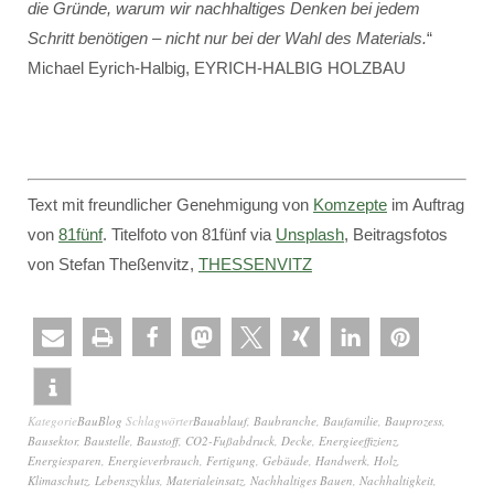
die Gründe, warum wir nachhaltiges Denken bei jedem
Schritt benötigen – nicht nur bei der Wahl des Materials.
“
Michael Eyrich-Halbig, EYRICH-HALBIG HOLZBAU
Text mit freundlicher Genehmigung von
Komzepte
im Auftrag
von
81fünf
. Titelfoto von 81fünf via
Unsplash
, Beitragsfotos
von Stefan Theßenvitz,
THESSENVITZ
Kategorie
BauBlog
Schlagwörter
Bauablauf
,
Baubranche
,
Baufamilie
,
Bauprozess
,
Bausektor
,
Baustelle
,
Baustoff
,
CO2-Fußabdruck
,
Decke
,
Energieeffizienz
,
Energiesparen
,
Energieverbrauch
,
Fertigung
,
Gebäude
,
Handwerk
,
Holz
,
Klimaschutz
,
Lebenszyklus
,
Materialeinsatz
,
Nachhaltiges Bauen
,
Nachhaltigkeit
,