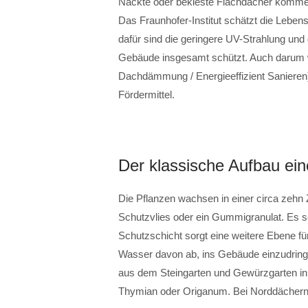
Nackte oder bekieste Flachdächer kommen
Das Fraunhofer-Institut schätzt die Lebe
dafür sind die geringere UV-Strahlung u
Gebäude insgesamt schützt. Auch darum 
Dachdämmung / Energieeffizient Sanieren) g
Fördermittel.
Der klassische Aufbau ei
Die Pflanzen wachsen in einer circa zehn Z
Schutzvlies oder ein Gummigranulat. Es 
Schutzschicht sorgt eine weitere Ebene fü
Wasser davon ab, ins Gebäude einzudring
aus dem Steingarten und Gewürzgarten in 
Thymian oder Origanum. Bei Norddächern