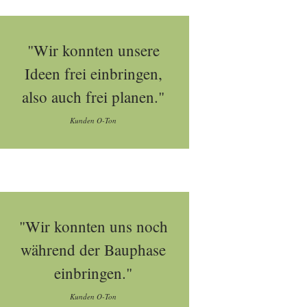
"Wir konnten unsere
Ideen frei einbringen,
also auch frei planen."
Kunden O-Ton
"Wir konnten uns noch
während der Bauphase
einbringen."
Kunden O-Ton