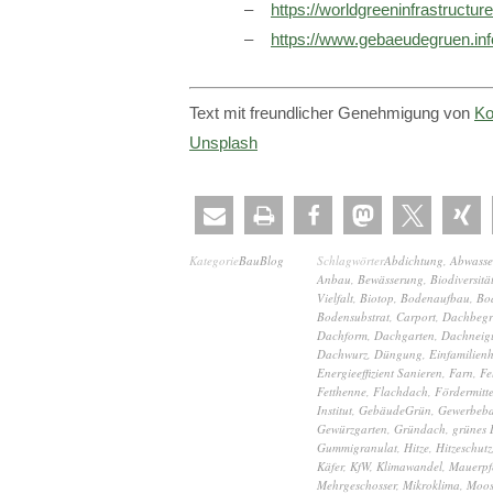
https://worldgreeninfrastructur
https://www.gebaeudegruen.inf
Text mit freundlicher Genehmigung von
Ko
Unsplash
Kategorie
BauBlog
Schlagwörter
Abdichtung
,
Abwasse
Anbau
,
Bewässerung
,
Biodiversitä
Vielfalt
,
Biotop
,
Bodenaufbau
,
Bo
Bodensubstrat
,
Carport
,
Dachbeg
Dachform
,
Dachgarten
,
Dachneig
Dachwurz
,
Düngung
,
Einfamilien
Energieeffizient Sanieren
,
Farn
,
Fe
Fetthenne
,
Flachdach
,
Fördermitte
Institut
,
GebäudeGrün
,
Gewerbeb
Gewürzgarten
,
Gründach
,
grünes
Gummigranulat
,
Hitze
,
Hitzeschutz
Käfer
,
KfW
,
Klimawandel
,
Mauerpfe
Mehrgeschosser
,
Mikroklima
,
Moo