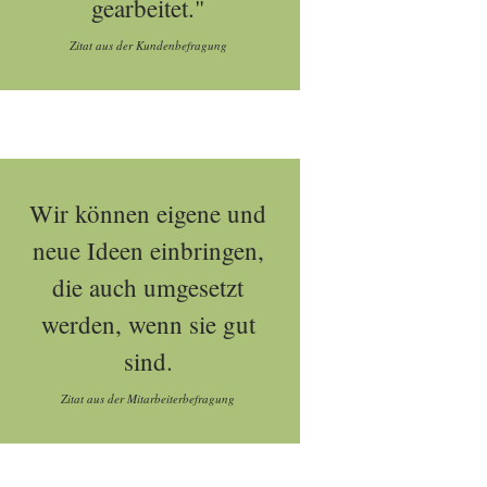
gearbeitet."
Zitat aus der Kundenbefragung
Wir können eigene und
neue Ideen einbringen,
die auch umgesetzt
werden, wenn sie gut
sind.
Zitat aus der Mitarbeiterbefragung