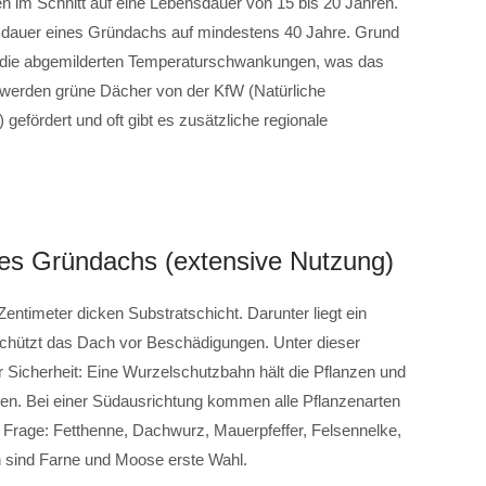
 im Schnitt auf eine Lebensdauer von 15 bis 20 Jahren.
nsdauer eines Gründachs auf mindestens 40 Jahre. Grund
nd die abgemilderten Temperaturschwankungen, was das
werden grüne Dächer von der KfW (Natürliche
efördert und oft gibt es zusätzliche regionale
nes Gründachs (extensive Nutzung)
entimeter dicken Substratschicht. Darunter liegt ein
schützt das Dach vor Beschädigungen. Unter dieser
r Sicherheit: Eine Wurzelschutzbahn hält die Pflanzen und
en. Bei einer Südausrichtung kommen alle Pflanzenarten
Frage: Fetthenne, Dachwurz, Mauerpfeffer, Felsennelke,
 sind Farne und Moose erste Wahl.