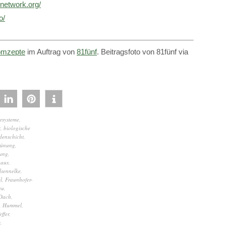
enetwork.org/
o/
mzepte
im Auftrag von
81fünf
. Beitragsfoto von 81fünf via
rsysteme
,
t
,
biologische
denschicht
,
rünung
,
ung
,
haus
,
lsennelke
,
l
,
Fraunhofer-
au
,
 Dach
,
,
Hummel
,
ffer
,
s
,