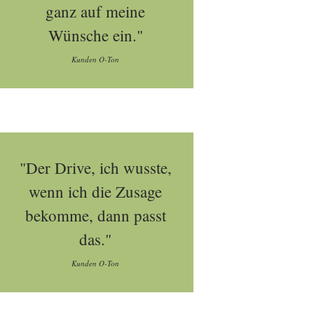
ganz auf meine
Wünsche ein."
Kunden O-Ton
"Der Drive, ich wusste,
wenn ich die Zusage
bekomme, dann passt
das."
Kunden O-Ton