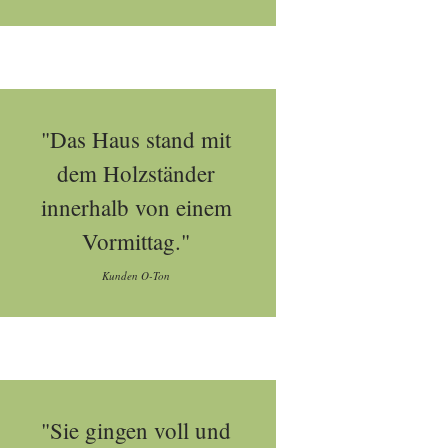
"Das Haus stand mit
dem Holzständer
innerhalb von einem
Vormittag."
Kunden O-Ton
"Sie gingen voll und