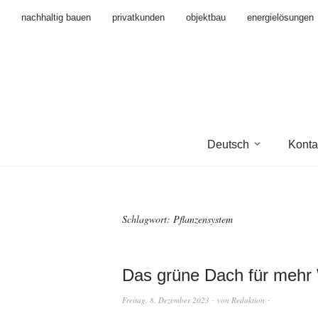
nachhaltig bauen
privatkunden
objektbau
energielösungen
Deutsch
Konta
Schlagwort:
Pflanzensystem
Das grüne Dach für mehr 
Freitag, 8. Dezember 2023
von
Redaktion