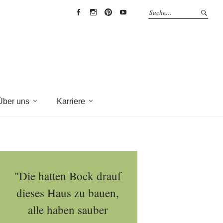
EYRICH-
EYRICH-
EYRICH-
EYRICH-
HALBIG
HALBIG
HALBIG
HALBIG
HOLZBAU
HOLZBAU
HOLZBAU
HOLZBAU
@
@
@
@
Facebook
Instagram
Pinterest
Youtube
Über uns
Karriere
"Die hatten Bock drauf
dieses Haus zu bauen,
alle haben sauber